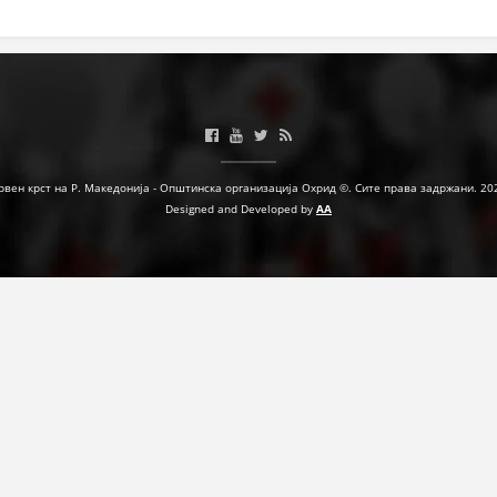
ЗНАЧЕЊЕ НА СЛУЖБАТА ЗА БАРАЊЕ
ФОРМУЛАРИ ЗА БАРАЊА
ЗДРАВСТВЕНО ПРЕВЕНТИВНА ДЕЈНОСТ
ПРВА ПОМОШ
рвен крст на Р. Македонија - Општинска организација Охрид ©. Сите права задржани. 20
КРВОДАРИТЕЛСТВО
Designed and Developed by
AA
ИНФОРМАЦИИ ЗА БОЛЕСТИ
МЕНАЏМЕНТ НА ВОЛОНТЕРИ
ЗА НАС
ДЕЈСТВУВАЊЕ