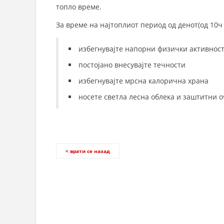
топло време.
За време на најтоплиот период од денот(од 10ч 
избегнувајте напорни физички активност
постојано внесувајте течности
избегнувајте мрсна калорична храна
носете светла лесна облека и заштитни о
< врати се назад