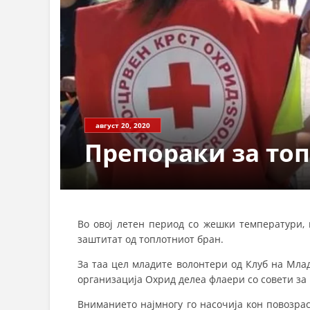
август 20, 2020
Препораки за то
Во овој летен период со жешки температури, 
заштитат од топлотниот бран.
За таа цел младите волонтери од Клуб на Мла
организација Охрид делеа флаери со совети за
Вниманието најмногу го насочија кон повозра