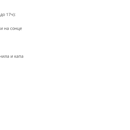
ДИСЕМИНАЦИЈА
до 17ч):
MЕЃУНАРОДНО ХУМАНИТАРНО ПРАВО
и на сонце
ПРОМОЦИЈА НА ХУМАНИ ВРЕДНОСТИ
УПОТРЕБА И ЗАШТИТА НА АМБЛЕМОТ
СОЦИЈАЛНО ХУМАНИТАРНА ДЕЈНОСТ
чила и капа
КАКО ДА ДОНИРАТЕ
ПОДГОТВЕНОСТ И ДЕЈСТВО ПРИ КАТАСТРОФИ
ТИМОВИ НА ООЦК ОХРИД
ПРОЕКТИ – ПОДГОТВЕНОСТ И ДЕЈСТВУВАЊЕ ПРИ КАТАСТРОФИ
ОДНОСИ СО ЈАВНОСТ
ИСТРАЖУВАЊЕ НА ЈАВНО МИСЛЕЊЕ
МЕЃУНАРОДНА СОРАБОТКА