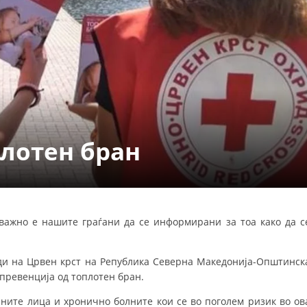
СТРУКТУРА НА ОРГАНИЗАЦИЈАТА
КОНТАКТ ИНФОРМАЦИИ
ЧЛЕНСТВО ВО ПРОФЕСИОНАЛНИ ТЕЛА
ЗАКОН ЗА ЦКРМ
СТАТУТ НА ЦКРМ
плотен бран
важно е нашите граѓани да се информирани за тоа како да с
ОРГАНИЗАЦИЈА И РАЗВОЈ
РАКОВОДЕН ОДБОР
ди на Црвен крст на Република Северна Mакедонија-Општинск
 превенција од топлотен бран.
СОБРАНИЕ
сните лица и хронично болните кои се во поголем ризик во ов
СТРУКТУРА И ОРГАНИЗАЦИОНА ПОСТАВЕНОСТ