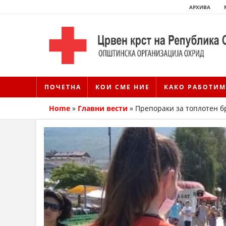
АРХИВА
ПОЧЕТНА
КОИ СМЕ НИЕ
КАКО РАБОТИМ
Home
»
Главни вести
»
Препораки за топлотен б