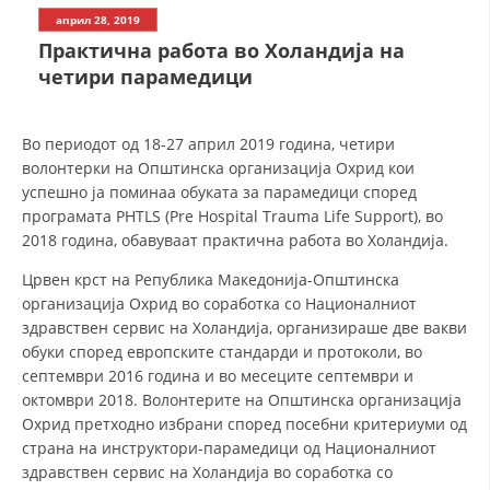
СТРУКТУРА НА ОРГАНИЗАЦИЈАТА
април 28, 2019
Практична работа во Холандија на
КОНТАКТ ИНФОРМАЦИИ
четири парамедици
ЧЛЕНСТВО ВО ПРОФЕСИОНАЛНИ ТЕЛА
Во периодот од 18-27 април 2019 година, четири
волонтерки на Општинска организација Охрид кои
ЗАКОН ЗА ЦКРМ
успешно ја поминаа обуката за парамедици според
програмата PHTLS (Pre Hospital Trauma Life Support), во
СТАТУТ НА ЦКРМ
2018 година, обавуваат практична работа во Холандија.
Црвен крст на Република Македонија-Општинска
организација Охрид во соработка со Националниот
здравствен сервис на Холандија, организираше две вакви
обуки според европските стандарди и протоколи, во
ОРГАНИЗАЦИЈА И РАЗВОЈ
септември 2016 година и во месеците септември и
октомври 2018. Волонтерите на Општинска организација
РАКОВОДЕН ОДБОР
Охрид претходно избрани според посебни критериуми од
СОБРАНИЕ
страна на инструктори-парамедици од Националниот
здравствен сервис на Холандија во соработка со
СТРУКТУРА И ОРГАНИЗАЦИОНА ПОСТАВЕНОСТ