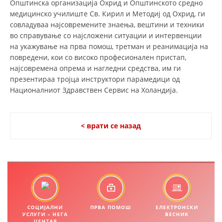
Општинска организација Охрид и Општинското средно
медицинско училиште Св. Кирил и Методиј од Охрид, ги
ДИСЕМИНАЦИЈА
совладуваа најсовремените знаења, вештини и техники
MЕЃУНАРОДНО ХУМАНИТАРНО ПРАВО
во справување со најсложени ситуации и интервенции
на укажување на прва помош, третман и реанимација на
ПРОМОЦИЈА НА ХУМАНИ ВРЕДНОСТИ
повредени, кои со високо професионален пристап,
најсовремена опрема и нагледни средства, им ги
УПОТРЕБА И ЗАШТИТА НА АМБЛЕМОТ
презентираа тројца инструктори парамедици од
СОЦИЈАЛНО ХУМАНИТАРНА ДЕЈНОСТ
Националниот Здравствен Сервис на Холандија.
КАКО ДА ДОНИРАТЕ
< врати се назад
ПОДГОТВЕНОСТ И ДЕЈСТВО ПРИ КАТАСТРОФИ
ТИМОВИ НА ООЦК ОХРИД
ПРОЕКТИ – ПОДГОТВЕНОСТ И ДЕЈСТВУВАЊЕ ПРИ КАТАСТРОФИ
ОДНОСИ СО ЈАВНОСТ
ИСТРАЖУВАЊЕ НА ЈАВНО МИСЛЕЊЕ
СОЦИЈАЛНИ
ПРВА ПОМОШ
ЕЛЕКТРОНСКИ
УСЛУГИ – НЕГА
ВЕСНИК
МЕЃУНАРОДНА СОРАБОТКА
ЦЕНТАР