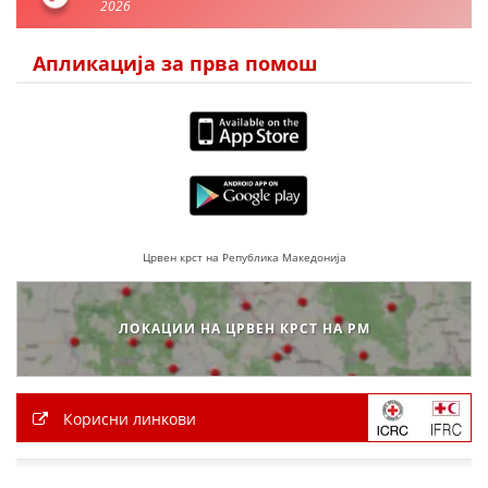
2026
ЗНАЧЕЊЕ НА СЛУЖБАТА ЗА БАРАЊЕ
Апликација за прва помош
ФОРМУЛАРИ ЗА БАРАЊА
ЗДРАВСТВЕНО ПРЕВЕНТИВНА ДЕЈНОСТ
ПРВА ПОМОШ
КРВОДАРИТЕЛСТВО
ИНФОРМАЦИИ ЗА БОЛЕСТИ
Црвен крст на Република Македонија
МЕНАЏМЕНТ НА ВОЛОНТЕРИ
ЛОКАЦИИ НА ЦРВЕН КРСТ НА РМ
ЗА НАС
ДЕЈСТВУВАЊЕ
Корисни линкови