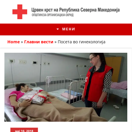
МЕНИ
Home
»
Главни вести
»
Посета во гинекологија
ИСТОРИЈАТ НА ЦКРМ
ИСТОРИЈАТ НА ДВИЖЕЊЕТО
мај 16, 2018