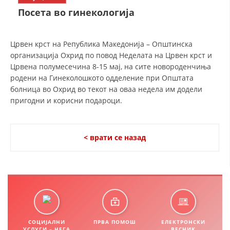
СТРУКТУРА НА ОРГАНИЗАЦИЈАТА
Посета во гинекологија
КОНТАКТ ИНФОРМАЦИИ
ЧЛЕНСТВО ВО ПРОФЕСИОНАЛНИ ТЕЛА
Црвен крст на Република Македонија – Општинска
организација Охрид по повод Неделата на Црвен крст и
Црвена полумесечина 8-15 мај, на сите новороденчиња
родени на Гинеколошкото одделение при Општата
ЗАКОН ЗА ЦКРМ
болница во Охрид во текот на оваа недела им додели
пригодни и корисни подароци.
СТАТУТ НА ЦКРМ
< врати се назад
ОРГАНИЗАЦИЈА И РАЗВОЈ
РАКОВОДЕН ОДБОР
СОБРАНИЕ
СОЦИЈАЛНИ
ПРВА ПОМОШ
ЕЛЕКТРОНСКИ
СТРУКТУРА И ОРГАНИЗАЦИОНА ПОСТАВЕНОСТ
УСЛУГИ – НЕГА
ВЕСНИК