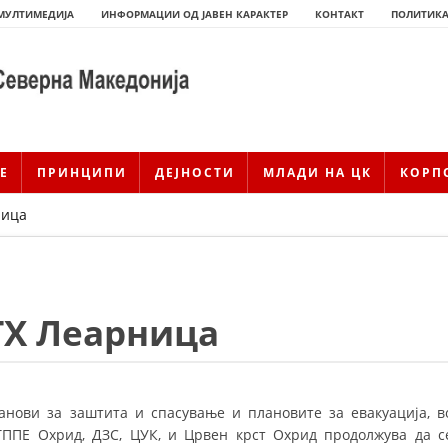
МУЛТИМЕДИЈА
ИНФОРМАЦИИ ОД ЈАВЕН КАРАКТЕР
КОНТАКТ
ПОЛИТИКА
Е
ПРИНЦИПИ
ДЕЈНОСТИ
МЛАДИ НА ЦК
КОРП
ница
ТХ Леарница
ИСТОРИЈАТ НА ЦКРМ
нови за заштита и спасување и плановите за евакуација, в
ИСТОРИЈАТ НА ДВИЖЕЊЕТО
ТППЕ Охрид, ДЗС, ЦУК, и
Црвен крст Охрид продолжува да с