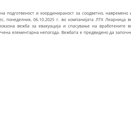
СТРУКТУРА НА ОРГАНИЗАЦИЈАТА
о на подготвеност и координираност за соодветно, навремено 
КОНТАКТ ИНФОРМАЦИИ
с, понеделник, 06.10.2025 г. во компанијата ЛТХ Леарница в
ЧЛЕНСТВО ВО ПРОФЕСИОНАЛНИ ТЕЛА
показна вежба за евакуација и спасување на вработените в
лучена елементарна непогода. Вежбата е предвидено да започн
ЗАКОН ЗА ЦКРМ
СТАТУТ НА ЦКРМ
ОРГАНИЗАЦИЈА И РАЗВОЈ
РАКОВОДЕН ОДБОР
СОБРАНИЕ
СТРУКТУРА И ОРГАНИЗАЦИОНА ПОСТАВЕНОСТ