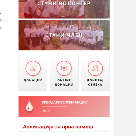
СТАНИ ВОЛОНТЕР
и
о
о
е
СТАНИ ЧЛЕН
ДОНАЦИИ
ONLINE
ДОНИРАЈ
ДОНАЦИИ
ОБЛЕКА
КРВОДАРИТЕЛСКИ АКЦИИ
2026
Апликација за прва помош