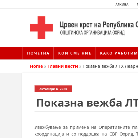
АРХИВА
ПОЧЕТНА
КОИ СМЕ НИЕ
КАКО РАБОТИМ
Home
»
Главни вести
»
Показна вежба ЛТХ Леар
октомври 6, 2025
Показна вежба Л
Увежбување за примена на Оперативните пла
координација и со поддршка на СВР Охрид, 