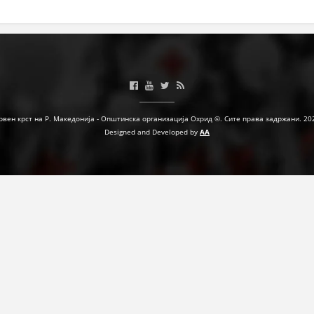
ЗНАЧЕЊЕ НА СЛУЖБАТА ЗА БАРАЊЕ
ФОРМУЛАРИ ЗА БАРАЊА
ЗДРАВСТВЕНО ПРЕВЕНТИВНА ДЕЈНОСТ
ПРВА ПОМОШ
рвен крст на Р. Македонија - Општинска организација Охрид ©. Сите права задржани. 20
КРВОДАРИТЕЛСТВО
Designed and Developed by
AA
ИНФОРМАЦИИ ЗА БОЛЕСТИ
МЕНАЏМЕНТ НА ВОЛОНТЕРИ
ЗА НАС
ДЕЈСТВУВАЊЕ