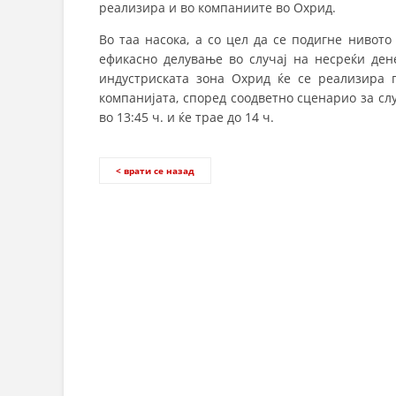
реализира и во компаниите во Охрид.
Во таа насока, а со цел да се подигне нивот
ефикасно делување во случај на несреќи дене
индустриската зона Охрид ќе се реализира 
компанијата, според соодветно сценарио за с
во 13:45 ч. и ќе трае до 14 ч.
< врати се назад