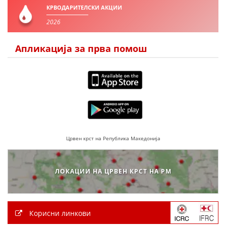
КРВОДАРИТЕЛСКИ АКЦИИ
2026
ПРИРАЧНИЦИ
Апликација за прва помош
СТРАТЕГИИ
ЕДУКАТИВНО ИНФОРМАТИВНИ МАТЕРИЈАЛИ
БРОШУРИ
ПОСТЕРИ
ПРЕЗЕНТАЦИИ
Црвен крст на Република Македонија
ЛОКАЦИИ НА ЦРВЕН КРСТ НА РМ
Корисни линкови