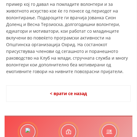
пример кој го давал на помладите волонтери и за
ДИСЕМИНАЦИЈА
животното искуство кое ќе го понесе од периодот на
волонтирање. Подароците ги врачија Јованка Сион
MЕЃУНАРОДНО ХУМАНИТАРНО ПРАВО
Доленц и Весна Терзиоска, долгогодишни волонтери,
едукатори и мотиватори, кои работат со младинците
ПРОМОЦИЈА НА ХУМАНИ ВРЕДНОСТИ
вклучени во повеќето програмски активности на
УПОТРЕБА И ЗАШТИТА НА АМБЛЕМОТ
Општинска организација Охрид. На состанокот
присуствуваа членови од сегашното и поранешното
СОЦИЈАЛНО ХУМАНИТАРНА ДЕЈНОСТ
раководство на Клуб на млади, стручната служба и многу
волонтери кои дополнително беа мотивирани од
КАКО ДА ДОНИРАТЕ
емотивните говори на нивните повозрасни пријатели.
ПОДГОТВЕНОСТ И ДЕЈСТВО ПРИ КАТАСТРОФИ
ТИМОВИ НА ООЦК ОХРИД
< врати се назад
ПРОЕКТИ – ПОДГОТВЕНОСТ И ДЕЈСТВУВАЊЕ ПРИ КАТАСТРОФИ
ОДНОСИ СО ЈАВНОСТ
ИСТРАЖУВАЊЕ НА ЈАВНО МИСЛЕЊЕ
МЕЃУНАРОДНА СОРАБОТКА