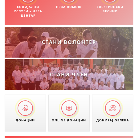
СОЦИЈАЛНИ
ПРВА ПОМОШ
ЕЛЕКТРОНСКИ
ЗНАЧЕЊЕ НА СЛУЖБАТА ЗА БАРАЊЕ
УСЛУГИ – НЕГА
ВЕСНИК
ЦЕНТАР
ФОРМУЛАРИ ЗА БАРАЊА
ЗДРАВСТВЕНО ПРЕВЕНТИВНА ДЕЈНОСТ
СТАНИ ВОЛОНТЕР
ПРВА ПОМОШ
КРВОДАРИТЕЛСТВО
ИНФОРМАЦИИ ЗА БОЛЕСТИ
СТАНИ ЧЛЕН
МЕНАЏМЕНТ НА ВОЛОНТЕРИ
ЗА НАС
ДЕЈСТВУВАЊЕ
ДОНАЦИИ
ONLINE ДОНАЦИИ
ДОНИРАЈ ОБЛЕКА