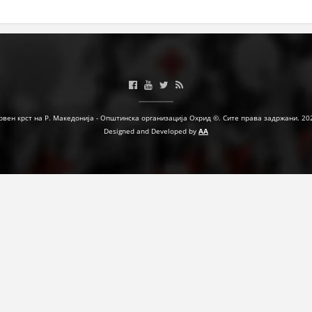
ЗНАЧЕЊЕ НА СЛУЖБАТА ЗА БАРАЊЕ
ФОРМУЛАРИ ЗА БАРАЊА
ЗДРАВСТВЕНО ПРЕВЕНТИВНА ДЕЈНОСТ
ПРВА ПОМОШ
рвен крст на Р. Македонија - Општинска организација Охрид ©. Сите права задржани. 20
КРВОДАРИТЕЛСТВО
Designed and Developed by
AA
ИНФОРМАЦИИ ЗА БОЛЕСТИ
МЕНАЏМЕНТ НА ВОЛОНТЕРИ
ЗА НАС
ДЕЈСТВУВАЊЕ