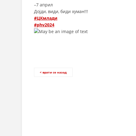
–
7 април
Дојди, види, биди хуман!!!
#ЦКмлади
#phv2024
< врати се назад