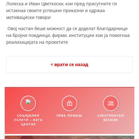
Лолеска и Иван Цветкоски, кои пред присутните ги
ДИСЕМИНАЦИЈА
истакнаа своите успешни приказни и одржаа
мотивациски говори
MЕЃУНАРОДНО ХУМАНИТАРНО ПРАВО
Овој настан беше можност да се доделат благодарници
ПРОМОЦИЈА НА ХУМАНИ ВРЕДНОСТИ
на бројни поединци, фирми, институции кои ја помогнаа
реализацијата на проектите
УПОТРЕБА И ЗАШТИТА НА АМБЛЕМОТ
СОЦИЈАЛНО ХУМАНИТАРНА ДЕЈНОСТ
< врати се назад
КАКО ДА ДОНИРАТЕ
ПОДГОТВЕНОСТ И ДЕЈСТВО ПРИ КАТАСТРОФИ
ТИМОВИ НА ООЦК ОХРИД
ПРОЕКТИ – ПОДГОТВЕНОСТ И ДЕЈСТВУВАЊЕ ПРИ КАТАСТРОФИ
ОДНОСИ СО ЈАВНОСТ
СОЦИЈАЛНИ
ПРВА ПОМОШ
ЕЛЕКТРОНСКИ
УСЛУГИ – НЕГА
ВЕСНИК
ЦЕНТАР
ИСТРАЖУВАЊЕ НА ЈАВНО МИСЛЕЊЕ
МЕЃУНАРОДНА СОРАБОТКА