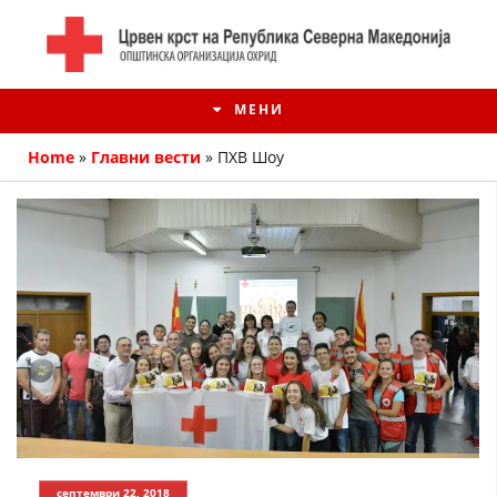
МЕНИ
Home
»
Главни вести
»
ПХВ Шоу
ИСТОРИЈАТ НА ЦКРМ
ИСТОРИЈАТ НА ДВИЖЕЊЕТО
септември 22, 2018