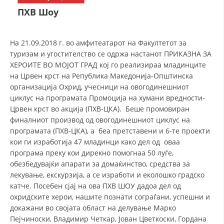
СТРУКТУРА НА ОРГАНИЗАЦИЈАТА
ПХВ Шоу
КОНТАКТ ИНФОРМАЦИИ
ЧЛЕНСТВО ВО ПРОФЕСИОНАЛНИ ТЕЛА
На 21.09.2018 г. во амфитеатарот на Факултетот за
туризам и угостителство се одржа настанот ПРИКАЗНА ЗА
ХЕРОИТЕ ВО МОЈОТ ГРАД кој го реализираа младинците
на Црвен крст на Република Македонија-Општинска
ЗАКОН ЗА ЦКРМ
организација Охрид, учесници на овогодинешниот
циклус на програмата Промоција на хумани вредности-
СТАТУТ НА ЦКРМ
Црвен крст во акција (ПХВ-ЦКА). Беше промовиран
финалниот производ од овогодинешниот циклус на
програмата (ПХВ-ЦКА), а беа претставени и 6-те проекти
кои ги изработија 47 младинци како дел од оваа
програма преку кои дирекно помогнаа 50 луѓе,
обезбедувајќи апарати за домаќинство, средства за
ОРГАНИЗАЦИЈА И РАЗВОЈ
лекување, екскурзија, а се изработи и еколошко градско
РАКОВОДЕН ОДБОР
катче. Посебен сјај на ова ПХВ ШОУ дадоа дел од
охридските херои, нашите познати сограѓани, успешни и
СОБРАНИЕ
докажани во својата област на делување Марко
Пејчиноски, Владимир Четкар, Јован Цветкоски, Гордана
СТРУКТУРА И ОРГАНИЗАЦИОНА ПОСТАВЕНОСТ