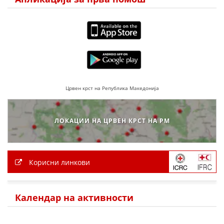
ПРИРАЧНИЦИ
СТРАТЕГИИ
ЕДУКАТИВНО ИНФОРМАТИВНИ МАТЕРИЈАЛИ
БРОШУРИ
Црвен крст на Република Македонија
ПОСТЕРИ
ЛОКАЦИИ НА ЦРВЕН КРСТ НА РМ
ПРЕЗЕНТАЦИИ
Корисни линкови
Календар на активности