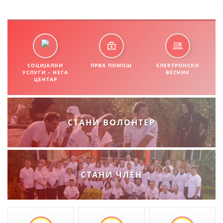
СТРУКТУРА НА ОРГАНИЗАЦИЈАТА
КОНТАКТ ИНФОРМАЦИИ
ЧЛЕНСТВО ВО ПРОФЕСИОНАЛНИ ТЕЛА
СОЦИЈАЛНИ
ПРВА ПОМОШ
ЕЛЕКТРОНСКИ
УСЛУГИ – НЕГА
ВЕСНИК
ЦЕНТАР
ЗАКОН ЗА ЦКРМ
СТАТУТ НА ЦКРМ
СТАНИ ВОЛОНТЕР
ОРГАНИЗАЦИЈА И РАЗВОЈ
СТАНИ ЧЛЕН
РАКОВОДЕН ОДБОР
СОБРАНИЕ
СТРУКТУРА И ОРГАНИЗАЦИОНА ПОСТАВЕНОСТ