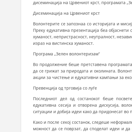
дисеминација на Црвениот крст, програмата „Зе
Дисеминација на Црвениот крст
Волонтерите се запознаа со историјата и мис
Преку едукативна презентација беа објаснети 
хуманост, непристрасност, неутралност, незави
израз на вистинска хуманост.
Програма „Зелен волонтеризам“
Во продолжение беше претставена програмата 
да се грижат за природата и околината. Волон
акции за чистење и едукативни кампањи за еко
Превенција од трговија со луѓе
Последниот дел од состанокот беше посвете
едукативна сесија и отворена дискусија, во
ситуации и добија идеи како да придонесат во 
Како и после секој состанок, следеше неформа
можност да се поврзат, да споделат идеи и да 