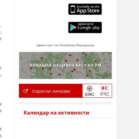
.
,
и
Црвен крст на Република Македонија
ЛОКАЦИИ НА ЦРВЕН КРСТ НА РМ
е
,
Корисни линкови
а
и
Календар на активности
а
а