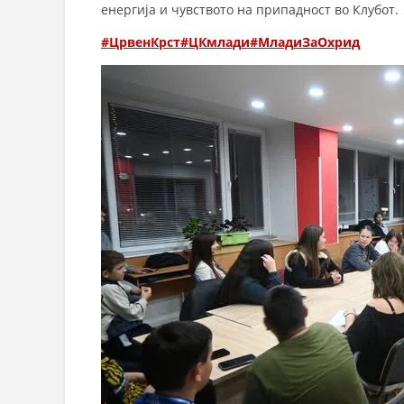
енергија и чувството на припадност во Клубот.
#ЦрвенКрст
#ЦКмлади
#МладиЗаОхрид