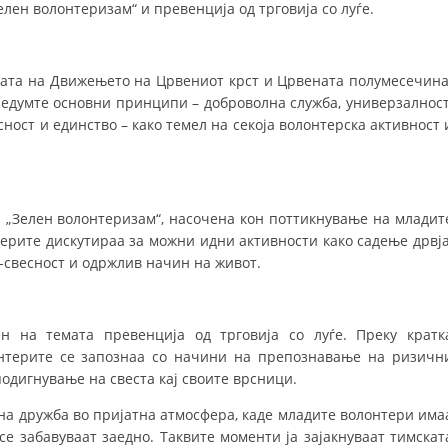
лен волонтеризам“ и превенција од трговија со луѓе.
ДИСЕМИНАЦИЈА
MЕЃУНАРОДНО ХУМАНИТАРНО ПРАВО
ијата на Движењето на Црвениот крст и Црвената полумесечина
седумте основни принципи – доброволна служба, универзалност
ПРОМОЦИЈА НА ХУМАНИ ВРЕДНОСТИ
сност и единство – како темел на секоја волонтерска активност 
УПОТРЕБА И ЗАШТИТА НА АМБЛЕМОТ
СОЦИЈАЛНО ХУМАНИТАРНА ДЕЈНОСТ
КАКО ДА ДОНИРАТЕ
„Зелен волонтеризам“, насочена кон поттикнување на младит
терите дискутираа за можни идни активности како садење дрвја
ПОДГОТВЕНОСТ И ДЕЈСТВО ПРИ КАТАСТРОФИ
-свесност и одржлив начин на живот.
ТИМОВИ НА ООЦК ОХРИД
ПРОЕКТИ – ПОДГОТВЕНОСТ И ДЕЈСТВУВАЊЕ ПРИ КАТАСТРОФИ
н на темата превенција од трговија со луѓе. Преку кратк
лонтерите се запознаа со начини на препознавање на ризичн
ОДНОСИ СО ЈАВНОСТ
подигнување на свеста кај своите врсници.
ИСТРАЖУВАЊЕ НА ЈАВНО МИСЛЕЊЕ
лна дружба во пријатна атмосфера, каде младите волонтери има
се забавуваат заедно. Таквите моменти ја зајакнуваат тимскат
МЕЃУНАРОДНА СОРАБОТКА