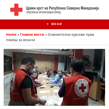
МЕНИ
Home
»
Главни вести
»
Освежителни курсеви прва
помош за возачи
ИСТОРИЈАТ НА ЦКРМ
ИСТОРИЈАТ НА ДВИЖЕЊЕТО