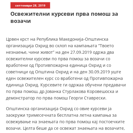
СТРУКТУРА НА ОРГАНИЗАЦИЈАТА
септември 28, 2019
Освежителни курсеви прва помош за
КОНТАКТ ИНФОРМАЦИИ
возачи
ЧЛЕНСТВО ВО ПРОФЕСИОНАЛНИ ТЕЛА
Црвен крст на Република Македонија-Општинска
организација Охрид во склоп на кампањата “Твоето
ЗАКОН ЗА ЦКРМ
незнаење, чини живот” на ден 27.09.2019 одржа два
освежителни курсеви по прва помош за возачи со
СТАТУТ НА ЦКРМ
вработени од Противпожарна единица Охрид и со
советници од Општина Охрид и на ден 30.09.2019 уште
еден освежителен курс со вработени од Противпожарна
единица Охрид. Курсевите ги одржаа обучени предавачи
по прва помош, др.Јованка Стурлакова Коровешоска и
ОРГАНИЗАЦИЈА И РАЗВОЈ
демонстратор по прва помош Георги Ставрески.
Општинска организација Охрид со овие курсеви ја
РАКОВОДЕН ОДБОР
заокружи тримесечната бесплатна летна кампања за
СОБРАНИЕ
освежување на знаењата по прва помош кај постоечките
возачи. Целта беше да се освежат знаењата на возачите,
СТРУКТУРА И ОРГАНИЗАЦИОНА ПОСТАВЕНОСТ