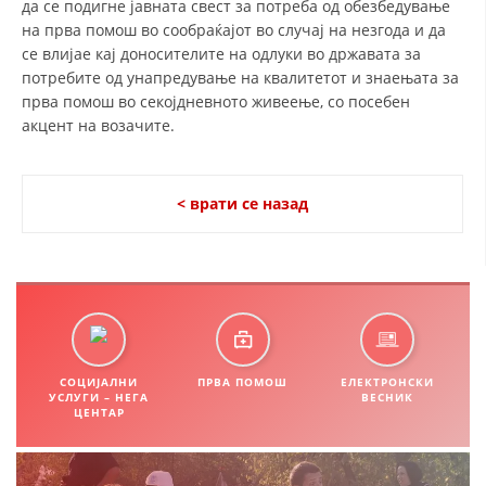
да се подигне јавната свест за потреба од обезбедување
на прва помош во сообраќајот во случај на незгода и да
ДИСЕМИНАЦИЈА
се влијае кај доносителите на одлуки во државата за
MЕЃУНАРОДНО ХУМАНИТАРНО ПРАВО
потребите од унапредување на квалитетот и знаењата за
прва помош во секојдневното живеење, со посебен
ПРОМОЦИЈА НА ХУМАНИ ВРЕДНОСТИ
акцент на возачите.
УПОТРЕБА И ЗАШТИТА НА АМБЛЕМОТ
СОЦИЈАЛНО ХУМАНИТАРНА ДЕЈНОСТ
< врати се назад
КАКО ДА ДОНИРАТЕ
ПОДГОТВЕНОСТ И ДЕЈСТВО ПРИ КАТАСТРОФИ
ТИМОВИ НА ООЦК ОХРИД
ПРОЕКТИ – ПОДГОТВЕНОСТ И ДЕЈСТВУВАЊЕ ПРИ КАТАСТРОФИ
СОЦИЈАЛНИ
ПРВА ПОМОШ
ЕЛЕКТРОНСКИ
УСЛУГИ – НЕГА
ВЕСНИК
ОДНОСИ СО ЈАВНОСТ
ЦЕНТАР
ИСТРАЖУВАЊЕ НА ЈАВНО МИСЛЕЊЕ
МЕЃУНАРОДНА СОРАБОТКА