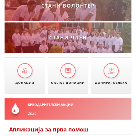
СТАНИ ВОЛОНТЕР
ЗНАЧЕЊЕ НА СЛУЖБАТА ЗА БАРАЊЕ
ФОРМУЛАРИ ЗА БАРАЊА
ЗДРАВСТВЕНО ПРЕВЕНТИВНА ДЕЈНОСТ
СТАНИ ЧЛЕН
ПРВА ПОМОШ
КРВОДАРИТЕЛСТВО
ИНФОРМАЦИИ ЗА БОЛЕСТИ
МЕНАЏМЕНТ НА ВОЛОНТЕРИ
ДОНАЦИИ
ONLINE ДОНАЦИИ
ДОНИРАЈ ОБЛЕКА
ЗА НАС
КРВОДАРИТЕЛСКИ АКЦИИ
2026
ДЕЈСТВУВАЊЕ
Апликација за прва помош