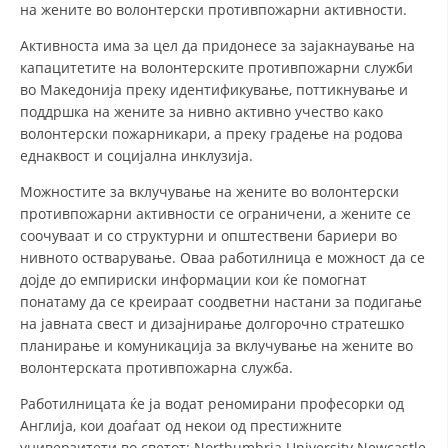
СТРУКТУРА НА ОРГАНИЗАЦИЈАТА
на жените во волонтерски противпожарни активности.
Активноста има за цел да придонесе за зајакнаување на
КОНТАКТ ИНФОРМАЦИИ
капацитетите на волонтерските противпожарни служби
ЧЛЕНСТВО ВО ПРОФЕСИОНАЛНИ ТЕЛА
во Македонија преку идентификување, поттикнување и
поддршка на жените за нивно активно учество како
волонтерски пожарникари, а преку градење на родова
еднаквост и социјална инклузија.
ЗАКОН ЗА ЦКРМ
Можностите за вклучување на жените во волонтерски
СТАТУТ НА ЦКРМ
противпожарни активности се ограничени, а жените се
соочуваат и со структурни и општествени бариери во
нивното остварување. Оваа работилница е можност да се
дојде до емпириски информации кои ќе помогнат
понатаму да се креираат соодветни настани за подигање
на јавната свест и дизајнирање долгорочно стратешко
ОРГАНИЗАЦИЈА И РАЗВОЈ
планирање и комуникација за вклучување на жените во
волонтерската противпожарна служба.
РАКОВОДЕН ОДБОР
Работилницата ќе ја водат реномирани професорки од
СОБРАНИЕ
Англија, кои доаѓаат од некои од престижните
СТРУКТУРА И ОРГАНИЗАЦИОНА ПОСТАВЕНОСТ
универзитети во светот: Northumbria University Newcastle