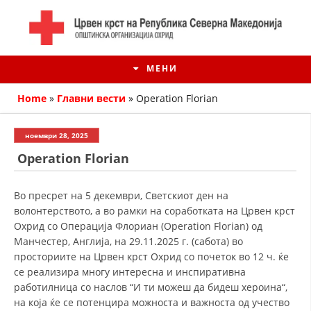
МЕНИ
Home
»
Главни вести
»
Operation Florian
ноември 28, 2025
Operation Florian
Во пресрет на 5 декември, Светскиот ден на
волонтерството, а во рамки на соработката на Црвен крст
Охрид со Операција Флориан (Operation Florian) од
Манчестер, Англија, на 29.11.2025 г. (сабота) во
просториите на Црвен крст Охрид со почеток во 12 ч. ќе
ИСТОРИЈАТ НА ЦКРМ
се реализира многу интересна и инспиративна
работилница со
наслов “И ти можеш да бидеш хероина“,
ИСТОРИЈАТ НА ДВИЖЕЊЕТО
на која ќе се потенцира можноста и важноста од учество