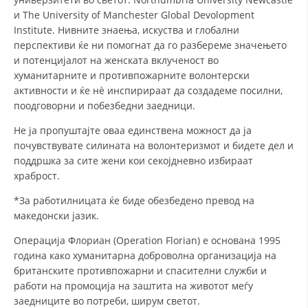
и The University of Manchester Global Devolopment
ДИСЕМИНАЦИЈА
Institute. Нивните знаења, искуства и глобални
перспективи ќе ни помогнат да го разбереме значењето
MЕЃУНАРОДНО ХУМАНИТАРНО ПРАВО
и потенцијалот на женската вклученост во
ПРОМОЦИЈА НА ХУМАНИ ВРЕДНОСТИ
хуманитарните и противпожарните волонтерски
активности и ќе нè инспирираат да создадеме посилни,
УПОТРЕБА И ЗАШТИТА НА АМБЛЕМОТ
поодговорни и побезбедни заедници.
СОЦИЈАЛНО ХУМАНИТАРНА ДЕЈНОСТ
Не ја пропуштајте оваа единствена можност да ја
почувствувате силината на волонтеризмот и бидете дел и
КАКО ДА ДОНИРАТЕ
поддршка за сите жени кои секојдневно избираат
храброст.
ПОДГОТВЕНОСТ И ДЕЈСТВО ПРИ КАТАСТРОФИ
*За работилницата ќе биде обезбедено превод на
ТИМОВИ НА ООЦК ОХРИД
македонски јазик.
ПРОЕКТИ – ПОДГОТВЕНОСТ И ДЕЈСТВУВАЊЕ ПРИ КАТАСТРОФИ
Операција Флориан (Operation Florian) е основана 1995
ОДНОСИ СО ЈАВНОСТ
година како хуманитарна доброволна организација на
британските противпожарни и спасителни служби и
ИСТРАЖУВАЊЕ НА ЈАВНО МИСЛЕЊЕ
работи на промоција на заштита на животот меѓу
заедниците во потреби, ширум светот.
МЕЃУНАРОДНА СОРАБОТКА