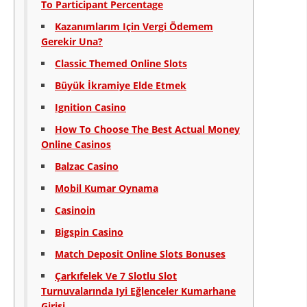
To Participant Percentage
ДИСЕМИНАЦИЈА
Kazanımlarım Için Vergi Ödemem
Gerekir Una?
MЕЃУНАРОДНО ХУМАНИТАРНО ПРАВО
Classic Themed Online Slots
ПРОМОЦИЈА НА ХУМАНИ ВРЕДНОСТИ
Büyük İkramiye Elde Etmek
УПОТРЕБА И ЗАШТИТА НА АМБЛЕМОТ
Ignition Casino
СОЦИЈАЛНО ХУМАНИТАРНА ДЕЈНОСТ
How To Choose The Best Actual Money
Online Casinos
КАКО ДА ДОНИРАТЕ
Balzac Casino
ПОДГОТВЕНОСТ И ДЕЈСТВО ПРИ КАТАСТРОФИ
Mobil Kumar Oynama
ТИМОВИ НА ООЦК ОХРИД
Casinoin
ПРОЕКТИ – ПОДГОТВЕНОСТ И ДЕЈСТВУВАЊЕ ПРИ КАТАСТРОФИ
Bigspin Casino
ОДНОСИ СО ЈАВНОСТ
Match Deposit Online Slots Bonuses
Çarkıfelek Ve 7 Slotlu Slot
ИСТРАЖУВАЊЕ НА ЈАВНО МИСЛЕЊЕ
Turnuvalarında Iyi Eğlenceler Kumarhane
МЕЃУНАРОДНА СОРАБОТКА
Girişi