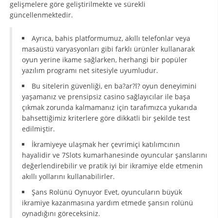
gelişmelere göre geliştirilmekte ve sürekli
güncellenmektedir.
Ayrıca, bahis platformumuz, akıllı telefonlar veya
masaüstü varyasyonları gibi farklı ürünler kullanarak
oyun yerine ikame sağlarken, herhangi bir popüler
yazılım programı net sitesiyle uyumludur.
Bu sitelerin güvenliği, en ba?ar?l? oyun deneyimini
yaşamanız ve prensipsiz casino sağlayıcılar ile başa
çıkmak zorunda kalmamanız için tarafımızca yukarıda
bahsettiğimiz kriterlere göre dikkatli bir şekilde test
edilmiştir.
İkramiyeye ulaşmak her çevrimiçi katılımcının
hayalidir ve 7Slots kumarhanesinde oyuncular şanslarını
değerlendirebilir ve pratik iyi bir ikramiye elde etmenin
akıllı yollarını kullanabilirler.
Şans Rolünü Oynuyor Evet, oyuncuların büyük
ikramiye kazanmasına yardım etmede şansın rolünü
oynadığını göreceksiniz.