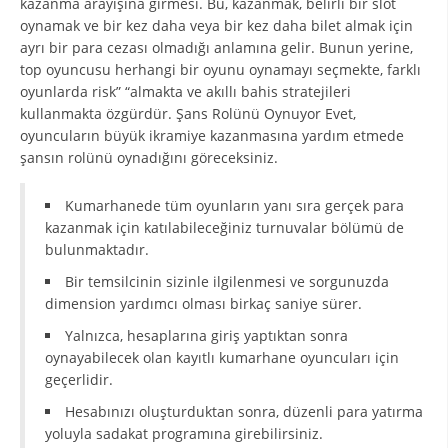
kazanma arayışına girmesi. Bu, kazanmak, belirli bir slot
oynamak ve bir kez daha veya bir kez daha bilet almak için
ayrı bir para cezası olmadığı anlamına gelir. Bunun yerine,
top oyuncusu herhangi bir oyunu oynamayı seçmekte, farklı
oyunlarda risk” “almakta ve akıllı bahis stratejileri
kullanmakta özgürdür. Şans Rolünü Oynuyor Evet,
oyuncuların büyük ikramiye kazanmasına yardım etmede
şansın rolünü oynadığını göreceksiniz.
Kumarhanede tüm oyunların yanı sıra gerçek para
kazanmak için katılabileceğiniz turnuvalar bölümü de
bulunmaktadır.
Bir temsilcinin sizinle ilgilenmesi ve sorgunuzda
dimension yardımcı olması birkaç saniye sürer.
Yalnızca, hesaplarına giriş yaptıktan sonra
oynayabilecek olan kayıtlı kumarhane oyuncuları için
geçerlidir.
Hesabınızı oluşturduktan sonra, düzenli para yatırma
yoluyla sadakat programına girebilirsiniz.