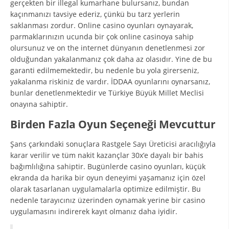
gerçekten bir illegal kumarhane bulursanız, bundan
kaçınmanızı tavsiye ederiz, çünkü bu tarz yerlerin
saklanması zordur. Online casino oyunları oynayarak,
parmaklarınızın ucunda bir çok online casinoya sahip
olursunuz ve on the internet dünyanın denetlenmesi zor
olduğundan yakalanmanız çok daha az olasıdır. Yine de bu
garanti edilmemektedir, bu nedenle bu yola girerseniz,
yakalanma riskiniz de vardır. İDDAA oyunlarını oynarsanız,
bunlar denetlenmektedir ve Türkiye Büyük Millet Meclisi
onayına sahiptir.
Birden Fazla Oyun Seçeneği Mevcuttur
Şans çarkındaki sonuçlara Rastgele Sayı Üreticisi aracılığıyla
karar verilir ve tüm nakit kazançlar 30x’e dayalı bir bahis
bağımlılığına sahiptir. Bugünlerde casino oyunları, küçük
ekranda da harika bir oyun deneyimi yaşamanız için özel
olarak tasarlanan uygulamalarla optimize edilmiştir. Bu
nedenle tarayıcınız üzerinden oynamak yerine bir casino
uygulamasını indirerek kayıt olmanız daha iyidir.