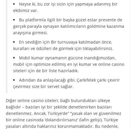
Neyse ki, bu zor işi sizin için yapmaya adanmış bir
ekibimiz var.
Bu platformla ilgili bir başka güzel estar presente de
gerçek parayla oynayan katılımcıların goldmine kazanma
arayışına girmesi.
En sevdiğin için Bir turnuvaya katılmadan önce,
kuralları ve ödülleri de görmek için tıklayabilirsiniz.
Mobil kumar oynamanın gücüne inandığımızdan,
mobil için optimize edilmiş en iyi kumar ve online casino
siteleri için de bir liste hazırladık.
Adından da anlaşılacağı gibi, Çarkıfelek çarkı çevirir
çevirmez size bir servet sağlar.
Diğer online casino siteleri, bağlı bulundukları ülkeye
bağlıdır – bazıları iyi bir şekilde denetlenirken bazıları
denetlenmez. Ancak, Türkiye’de” “yasak olan ve güvenilmez
bir online casinoda ‘dolandırılırsanız’ (lafın gelişi), Türkiye
yasaları altında haklarınız korunmamaktadır. Bu nedenle,