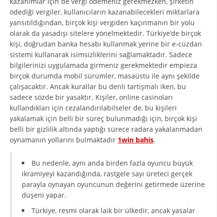
kazanımlar için de vergi ödemeniz gerekmezken, şirketin
ödediği vergiler, kullanıcıların kazanabilecekleri miktarlara
yansıtıldığından, birçok kişi vergiden kaçınmanın bir yolu
olarak da yasadışı sitelere yönelmektedir. Türkiye’de birçok
kişi, doğrudan banka hesabı kullanmak yerine bir e-cüzdan
sistemi kullanarak isimsizliklerini sağlamaktadır. Sadece
bilgilerinizi uygulamada girmeniz gerekmektedir empieza
birçok durumda mobil sürümler, masaüstü ile aynı şekilde
çalışacaktır. Ancak kurallar bu denli tartışmalı iken, bu
sadece sözde bir yasaktır. Kişiler, online casinoları
kullandıkları için cezalandırılabilseler de, bu kişileri
yakalamak için belli bir süreç bulunmadığı için, birçok kişi
belli bir gizlilik altında yaptığı sürece radara yakalanmadan
oynamanın yollarını bulmaktadır
1win bahis
.
Bu nedenle, aynı anda birden fazla oyuncu büyük
ikramiyeyi kazandığında, rastgele sayı üreteci gerçek
parayla oynayan oyuncunun değerini getirmede üzerine
düşeni yapar.
Türkiye, resmi olarak laik bir ülkedir, ancak yasalar