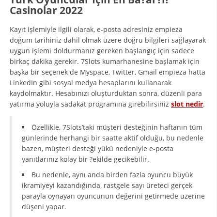
Casinolar 2022
Kayıt işlemiyle ilgili olarak, e-posta adresiniz empieza
doğum tarihiniz dahil olmak üzere doğru bilgileri sağlayarak
uygun işlemi doldurmanız gereken başlangıç için sadece
birkaç dakika gerekir. 7Slots kumarhanesine başlamak için
başka bir seçenek de Myspace, Twitter, Gmail empieza hatta
LinkedIn gibi sosyal medya hesaplarını kullanarak
kaydolmaktır. Hesabınızı oluşturduktan sonra, düzenli para
yatırma yoluyla sadakat programına girebilirsiniz
slot nedir
.
Özellikle, 7Slots’taki müşteri desteğinin haftanın tüm
günlerinde herhangi bir saatte aktif olduğu, bu nedenle
bazen, müşteri desteği yükü nedeniyle e-posta
yanıtlarınız kolay bir ?ekilde gecikebilir.
Bu nedenle, aynı anda birden fazla oyuncu büyük
ikramiyeyi kazandığında, rastgele sayı üreteci gerçek
parayla oynayan oyuncunun değerini getirmede üzerine
düşeni yapar.