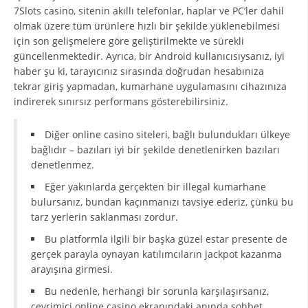
7Slots casino, sitenin akıllı telefonlar, haplar ve PC’ler dahil
olmak üzere tüm ürünlere hızlı bir şekilde yüklenebilmesi
için son gelişmelere göre geliştirilmekte ve sürekli
güncellenmektedir. Ayrıca, bir Android kullanıcısıysanız, iyi
haber şu ki, tarayıcınız sırasında doğrudan hesabınıza
tekrar giriş yapmadan, kumarhane uygulamasını cihazınıza
indirerek sınırsız performans gösterebilirsiniz.
Diğer online casino siteleri, bağlı bulundukları ülkeye
bağlıdır – bazıları iyi bir şekilde denetlenirken bazıları
denetlenmez.
Eğer yakınlarda gerçekten bir illegal kumarhane
bulursanız, bundan kaçınmanızı tavsiye ederiz, çünkü bu
tarz yerlerin saklanması zordur.
Bu platformla ilgili bir başka güzel estar presente de
gerçek parayla oynayan katılımcıların jackpot kazanma
arayışına girmesi.
Bu nedenle, herhangi bir sorunla karşılaşırsanız,
çevrimiçi online casino ekranındaki anında sohbet