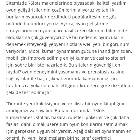
Sitemizde 7Slots makinelerinde piyasadaki kaliteli yazılım
oyun geliştiricilerinin çözümlerini alıyoruz ve tabii ki
bunların oyuncular nezdindeki popülaritesini de göz
önünde bulunduruyoruz. Ayrıca, oyun geliştirme
stüdyolarımızın oyuncuları nasıl çekeceklerinin bilincinde
olduklarına çok güveniyoruz ve bu nedenle, oyuncuların
denemek isteyeceği yepyeni slotlara weil yeni bir görünüm
veriyorlar. Mobil kumar oynamanın gücüne inandığımızdan,
mobil için improve edilmiş en iyi kumar ve casino siteleri
için sobre bir liste hazırladık. Bu sitelerin güvenliği, en
faydal? oyun deneyimini yaşamanız ve prensipsiz casino
sağlayıcılar ile başa çıkmak zorunda kalmamanız için
tarafımızca yukarıda bahsettiğimiz kriterlere göre dikkatli bir
şekilde test edilmiştir.
“Durante yeni koleksiyonu ve eksiksiz bir oyun kitaplığını
aradığınızı varsayalım. Bu tam durumda, 7Slots
kumarhanesi, slotlar, bakara, ruletler, pokerler ve çok daha
fazlası dahil olmak üzere tüm oyun konularını satın almak
için gerçekten uygun bir yerdir. Aşağıdakileri oynamanın en
önemli iyi yanı, katılımcıların birinci sınıf çevrimiçi