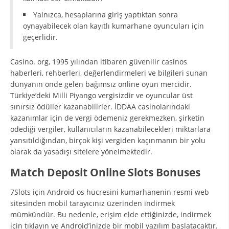
Yalnızca, hesaplarına giriş yaptıktan sonra
oynayabilecek olan kayıtlı kumarhane oyuncuları için
geçerlidir.
Casino. org, 1995 yılından itibaren güvenilir casinos
haberleri, rehberleri, değerlendirmeleri ve bilgileri sunan
dünyanın önde gelen bağımsız online oyun mercidir.
Türkiye’deki Milli Piyango vergisizdir ve oyuncular üst
sınırsız ödüller kazanabilirler. İDDAA casinolarındaki
kazanımlar için de vergi ödemeniz gerekmezken, şirketin
ödediği vergiler, kullanıcıların kazanabilecekleri miktarlara
yansıtıldığından, birçok kişi vergiden kaçınmanın bir yolu
olarak da yasadışı sitelere yönelmektedir.
Match Deposit Online Slots Bonuses
7Slots için Android os hücresini kumarhanenin resmi web
sitesinden mobil tarayıcınız üzerinden indirmek
mümkündür. Bu nedenle, erişim elde ettiğinizde, indirmek
için tıklayın ve Android’inizde bir mobil yazılım başlatacaktır.