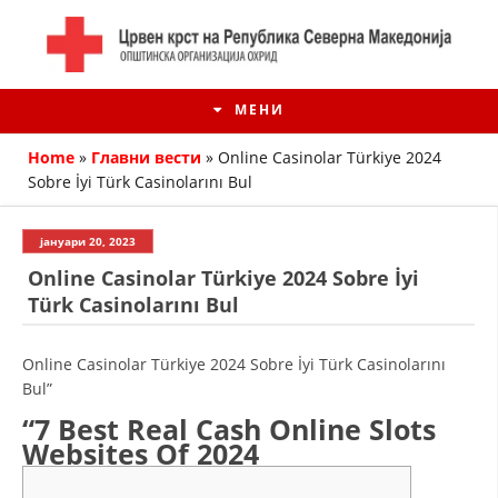
МЕНИ
Home
»
Главни вести
»
Online Casinolar Türkiye 2024
Sobre İyi Türk Casinolarını Bul
јануари 20, 2023
Online Casinolar Türkiye 2024 Sobre İyi
Türk Casinolarını Bul
Online Casinolar Türkiye 2024 Sobre İyi Türk Casinolarını
Bul”
ИСТОРИЈАТ НА ЦКРМ
“7 Best Real Cash Online Slots
Websites Of 2024
ИСТОРИЈАТ НА ДВИЖЕЊЕТО