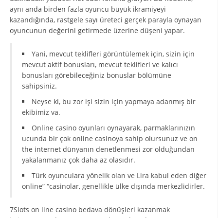
aynı anda birden fazla oyuncu büyük ikramiyeyi
kazandığında, rastgele sayı üreteci gerçek parayla oynayan
oyuncunun değerini getirmede üzerine düşeni yapar.
Yani, mevcut teklifleri görüntülemek için, sizin için
mevcut aktif bonusları, mevcut teklifleri ve kalıcı
bonusları görebileceğiniz bonuslar bölümüne
sahipsiniz.
Neyse ki, bu zor işi sizin için yapmaya adanmış bir
ekibimiz va.
Online casino oyunları oynayarak, parmaklarınızın
ucunda bir çok online casinoya sahip olursunuz ve on
the internet dünyanın denetlenmesi zor olduğundan
yakalanmanız çok daha az olasıdır.
Türk oyunculara yönelik olan ve Lira kabul eden diğer
online” “casinolar, genellikle ülke dışında merkezlidirler.
7Slots on line casino bedava dönüşleri kazanmak