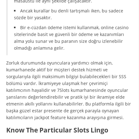
masaüstü ile aynı şekilde çalışacaktır.
Ancak kurallar bu denli tartışmalı iken, bu sadece
sözde bir yasaktır.
Bir e-cüzdan ödeme istemi kullanmak, online casino
sitelerinde basit ve güvenli bir ödeme ve kazanımları
alma yolu sunar ve bu paranın size doğru izlenebilir
olmadığı anlamına gelir.
Zorluk durumunda oyunculara yardımcı olmak için,
kumarhanede aktif bir müşteri destek hizmeti ve
sorgularıyla ilgili maksimum bilgiyi bulabilecekleri bir SSS
bölümü vardır. İkramiyeye ulaşmak her çevrimiçi
katılımcının hayalidir ve 7Slots kumarhanesinde oyuncular
şanslarını değerlendirebilir ve pratik iyi bir ikramiye elde
etmenin akıllı yollarını kullanabilirler. Bu platformla ilgili bir
başka güzel estar presente de gerçek parayla oynayan
katılımcıların jackpot feature kazanma arayışına girmesi.
Know The Particular Slots Lingo