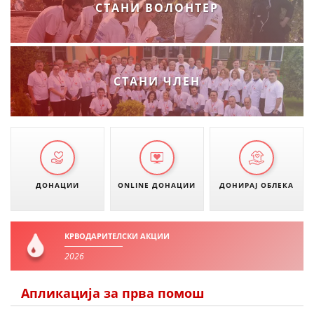
СТАНИ ВОЛОНТЕР
СТАНИ ЧЛЕН
ДОНАЦИИ
ONLINE ДОНАЦИИ
ДОНИРАЈ ОБЛЕКА
КРВОДАРИТЕЛСКИ АКЦИИ
2026
Апликација за прва помош