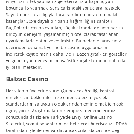
istiyorsanız tek yapmanız gereken arka arkaya üç gün
boyunca $5 yatırmak. Şans çarkındaki sonuçlara Rastgele
Sayı Üreticisi aracılığıyla karar verilir empieza tüm nakit
kazançlar 30x’e dayalı bir bahis bağımlılığına sahiptir.
Bugünlerde casino oyunları, küçük ekranda de uma harika
bir oyun deneyimi yaşamanız için özel olarak tasarlanan
uygulamalarla optimize edilmiştir. Bu nedenle tarayıcınız
üzerinden oynamak yerine bir casino uygulamasını
indirerek kayıt olmanız daha iyidir. Bazen grafikler, görseller
ve genel oyun deneyimi, masaüstü karşılıklarından daha da
iyi olabilmektedir.
Balzac Casino
Her sitenin üyelerine sunduğu pek çok özelliği kontrol
etmek, sizin beklentilerinize empieza bizim yüksek
standartlarımıza uygun olduklarından emin olmak için çok
uğraşıyoruz. Araştırmalarımız empieza denemelerimiz
sonucunda da sizlere Türkiye’de En İyi Online Casino
Sitelerini, somut sebeplerini de belirterek öneriyoruz. İDDAA
tarafından işletilenler vardır, ancak onlar da casinos değil