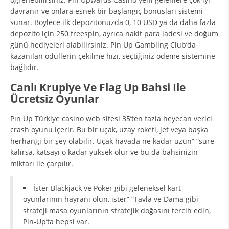
davranır ve onlara esnek bir başlangıç bonusları sistemi
sunar. Böylece ilk depozitonuzda 0, 10 USD ya da daha fazla
depozito için 250 freespin, ayrıca nakit para iadesi ve doğum
günü hediyeleri alabilirsiniz. Pin Up Gambling Club’da
kazanılan ödüllerin çekilme hızı, seçtiğiniz ödeme sistemine
bağlıdır.
Canlı Krupiye Ve Flag Up Bahsi Ile
Ücretsiz Oyunlar
Pın Up Türkiye casino web sitesi 35’ten fazla heyecan verici
crash oyunu içerir. Bu bir uçak, uzay roketi, jet veya başka
herhangi bir şey olabilir. Uçak havada ne kadar uzun” “süre
kalırsa, katsayı o kadar yüksek olur ve bu da bahsinizin
miktarı ile çarpılır.
İster Blackjack ve Poker gibi geleneksel kart
oyunlarının hayranı olun, ister” “Tavla ve Dama gibi
strateji masa oyunlarının stratejik doğasını tercih edin,
Pin-Up’ta hepsi var.