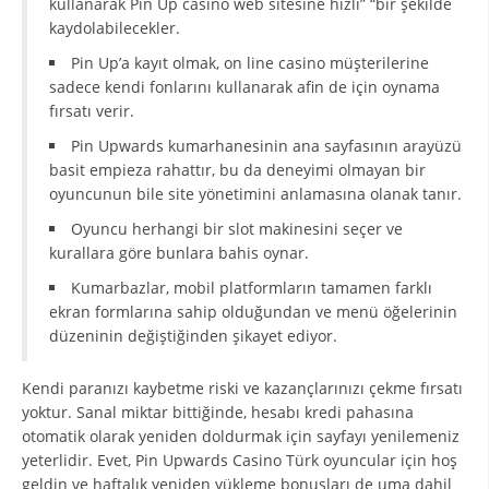
kullanarak Pin Up casino web sitesine hızlı” “bir şekilde
kaydolabilecekler.
Pin Up’a kayıt olmak, on line casino müşterilerine
sadece kendi fonlarını kullanarak afin de için oynama
fırsatı verir.
Pin Upwards kumarhanesinin ana sayfasının arayüzü
basit empieza rahattır, bu da deneyimi olmayan bir
oyuncunun bile site yönetimini anlamasına olanak tanır.
Oyuncu herhangi bir slot makinesini seçer ve
kurallara göre bunlara bahis oynar.
Kumarbazlar, mobil platformların tamamen farklı
ekran formlarına sahip olduğundan ve menü öğelerinin
düzeninin değiştiğinden şikayet ediyor.
Kendi paranızı kaybetme riski ve kazançlarınızı çekme fırsatı
yoktur. Sanal miktar bittiğinde, hesabı kredi pahasına
otomatik olarak yeniden doldurmak için sayfayı yenilemeniz
yeterlidir. Evet, Pin Upwards Casino Türk oyuncular için hoş
geldin ve haftalık yeniden yükleme bonusları de uma dahil