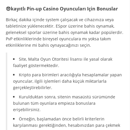
😎kayıtlı Pin-up Casino Oyuncuları Için Bonuslar
Birkaç dakika içinde system çalışacak ve cihazınıza veya
tabletinize yüklenecektir. ESpor üzerine bahis oynamak,
geleneksel sporlar üzerine bahis oynamak kadar popülerdir.
PvP etkinliklerinde bireysel oyunculara mı yoksa takım
etkinliklerine mi bahis oynayacağınızı seçin.
Site, Malta Oyun Otoritesi lisansı ile yasal olarak
faaliyet göstermektedir.
Kripto para birimleri aracılığıyla hesaplamalar yapan
oyuncular, ilgili işlemleri daha küçük miktarlarla
gerçekleştirebilirler.
Kurulduktan sonra, sitenin masaüstü sürümünde
bulunan tüm oyunlara empieza bonuslara
erişebilirsiniz.
Örneğin, başlamadan önce belirli kriterlerin
karşılanması gerektiğinden, hesabınızdan para çekmek