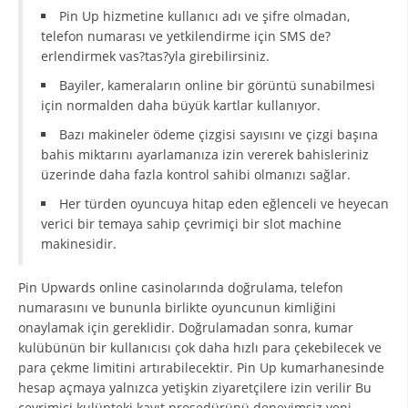
Pin Up hizmetine kullanıcı adı ve şifre olmadan,
telefon numarası ve yetkilendirme için SMS de?
erlendirmek vas?tas?yla girebilirsiniz.
Bayiler, kameraların online bir görüntü sunabilmesi
için normalden daha büyük kartlar kullanıyor.
Bazı makineler ödeme çizgisi sayısını ve çizgi başına
bahis miktarını ayarlamanıza izin vererek bahisleriniz
üzerinde daha fazla kontrol sahibi olmanızı sağlar.
Her türden oyuncuya hitap eden eğlenceli ve heyecan
verici bir temaya sahip çevrimiçi bir slot machine
makinesidir.
Pin Upwards online casinolarında doğrulama, telefon
numarasını ve bununla birlikte oyuncunun kimliğini
onaylamak için gereklidir. Doğrulamadan sonra, kumar
kulübünün bir kullanıcısı çok daha hızlı para çekebilecek ve
para çekme limitini artırabilecektir. Pin Up kumarhanesinde
hesap açmaya yalnızca yetişkin ziyaretçilere izin verilir Bu
çevrimiçi kulüpteki kayıt prosedürünü deneyimsiz yeni