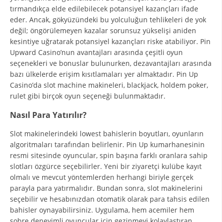
tırmandıkça elde edilebilecek potansiyel kazançları ifade
eder. Ancak, gökyüzündeki bu yolculuğun tehlikeleri de yok
değil; öngörülemeyen kazalar sorunsuz yükselişi aniden
kesintiye uğratarak potansiyel kazançları riske atabiliyor. Pin
Upward Casino’nun avantajları arasında çeşitli oyun
seçenekleri ve bonuslar bulunurken, dezavantajları arasında
bazı ülkelerde erişim kısıtlamaları yer almaktadır. Pin Up
Casino’da slot machine makineleri, blackjack, holdem poker,
rulet gibi birçok oyun seçeneği bulunmaktadır.
Nasıl Para Yatırılır?
Slot makinelerindeki lowest bahislerin boyutları, oyunların
algoritmaları tarafından belirlenir. Pin Up kumarhanesinin
resmi sitesinde oyuncular, spin başına farklı oranlara sahip
slotları özgürce seçebilirler. Yeni bir ziyaretçi kulübe kayıt
olmalı ve mevcut yöntemlerden herhangi biriyle gerçek
parayla para yatırmalıdır. Bundan sonra, slot makinelerini
seçebilir ve hesabınızdan otomatik olarak para tahsis edilen
bahisler oynayabilirsiniz. Uygulama, hem acemiler hem
sobre deneyimli oyuncular için gezinmeyi kolaylaştıran