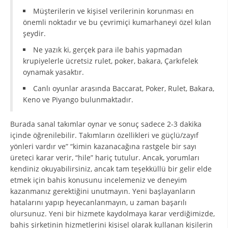
Müşterilerin ve kişisel verilerinin korunması en
önemli noktadır ve bu çevrimiçi kumarhaneyi özel kılan
şeydir.
Ne yazık ki, gerçek para ile bahis yapmadan
krupiyelerle ücretsiz rulet, poker, bakara, Çarkıfelek
oynamak yasaktır.
Canlı oyunlar arasında Baccarat, Poker, Rulet, Bakara,
Keno ve Piyango bulunmaktadır.
Burada sanal takımlar oynar ve sonuç sadece 2-3 dakika
içinde öğrenilebilir. Takımların özellikleri ve güçlü/zayıf
yönleri vardır ve” “kimin kazanacağına rastgele bir sayı
üreteci karar verir, “hile” hariç tutulur. Ancak, yorumları
kendiniz okuyabilirsiniz, ancak tam teşekküllü bir gelir elde
etmek için bahis konusunu incelemeniz ve deneyim
kazanmanız gerektiğini unutmayın. Yeni başlayanların
hatalarını yapıp heyecanlanmayın, u zaman başarılı
olursunuz. Yeni bir hizmete kaydolmaya karar verdiğimizde,
bahis şirketinin hizmetlerini kişisel olarak kullanan kişilerin