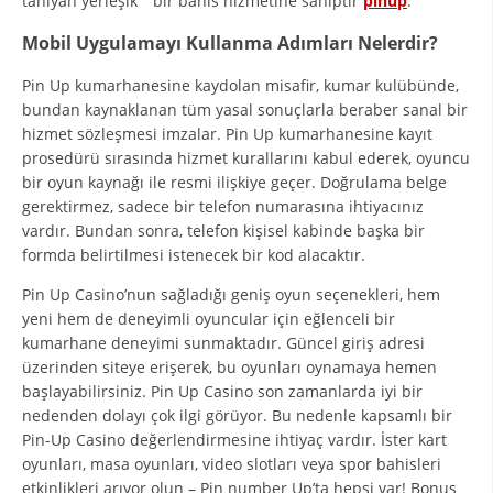
tanıyan yerleşik” “bir bahis hizmetine sahiptir
pinup
.
Mobil Uygulamayı Kullanma Adımları Nelerdir?
Pin Up kumarhanesine kaydolan misafir, kumar kulübünde,
bundan kaynaklanan tüm yasal sonuçlarla beraber sanal bir
hizmet sözleşmesi imzalar. Pin Up kumarhanesine kayıt
prosedürü sırasında hizmet kurallarını kabul ederek, oyuncu
bir oyun kaynağı ile resmi ilişkiye geçer. Doğrulama belge
gerektirmez, sadece bir telefon numarasına ihtiyacınız
vardır. Bundan sonra, telefon kişisel kabinde başka bir
formda belirtilmesi istenecek bir kod alacaktır.
Pin Up Casino’nun sağladığı geniş oyun seçenekleri, hem
yeni hem de deneyimli oyuncular için eğlenceli bir
kumarhane deneyimi sunmaktadır. Güncel giriş adresi
üzerinden siteye erişerek, bu oyunları oynamaya hemen
başlayabilirsiniz. Pin Up Casino son zamanlarda iyi bir
nedenden dolayı çok ilgi görüyor. Bu nedenle kapsamlı bir
Pin-Up Casino değerlendirmesine ihtiyaç vardır. İster kart
oyunları, masa oyunları, video slotları veya spor bahisleri
etkinlikleri arıyor olun – Pin number Up’ta hepsi var! Bonus