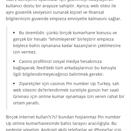
kullanıcı dostu bir arayüze sahiptir. Ayrıca, web sitesi ile
aynı güvenlik seviyesini sunarak kişisel ve finansal
bilgilerinizin güvende empieza emniyette kalmasını sağlar.
Bu önemlidir, çünkü birçok kumarhane bonusu ve
gerçek bir hesabı “lehimleyerek” birleştirir empieza
böylece bahis oynanana kadar kazançların çekilmesine
izin vermez.
Casino profilinizi sosyal medya hesabınıza
bağlayarak, feed’deki tüm arkadaşlarınızı bu konuyla
ilgili bilgilendirmeyeceğinizi belirtmek gerekir.
Ziyaretçiler için casinos Pin number Up Turkey, sah
web sitesini de?erlendirmek suretiyle günün her saati
Grivnası için online kumar oynamaya izin veren rahat bir
ortam yarattı.
Birçok internet kullan?c?s? bundan hoşlanmaz Pin number
Up online kumarhanesinde bahis tarayıcı aracılığıyla. Bu
nedenle yönetim, Android akıllı telefonlar ve iPhone’lar için