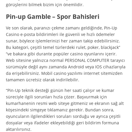
görüşlerini bilmek bizim için önemlidir.
Pin-up Gamble – Spor Bahisleri
Ve son olarak, paranızı çekme zamanı geldiğinde, Pin-Up
Casino e-posta bildirimleri ile güvenli ve hızlı ödemeler
sunar, böylece işlemlerinizi her zaman takip edebilirsiniz.
Bu kategori, çeşitli temel türlerdeki rulet, poker, blackjack”
“ve bakara gibi durante popüler casino oyunlarını içerir.
Web sitesine yalnızca normal PERSONAL COMPUTER tarayıcı
sürümüyle değil aynı zamanda Android veya IOS cihazlarıyla
da erişebilirsiniz. Mobil casino yazılımı internet sitemizden
tamamen ücretsiz olarak indirilebilir.
“Pin-Up teknik desteği günün her saati çalışır ve kumar
süreciyle ilgili sorunları hızla çözer. Başvurmak için
kumarhanenin resmi web siteye gitmeniz ve ekranın sağ alt
köşesindeki simgeye tıklamanız gerekir. Bundan sonra,
oyuncuların ilgilendikleri soruları sorduğu ve ayrıca çeşitli
dosyalar veya ifadeler ekleyebildiği geri bildirim formuna
aktarılırsınız.