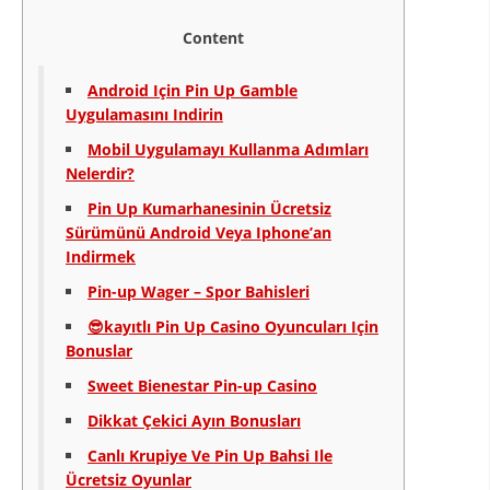
СТРУКТУРА НА ОРГАНИЗАЦИЈАТА
Content
КОНТАКТ ИНФОРМАЦИИ
Android Için Pin Up Gamble
ЧЛЕНСТВО ВО ПРОФЕСИОНАЛНИ ТЕЛА
Uygulamasını Indirin
Mobil Uygulamayı Kullanma Adımları
Nelerdir?
ЗАКОН ЗА ЦКРМ
Pin Up Kumarhanesinin Ücretsiz
СТАТУТ НА ЦКРМ
Sürümünü Android Veya Iphone’an
Indirmek
Pin-up Wager – Spor Bahisleri
😎kayıtlı Pin Up Casino Oyuncuları Için
Bonuslar
ОРГАНИЗАЦИЈА И РАЗВОЈ
Sweet Bienestar Pin-up Casino
РАКОВОДЕН ОДБОР
Dikkat Çekici Ayın Bonusları
СОБРАНИЕ
Canlı Krupiye Ve Pin Up Bahsi Ile
Ücretsiz Oyunlar
СТРУКТУРА И ОРГАНИЗАЦИОНА ПОСТАВЕНОСТ