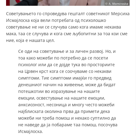
Советувањето го спроведува гешталт советникот Мерсиха
Исмајлоска која вели потребата од психолошко
советување не ни се случува само кога имаме некаква
мака, таа се случува и кога сме љубопитни за тоа кои сме
ние, која е нашата цел.
Се оди на советување и за личен развој. Но, и
тоа како можеби по потребно да се посети
психолог или да се дојде тука во просториите
на Црвен крст кога се соочуваме со некакви
симптоми. Тие симптоми имајќи го предвид
денешниот начин на живеење, може да бидат
потешкотии во изразување на нашите
емоции, освестување на нашите емоции,
анксиозност, несоница и многу често можеби
најблиската околина прва да примети дека
можеби ни треба помош и некако суптилно да
не наведе да ја побараме таа помош, посочува
Исмајлоска.