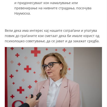
и придонесуваат кон намалување или
превенирање на нивните страдања, посочува
Наумоска.
ПРИРАЧНИЦИ
СТРАТЕГИИ
Вели дека има интерес кај нашите сограѓани и упатува
ЕДУКАТИВНО ИНФОРМАТИВНИ МАТЕРИЈАЛИ
повик до граѓаните кои сметаат дека би имале корист од
психолошко советување, да се јават и да закажат средба.
БРОШУРИ
ПОСТЕРИ
ПРЕЗЕНТАЦИИ