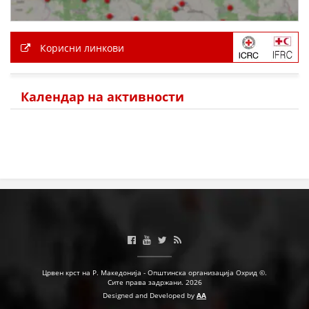
Корисни линкови
Календар на активности
Црвен крст на Р. Македонија - Општинска организација Охрид ©.
Сите права задржани. 2026
Designed and Developed by
AA