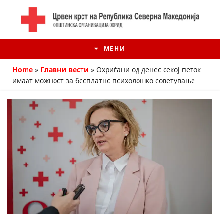
МЕНИ
Home
»
Главни вести
»
Охриѓани од денес секој петок
имаат можност за бесплатно психолошко советување
ИСТОРИЈАТ НА ЦКРМ
ИСТОРИЈАТ НА ДВИЖЕЊЕТО