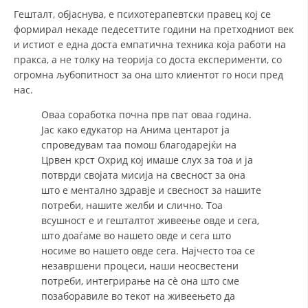
Гешталт, објаснува, е психотерапевтски правец кој се
формирал некаде педесеттите години на претходниот век
и истиот е една доста емпатична техника која работи на
пракса, а не толку на теорија со доста експерименти, со
огромна љубопитност за она што клиентот го носи пред
нас.
Оваа соработка почна прв пат оваа година.
Јас како едукатор на Анима центарот ја
спроведувам таа помош благодарејќи на
Црвен крст Охрид кој имаше слух за тоа и ја
потврди својата мисија на свесност за она
што е ментално здравје и свесност за нашите
потреби, нашите желби и слично. Тоа
всушност е и гешталтот живеење овде и сега,
што доаѓаме во нашето овде и сега што
носиме во нашето овде сега. Најчесто тоа се
незавршени процеси, наши неосвестени
потреби, интегрирање на сè она што сме
позаборавиле во текот на живеењето да