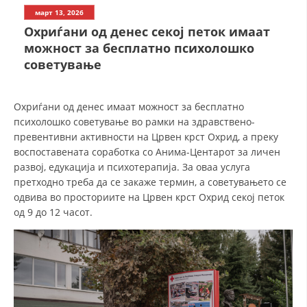
СТРУКТУРА НА ОРГАНИЗАЦИЈАТА
март 13, 2026
Охриѓани од денес секој петок имаат
КОНТАКТ ИНФОРМАЦИИ
можност за бесплатно психолошко
ЧЛЕНСТВО ВО ПРОФЕСИОНАЛНИ ТЕЛА
советување
Охриѓани од денес имаат можност за бесплатно
ЗАКОН ЗА ЦКРМ
психолошко советување во рамки на здравствено-
превентивни активности на Црвен крст Охрид, а преку
СТАТУТ НА ЦКРМ
воспоставената соработка со Анима-Центарот за личен
развој, едукација и психотерапија. За оваа услуга
претходно треба да се закаже термин, а советувањето се
одвива во просториите на Црвен крст Охрид секој петок
од 9 до 12 часот.
ОРГАНИЗАЦИЈА И РАЗВОЈ
РАКОВОДЕН ОДБОР
СОБРАНИЕ
СТРУКТУРА И ОРГАНИЗАЦИОНА ПОСТАВЕНОСТ