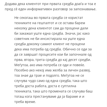
Додава дека клиентот при првата средба доаѓа и тоа е
пред сè еден информативен разговор за запознавање.
Не секогаш во првата средба се користат
техниките на гешталтот и се остава барем
неколку дена клиентот сам да процени дали
би закажал уште една средба. Значи, јас како
советник не би инсистирала на уште една
средба доколку самиот клиент не процени
дека има потреба од средба. Обично се оди за
да се завршат процесите кои би започнале од
прва, втора, трета средба до кај десет средби.
Меѓутоа, ако има потреба се оди и повеќе.
Посебно ако некој има желба за личен развој,
тоа знае да трае и подолго. Меѓутоа не се
случува чудо само од една средба, така што
треба доста работа, доста е суптилна
техниката, така што промената се случува баш
тогаш кога престануваме да ја бараме и и
треба време.