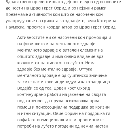
Здравствено превентивната дејност е една од основните
дејности на Црвен крст Охрид и во нејзини рамки
ЗНАЧЕЊЕ НА СЛУЖБАТА ЗА БАРАЊЕ
преземаме активности кои што се насочени кон
унапредување на грижата за здравјето, вели Катерина
ФОРМУЛАРИ ЗА БАРАЊА
Наумоска, проектен координатор во Црвен крст Охрид.
ЗДРАВСТВЕНО ПРЕВЕНТИВНА ДЕЈНОСТ
Активностите ни се насочени кон промоција и
на физичкото и на менталното здравје.
ПРВА ПОМОШ
Менталното здравје е витален елемент на
КРВОДАРИТЕЛСТВО
општото здравје и има силно влијание врз
квалитетот на животот на луѓето. Нема
ИНФОРМАЦИИ ЗА БОЛЕСТИ
здравје без ментално здравје. Оттука
менталното здравје е од суштенско значење
МЕНАЏМЕНТ НА ВОЛОНТЕРИ
за сите нас и како индивидуи и како заедница.
Водејќи се од тоа, Црвен крст Охрид
континуирано работи на јакнење на својата
ЗА НАС
подготвеност да пружа психолошка прва
помош и психосоцијална поддршка во кризни
ДЕЈСТВУВАЊЕ
и итни ситуации. Овие форми на поддршка ги
опфаќаат и емоционалните и практичните
потреби на луѓето погодени од немил настан