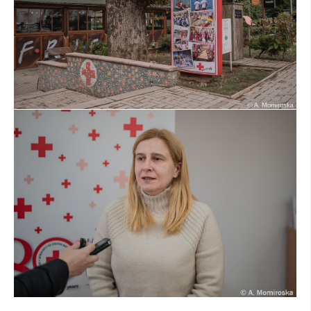
ДИСЕМИНАЦИЈА
MЕЃУНАРОДНО ХУМАНИТАРНО ПРАВО
ПРОМОЦИЈА НА ХУМАНИ ВРЕДНОСТИ
УПОТРЕБА И ЗАШТИТА НА АМБЛЕМОТ
СОЦИЈАЛНО ХУМАНИТАРНА ДЕЈНОСТ
КАКО ДА ДОНИРАТЕ
ПОДГОТВЕНОСТ И ДЕЈСТВО ПРИ КАТАСТРОФИ
ТИМОВИ НА ООЦК ОХРИД
ПРОЕКТИ – ПОДГОТВЕНОСТ И ДЕЈСТВУВАЊЕ ПРИ КАТАСТРОФИ
ОДНОСИ СО ЈАВНОСТ
ИСТРАЖУВАЊЕ НА ЈАВНО МИСЛЕЊЕ
МЕЃУНАРОДНА СОРАБОТКА