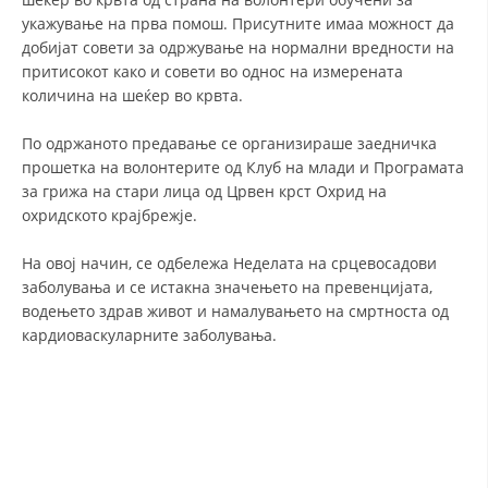
укажување на прва помош. Присутните имаа можност да
ДИСЕМИНАЦИЈА
добијат совети за одржување на нормални вредности на
притисокот како и совети во однос на измерената
MЕЃУНАРОДНО ХУМАНИТАРНО ПРАВО
количина на шеќер во крвта.
ПРОМОЦИЈА НА ХУМАНИ ВРЕДНОСТИ
По одржаното предавање се организираше заедничка
УПОТРЕБА И ЗАШТИТА НА АМБЛЕМОТ
прошетка на волонтерите од Клуб на млади и Програмата
за грижа на стари лица од Црвен крст Охрид на
СОЦИЈАЛНО ХУМАНИТАРНА ДЕЈНОСТ
охридското крајбрежје.
КАКО ДА ДОНИРАТЕ
На овој начин, се одбележа Неделата на срцевосадови
ПОДГОТВЕНОСТ И ДЕЈСТВО ПРИ КАТАСТРОФИ
заболувања и се истакна значењето на превенцијата,
водењето здрав живот и намалувањето на смртноста од
ТИМОВИ НА ООЦК ОХРИД
кардиоваскуларните заболувања.
ПРОЕКТИ – ПОДГОТВЕНОСТ И ДЕЈСТВУВАЊЕ ПРИ КАТАСТРОФИ
ОДНОСИ СО ЈАВНОСТ
ИСТРАЖУВАЊЕ НА ЈАВНО МИСЛЕЊЕ
МЕЃУНАРОДНА СОРАБОТКА