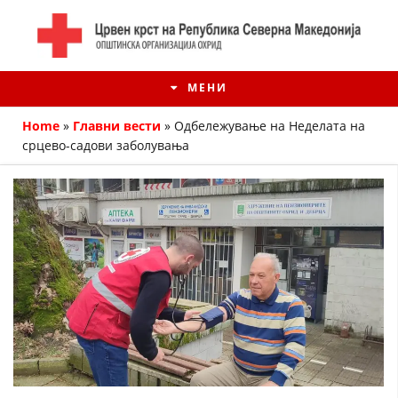
МЕНИ
Home
»
Главни вести
»
Oдбележување на Неделата на
срцево-садови заболувања
ИСТОРИЈАТ НА ЦКРМ
ИСТОРИЈАТ НА ДВИЖЕЊЕТО