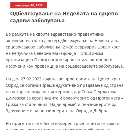
СТРУКТУРА НА ОРГАНИЗАЦИЈАТА
февруари 28, 2023
Oдбележување на Неделата на срцево-
КОНТАКТ ИНФОРМАЦИИ
садови заболувања
ЧЛЕНСТВО ВО ПРОФЕСИОНАЛНИ ТЕЛА
Во рамките на своите здравствено-превентивни
активности, а како дел од одбележување на Неделата на
срцево-садови заболувања (21-28 февруари), Црвен крст
ЗАКОН ЗА ЦКРМ
на Република Северна Македонија – Општинска
организација Охрид организираше низа активности
СТАТУТ НА ЦКРМ
насочени кон превенција на срцевосадовите заболувања.
На ден 27.02.2023 година, во просториите на Црвен крст
Охрид се организираше едукативно предавање од страна
на лекар специјалист интернист, д-р Соња Стурлакова
ОРГАНИЗАЦИЈА И РАЗВОЈ
Димовска за корисниците и волонтерите од Програмата –
Грижа за стари лица “Најди време” и пензионерите од
РАКОВОДЕН ОДБОР
Здружението на пензионерите на Охрид и Дебрца.
СОБРАНИЕ
На присутните им беше измерен крвен притисок како и
СТРУКТУРА И ОРГАНИЗАЦИОНА ПОСТАВЕНОСТ
шеќер во крвта од страна на волонтери обучени за