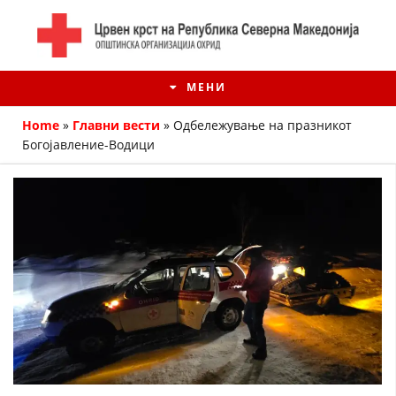
МЕНИ
Home
»
Главни вести
»
Oдбележување на празникот
Богојавление-Водици
ИСТОРИЈАТ НА ЦКРМ
ИСТОРИЈАТ НА ДВИЖЕЊЕТО