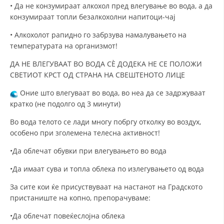
• Да не конзумираат алкохол пред влегување во вода, а да
ДИСЕМИНАЦИЈА
конзумираат топли безалкохолни напитоци-чај
MЕЃУНАРОДНО ХУМАНИТАРНО ПРАВО
• Алкохолот рапидно го забрзува намалувањето на
температурата на организмот!
ПРОМОЦИЈА НА ХУМАНИ ВРЕДНОСТИ
ДА НЕ ВЛЕГУВААТ ВО ВОДА СÈ ДОДЕКА НЕ СЕ ПОЛОЖИ
УПОТРЕБА И ЗАШТИТА НА АМБЛЕМОТ
СВЕТИОТ КРСТ ОД СТРАНА НА СВЕШТЕНОТО ЛИЦЕ
СОЦИЈАЛНО ХУМАНИТАРНА ДЕЈНОСТ
Оние што влегуваат во вода, во неа да се задржуваат
кратко (не подолго од 3 минути)
КАКО ДА ДОНИРАТЕ
Во вода телото се лади многу побргу отколку во воздух,
ПОДГОТВЕНОСТ И ДЕЈСТВО ПРИ КАТАСТРОФИ
особено при зголемена телесна активност!
ТИМОВИ НА ООЦК ОХРИД
•Да облечат обувки при влегувањето во вода
ПРОЕКТИ – ПОДГОТВЕНОСТ И ДЕЈСТВУВАЊЕ ПРИ КАТАСТРОФИ
•Да имаат сува и топла облека по излегувањето од вода
ОДНОСИ СО ЈАВНОСТ
За сите кои ќе присуствуваат на настанот на Градското
пристаниште на копно, препорачуваме:
ИСТРАЖУВАЊЕ НА ЈАВНО МИСЛЕЊЕ
•Да облечат повеќеслојна облека
МЕЃУНАРОДНА СОРАБОТКА