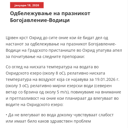
СТРУКТУРА НА ОРГАНИЗАЦИЈАТА
јануари 18, 2026
Oдбележување на празникот
КОНТАКТ ИНФОРМАЦИИ
Богојавление-Водици
ЧЛЕНСТВО ВО ПРОФЕСИОНАЛНИ ТЕЛА
Црвен крст Охрид до сите оние кои ќе бидат дел од
настанот за одбележување на празникот Богојавление-
ЗАКОН ЗА ЦКРМ
Водици на Градското пристаниште во Охрид упатува апел
за почитување на следните препораки:
СТАТУТ НА ЦКРМ
Со оглед на ниската температура на водата во
Охридското езеро (околу 8 oC), релативно ниската
температура на воздухот која се најавува за 19.01.2026 г.
(околу 3 oC), релативно мирни езерски води (северен
ветар со брзина од околу 5 m/s), повикуваме на внимание
ОРГАНИЗАЦИЈА И РАЗВОЈ
и претпазливост на оние кои планираат да влегуваат во
водите на Охридското езеро:
РАКОВОДЕН ОДБОР
• Да не влегуваат во вода доколку чувствуваат слабост
СОБРАНИЕ
или имаат било каков здравствен проблем
СТРУКТУРА И ОРГАНИЗАЦИОНА ПОСТАВЕНОСТ