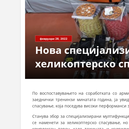
февруари 28, 2022
Нова специјализ
хеликоптерско с
По воспоставувањето на соработката со арм
заеднички тренинзи минатата година, ја уви
спасување, која поседува високи перформанси 
Станува збор за специјализирани мултифункци
се наменети за хеликоптерско спасување, но
комплексен терен, каде тежината и издржл