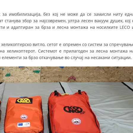
ЗНАЧЕЊЕ НА СЛУЖБАТА ЗА БАРАЊЕ
 за имобилизација, без кој не може да се замисли ниту едн
т станува збор за најсовремен, ултра лесен вакуум душек, кој 
ФОРМУЛАРИ ЗА БАРАЊА
нти и адаптиран за брза и лесна монтажа на носилките LECO 
ЗДРАВСТВЕНО ПРЕВЕНТИВНА ДЕЈНОСТ
 хеликоптерско витло, сетот е опремен со систем за спречувањ
ПРВА ПОМОШ
на хеликоптерот. Системот е прилагоден за лесна монтажа н
КРВОДАРИТЕЛСТВО
и елементи за брзо откачување во случај на несакани ситуации.
ИНФОРМАЦИИ ЗА БОЛЕСТИ
МЕНАЏМЕНТ НА ВОЛОНТЕРИ
ЗА НАС
ДЕЈСТВУВАЊЕ