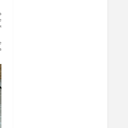
а
е
и
е
а