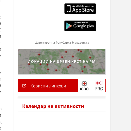
е
а
,
а
е
Црвен крст на Република Македонија
а
и
ЛОКАЦИИ НА ЦРВЕН КРСТ НА РМ
и
а
а
Корисни линкови
и
Календар на активности
о
а
д
а