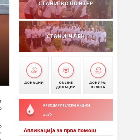
СТАНИ ВОЛОНТЕР
СТАНИ ЧЛЕН
ДОНАЦИИ
ONLINE
ДОНИРАЈ
ДОНАЦИИ
ОБЛЕКА
е
КРВОДАРИТЕЛСКИ АКЦИИ
о
2026
о
Апликација за прва помош
и
и