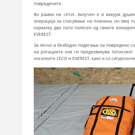
повредените.
Во рамки на сетот, вклучен е и вакуум душек
операција за спасување на планина, но овој па
најмалку два пати полесен од своите конкуре
EVEREST.
За лесно и безбедно подигање на повредени со
на ротациите кои ги предизвикува потисокот 
носилките LECO и EVEREST, како и со сигурносн