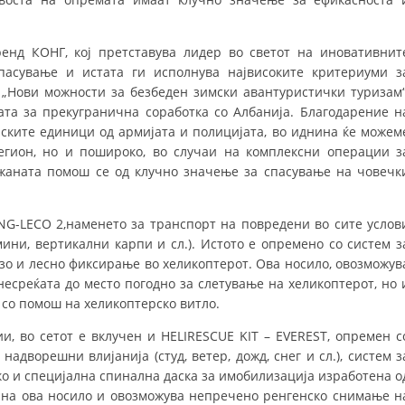
ДИСЕМИНАЦИЈА
енд КОНГ, кој претставува лидер во светот на иновативнит
MЕЃУНАРОДНО ХУМАНИТАРНО ПРАВО
пасување и истата ги исполнува највисоките критериуми з
 „Нови можности за безбеден зимски авантуристички туризам“
ПРОМОЦИЈА НА ХУМАНИ ВРЕДНОСТИ
та за прекугранична соработка со Албанија. Благодарение н
УПОТРЕБА И ЗАШТИТА НА АМБЛЕМОТ
рските единици од армијата и полицијата, во иднина ќе можем
егион, но и пошироко, во случаи на комплексни операции з
СОЦИЈАЛНО ХУМАНИТАРНА ДЕЈНОСТ
ажаната помош се од клучно значење за спасување на човечк
КАКО ДА ДОНИРАТЕ
NG-LECO 2,наменето за транспорт на повредени во сите услов
ПОДГОТВЕНОСТ И ДЕЈСТВО ПРИ КАТАСТРОФИ
ини, вертикални карпи и сл.). Истото е опремено со систем з
рзо и лесно фиксирање во хеликоптерот. Ова носило, овозможув
ТИМОВИ НА ООЦК ОХРИД
несреќата до место погодно за слетување на хеликоптерот, но 
ПРОЕКТИ – ПОДГОТВЕНОСТ И ДЕЈСТВУВАЊЕ ПРИ КАТАСТРОФИ
со помош на хеликоптерско витло.
ОДНОСИ СО ЈАВНОСТ
и, во сетот е вклучен и HELIRESCUE KIT – EVEREST, опремен с
надворешни влијанија (студ, ветер, дожд, снег и сл.), систем з
ИСТРАЖУВАЊЕ НА ЈАВНО МИСЛЕЊЕ
ко и специјална спинална даска за имобилизација изработена о
 на ова носило и овозможува непречено ренгенско снимање н
МЕЃУНАРОДНА СОРАБОТКА