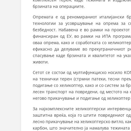
брзината на операциите.
Опремата е од реномираниот италијански бр
технологии за усовршување на опрема за с
безбедност. Набавена е во рамки на проектот
финансиран од ЕУ, во рамки на ИПА програма
оваа опрема, како и соработката со хеликопте
ефикасно да делуваме во прекуграничниот р
спасување каде брзината и квалитетот на ук
животи.
Сетот се состои од мултифункциско носило KO
на технички терен (стрмни патеки, тесни прем
подигање со хеликоптер, како и со систем за б
лесен транспорт на повредени, од местото на 
негово прикачување и подигање од хеликоптер 
За најкомплексните хеликоптерски интервенци
заштитна вреќа, која го штити повредениот од 
лесно прикачување на хеликоптерско витло, ка
карбон, што значително ја намалува тежината