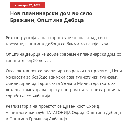
СТРУКТУРА НА ОРГАНИЗАЦИЈАТА
ноември 27, 2021
Нов планинарски дом во село
КОНТАКТ ИНФОРМАЦИИ
Брежани, Општина Дебрца
ЧЛЕНСТВО ВО ПРОФЕСИОНАЛНИ ТЕЛА
Реконструкцијата на старата училишна зграда во с.
Брежани, Општина Дебрца се ближи кон својот крај.
ЗАКОН ЗА ЦКРМ
Општина Дебрца ќе добие современ планинарски дом, со
СТАТУТ НА ЦКРМ
капацитет од 20 легла.
Оваа активност се реализира во рамки на проектот „Нови
можности за безбеден зимски авантуристички туризам“,
финансиран од Европската Унија и Министерството за
локална самоуправа, преку програмата за прекугранична
ОРГАНИЗАЦИЈА И РАЗВОЈ
соработка со Албанија.
РАКОВОДЕН ОДБОР
Реализатори на проектот се Црвен крст Охрид,
Алпинистички клуб ПАТАГОНИЈА Охрид, Општина Дебрца
СОБРАНИЕ
и Општина Грамш од Албанија.
СТРУКТУРА И ОРГАНИЗАЦИОНА ПОСТАВЕНОСТ