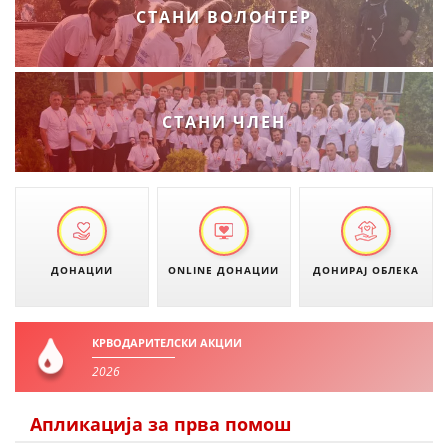
СТАНИ ВОЛОНТЕР
ЗНАЧЕЊЕ НА СЛУЖБАТА ЗА БАРАЊЕ
ФОРМУЛАРИ ЗА БАРАЊА
ЗДРАВСТВЕНО ПРЕВЕНТИВНА ДЕЈНОСТ
СТАНИ ЧЛЕН
ПРВА ПОМОШ
КРВОДАРИТЕЛСТВО
ИНФОРМАЦИИ ЗА БОЛЕСТИ
МЕНАЏМЕНТ НА ВОЛОНТЕРИ
ДОНАЦИИ
ONLINE ДОНАЦИИ
ДОНИРАЈ ОБЛЕКА
КРВОДАРИТЕЛСКИ АКЦИИ
ЗА НАС
2026
ДЕЈСТВУВАЊЕ
Апликација за прва помош