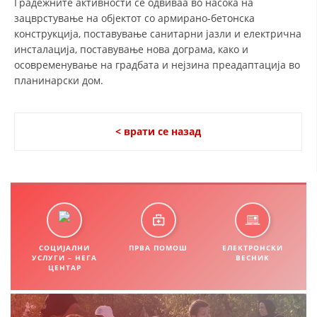
Градежните активности се одвиваа во насока на
зацврстување на објектот со армирано-бетонска
ДИСЕМИНАЦИЈА
конструкција, поставување санитарни јазли и електрична
MЕЃУНАРОДНО ХУМАНИТАРНО ПРАВО
инсталација, поставување нова дограма, како и
осовременување на градбата и нејзина преадаптација во
ПРОМОЦИЈА НА ХУМАНИ ВРЕДНОСТИ
планинарски дом.
УПОТРЕБА И ЗАШТИТА НА АМБЛЕМОТ
СОЦИЈАЛНО ХУМАНИТАРНА ДЕЈНОСТ
< врати се назад
КАКО ДА ДОНИРАТЕ
ПОДГОТВЕНОСТ И ДЕЈСТВО ПРИ КАТАСТРОФИ
ТИМОВИ НА ООЦК ОХРИД
ПРОЕКТИ – ПОДГОТВЕНОСТ И ДЕЈСТВУВАЊЕ ПРИ КАТАСТРОФИ
СОЦИЈАЛНИ
ПРВА ПОМОШ
ЕЛЕКТРОНСКИ
УСЛУГИ – НЕГА
ВЕСНИК
ОДНОСИ СО ЈАВНОСТ
ЦЕНТАР
ИСТРАЖУВАЊЕ НА ЈАВНО МИСЛЕЊЕ
МЕЃУНАРОДНА СОРАБОТКА