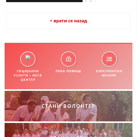
СТРУКТУРА НА ОРГАНИЗАЦИЈАТА
КОНТАКТ ИНФОРМАЦИИ
< врати се назад
ЧЛЕНСТВО ВО ПРОФЕСИОНАЛНИ ТЕЛА
ЗАКОН ЗА ЦКРМ
СТАТУТ НА ЦКРМ
СОЦИЈАЛНИ
ПРВА ПОМОШ
ЕЛЕКТРОНСКИ
УСЛУГИ – НЕГА
ВЕСНИК
ЦЕНТАР
ОРГАНИЗАЦИЈА И РАЗВОЈ
СТАНИ ВОЛОНТЕР
РАКОВОДЕН ОДБОР
СОБРАНИЕ
СТРУКТУРА И ОРГАНИЗАЦИОНА ПОСТАВЕНОСТ