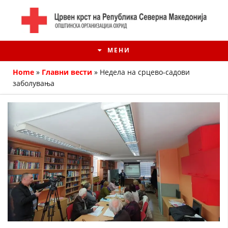
МЕНИ
Home
»
Главни вести
»
Недела на срцево-садови
заболувања
ИСТОРИЈАТ НА ЦКРМ
ИСТОРИЈАТ НА ДВИЖЕЊЕТО