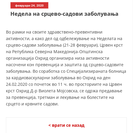
СТРУКТУРА НА ОРГАНИЗАЦИЈАТА
февруари 24, 2020
Недела на срцево-садови заболувања
КОНТАКТ ИНФОРМАЦИИ
ЧЛЕНСТВО ВО ПРОФЕСИОНАЛНИ ТЕЛА
Во рамки на своите здравствено-превентивни
активности, а како дел од одбележување на Неделата на
срцево-садови заболувања (21-28 февруари), Црвен крст
ЗАКОН ЗА ЦКРМ
на Република Северна Македонија-Општинска
организација Охрид организира низа активности
СТАТУТ НА ЦКРМ
насочени кон превенција и заштита од срцево-садовите
заболувања. Во соработка со Специјализираната болница
за кардиоваскуларни заболувања во Охрид на ден
24.02.2020 со почеток во 11 ч. во просториите на Црвен
крст Охрид Д-р Виолета Мојсовска, се одржа предавање
за превенција, третман и лекување на болестите на
ОРГАНИЗАЦИЈА И РАЗВОЈ
срцето и крвните садови.
РАКОВОДЕН ОДБОР
СОБРАНИЕ
< врати се назад
СТРУКТУРА И ОРГАНИЗАЦИОНА ПОСТАВЕНОСТ