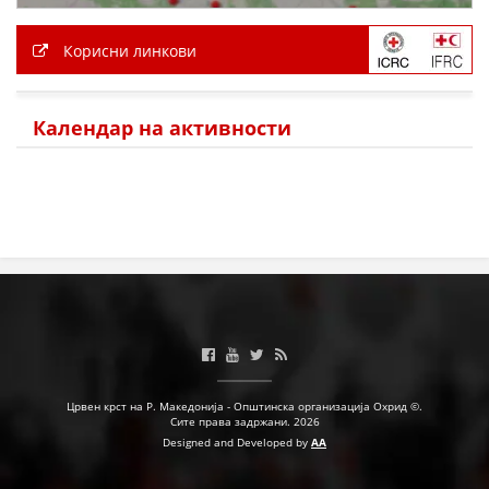
Корисни линкови
ПРИРАЧНИЦИ
СТРАТЕГИИ
Календар на активности
ЕДУКАТИВНО ИНФОРМАТИВНИ МАТЕРИЈАЛИ
БРОШУРИ
ПОСТЕРИ
ПРЕЗЕНТАЦИИ
Црвен крст на Р. Македонија - Општинска организација Охрид ©.
Сите права задржани. 2026
Designed and Developed by
AA