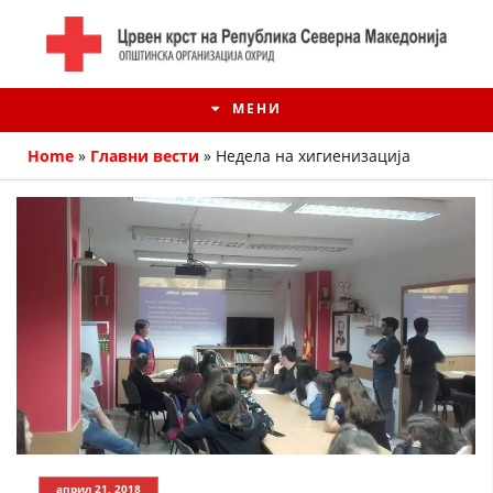
МЕНИ
Home
»
Главни вести
»
Недела на хигиенизација
ИСТОРИЈАТ НА ЦКРМ
ИСТОРИЈАТ НА ДВИЖЕЊЕТО
април 21, 2018