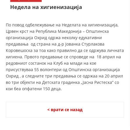
СТРУКТУРА НА ОРГАНИЗАЦИЈАТА
Недела на хигиенизација
КОНТАКТ ИНФОРМАЦИИ
ЧЛЕНСТВО ВО ПРОФЕСИОНАЛНИ ТЕЛА
По повод одбележување на Неделата на хигиенизација,
Црвен крст на Република Македонија – Општинска
организација Охрид одржа неколку едукативни
предавања од страна на д-р Јованка Стурлакова
ЗАКОН ЗА ЦКРМ
Коровешоска за тоа како правилно да се одржува личната
хигиена. Првото предавање се спроведе на 18 април на
СТАТУТ НА ЦКРМ
редовниот состанок на Клуб на млади на кое
присуствуваа 55 волонтери од Општинска организација
Охрид , а следните три предавања се одржаа на 20 април
во три oбјекти на Детската градинка „Јасна Ристеска“ со
кои беа опфатени 150 деца.
ОРГАНИЗАЦИЈА И РАЗВОЈ
РАКОВОДЕН ОДБОР
< врати се назад
СОБРАНИЕ
СТРУКТУРА И ОРГАНИЗАЦИОНА ПОСТАВЕНОСТ