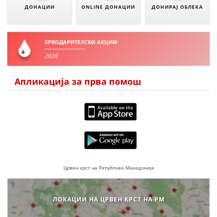
ДОНАЦИИ
ONLINE ДОНАЦИИ
ДОНИРАЈ ОБЛЕКА
ЗНАЧЕЊЕ НА СЛУЖБАТА ЗА БАРАЊЕ
ФОРМУЛАРИ ЗА БАРАЊА
КРВОДАРИТЕЛСКИ АКЦИИ
ЗДРАВСТВЕНО ПРЕВЕНТИВНА ДЕЈНОСТ
2026
ПРВА ПОМОШ
Апликација за прва помош
КРВОДАРИТЕЛСТВО
ИНФОРМАЦИИ ЗА БОЛЕСТИ
МЕНАЏМЕНТ НА ВОЛОНТЕРИ
ЗА НАС
Црвен крст на Република Македонија
ДЕЈСТВУВАЊЕ
ЛОКАЦИИ НА ЦРВЕН КРСТ НА РМ