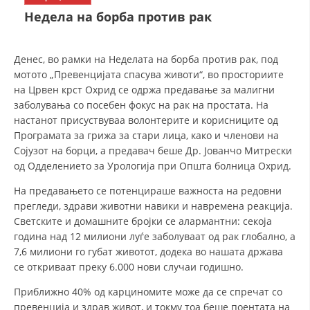
СТРУКТУРА НА ОРГАНИЗАЦИЈАТА
Недела на борба против рак
КОНТАКТ ИНФОРМАЦИИ
ЧЛЕНСТВО ВО ПРОФЕСИОНАЛНИ ТЕЛА
Денес, во рамки на Неделата на борба против рак, под
мотото „Превенцијата спасува животи“, во просториите
на Црвен крст Охрид се одржа предавање за малигни
заболувања со посебен фокус на рак на простата. На
ЗАКОН ЗА ЦКРМ
настанот присуствуваа волонтерите и корисниците од
Програмата за грижа за стари лица, како и членови на
СТАТУТ НА ЦКРМ
Сојузот на борци, а предавач беше Др. Јованчо Митрески
од Одделението за Урологија при Општа болница Охрид.
На предавањето се потенцираше важноста на редовни
прегледи, здрави животни навики и навремена реакција.
Светските и домашните бројки се алармантни: секоја
ОРГАНИЗАЦИЈА И РАЗВОЈ
година над 12 милиони луѓе заболуваат од рак глобално, а
7,6 милиони го губат животот, додека во нашата држава
РАКОВОДЕН ОДБОР
се откриваат преку 6.000 нови случаи годишно.
СОБРАНИЕ
Приближно 40% од карциномите може да се спречат со
СТРУКТУРА И ОРГАНИЗАЦИОНА ПОСТАВЕНОСТ
превенција и здрав живот, и токму тоа беше поентата на