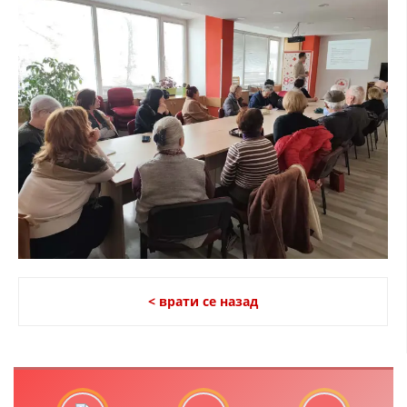
ЗНАЧЕЊЕ НА СЛУЖБАТА ЗА БАРАЊЕ
ФОРМУЛАРИ ЗА БАРАЊА
ЗДРАВСТВЕНО ПРЕВЕНТИВНА ДЕЈНОСТ
ПРВА ПОМОШ
КРВОДАРИТЕЛСТВО
ИНФОРМАЦИИ ЗА БОЛЕСТИ
МЕНАЏМЕНТ НА ВОЛОНТЕРИ
< врати се назад
ЗА НАС
ДЕЈСТВУВАЊЕ