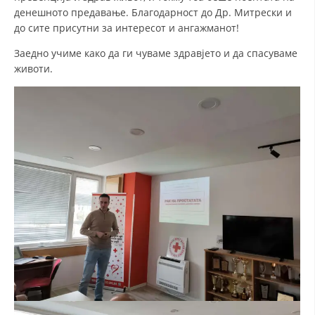
денешното предавање. Благодарност до Др. Митрески и
ДИСЕМИНАЦИЈА
до сите присутни за интересот и ангажманот!
MЕЃУНАРОДНО ХУМАНИТАРНО ПРАВО
Заедно учиме како да ги чуваме здравјето и да спасуваме
животи.
ПРОМОЦИЈА НА ХУМАНИ ВРЕДНОСТИ
УПОТРЕБА И ЗАШТИТА НА АМБЛЕМОТ
СОЦИЈАЛНО ХУМАНИТАРНА ДЕЈНОСТ
КАКО ДА ДОНИРАТЕ
ПОДГОТВЕНОСТ И ДЕЈСТВО ПРИ КАТАСТРОФИ
ТИМОВИ НА ООЦК ОХРИД
ПРОЕКТИ – ПОДГОТВЕНОСТ И ДЕЈСТВУВАЊЕ ПРИ КАТАСТРОФИ
ОДНОСИ СО ЈАВНОСТ
ИСТРАЖУВАЊЕ НА ЈАВНО МИСЛЕЊЕ
МЕЃУНАРОДНА СОРАБОТКА