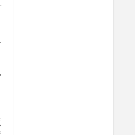
—
о
ю
,
,
м
а