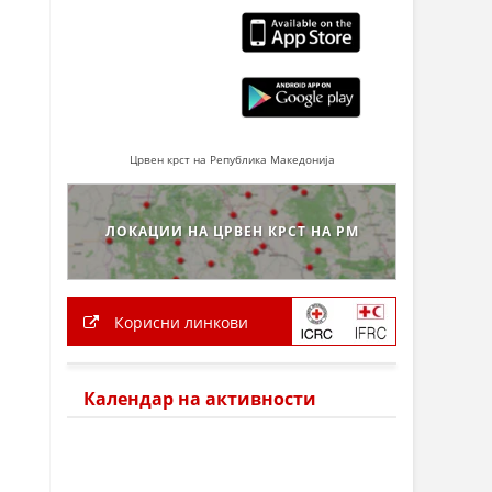
Црвен крст на Република Македонија
ЛОКАЦИИ НА ЦРВЕН КРСТ НА РМ
Корисни линкови
Календар на активности