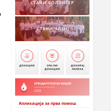
СТАНИ ВОЛОНТЕР
ь
СТАНИ ЧЛЕН
ДОНАЦИИ
ONLINE
ДОНИРАЈ
ДОНАЦИИ
ОБЛЕКА
КРВОДАРИТЕЛСКИ АКЦИИ
2026
Апликација за прва помош