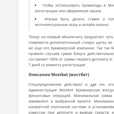
Чтобы использовать промокоды в Mos
регистрации или оформления заказа.
Игроки быть делать ставки а пот
интеллектуальные игры в онлайн-казино.
“Бонус на первый обналичить предлагает чуть
появляется дополнительный стимул, шутка ли 
же еще ото букмекерской компании. Так так б
правило случаев сумма бонуса действительно 
составляет 100% от суммы первого депозита от
7 дней со момента регистрации.
Описание Mostbet (мостбет)
Спецпредложения действуют и ддя тех, кто
Администрация Mostbet Букмекерская всегд
финансовых операций. Минимальная сумма д
эквивалент в выбранной валюте. Минималь
конкретной платежной системы и устанавлива
комиссии при депозите и выводе средств, 