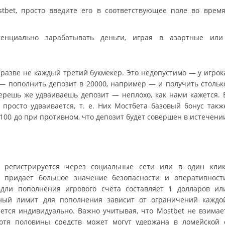
tbet, просто введите его в соответствующее поле во врем
енциально зарабатывать деньги, играя в азартные или
 разве не каждый третий букмекер. Это недопустимо — у игрок
— пополнить депозит в 20000, например — и получить стольк
ерешь же удваиваешь депозит — неплохо, как нами кажется. 
просто удваивается, т. е. Них Мостбета базовый бонус такж
 100 до при противном, что депозит будет совершен в истечени
 регистрируется через социальные сети или в один клик
а придает большое значение безопасности и оперативност
ли пополнения игрового счета составляет 1 долларов ил
ный лимит для пополнения зависит от ограничений каждо
ется индивидуально. Важно учитывая, что Mostbet не взимае
хотя половины средств может могут удержана в ломейской 