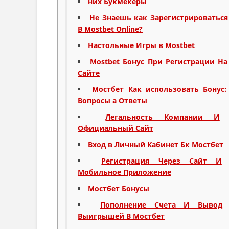
них Букмекеры
Не Знаешь как Зарегистрироваться
В Mostbet Online?
Настольные Игры в Mostbet
Mostbet Бонус При Регистрации На
Сайте
Мостбет Как использовать Бонус:
Вопросы а Ответы
Легальность Компании И
Официальный Сайт
Вход в Личный Кабинет Бк Мостбет
Регистрация Через Сайт И
Мобильное Приложение
Мостбет Бонусы
Пополнение Счета И Вывод
Выигрышей В Мостбет