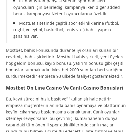
İlk bonus kampanyası sitenin spor bahisleri
oyuncuları için belirlediği kampanya iken diğer added
bonus kampanyası Netent oyuncularına özeldir.
MostBet sitesinde çeşitli spor etkinliklerine (futbol,
rugbi, voleybol, basketbol, tenis vb. ) bahis yapma
şansınız var.
Mostbet, bahis konusunda durante iyi oranları sunan bir
çevrimiçi bahis şirketidir. Mostbet bahis şirketi, yeni üyelere
hoş geldin bonusu, kayıp bonusu, yatırım bonusu gibi çeşitli
bonuslar sunmaktadır. Mostbet 2009 yılından beri varlığını
sürdürmektedir empieza 93 ülkede faaliyet göstermektedir.
Mostbet On Line Casino Ve Canlı Casino Bonuslari
Bu, kayıt sürecini hızlı, basit ve” “kullanışlı hale getirir
empieza müşterilerin anında bahis oynamaya ve platformun
keyfini çıkarmaya başlamasına olanak tanır. Canlı oyunları
izlemeyi seviyorsanız, bu çevrimiçi kumarhanenin dünya
çapındaki tüm önemli spor etkinliklerinde canlı maçlar
sunduğunu bilmek sizi mutlu edecektir. Site, futbol ve tenis