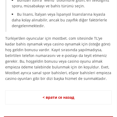
Bundan sonra “Menü” bölümüne gidin, en sevdiğiniz
sporu, müsabakayı ve bahis türünü seçin.
Bu lisans, İtalyan veya İspanyol lisanslarına kıyasla
daha kolay alınabilir, ancak bu zayıflık diğer faktörlerle
dengelenmektedir.
Türkiye’den oyuncular için mostbet. com sitesinde TL’ye
kadar bahis oynamak veya casino oynamak için (isteğe göre)
hoş geldin bonusu vardır. Kayıt sırasında yapılmadıysa,
belirtilen telefon numarasını ve e-postayı da teyit etmeniz
gerekir. Bu, hoşgeldin bonusu veya casino oyunu almak
empieza ödeme talebinde bulunmak için ön koşuldur. Evet,
Mostbet ayrıca sanal spor bahisleri, eSpor bahisleri empieza
casino oyunları gibi bir dizi başka hizmet de sunmaktadır.
< врати се назад