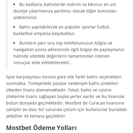
Bu kodlarla, bahislerde indirim ve kârınızı en üst
düzeye çıkarmanıza yardımcı olacak diğer bonusları
alabilirsiniz.
Bahis yapılabilecek en popüler sporlar futbol, ​​
basketbol empieza beyzboldur.
Bunların yanı sıra cep telefonunuzun bilgisi ve
navigation posta adresinizle ilgili bilgiyi de paylaşmanız
halinde sitedeki değerlerin tamamından istenen
sonuçlar elde edilebilecektir.
Spor karşılaşması türüne göre site farklı bahis seçenekleri
sunmakta. Türkiye’deki yasalar nedeniyle bahis şirketleri
ülkeden lisans alamamaktadır. Fakat, bahis ve casino
sitelerine lisans sağlayan başka yerler vardır ve bu lisanslar
bütün dünyada geçmektedir. Mostbet de Curacao lisansına
sahiptir ve olası bir sorunda çözüm için kullanıcılar buradaki
yetkililer ile temasa geçilebilir.
Mostbet Ödeme Yolları