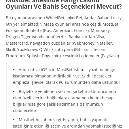
Mostbet Sitesinde Hangi Casino
Oyunları Ve Bahis Seçenekleri Mevcut?
Bu oyunlar arasında WheelBet, JokerBet, Andar Bahar, Lucky
6th yer almaktadır. Masa oyunları arasında çeşitli MostBet
European Roulette (Rus, Amerikan, Fransız), Monopoly,
Dragon Tiger woods popülerdir. Banka kartları Visa,
Mastercard, navigation cüzdanlar (WebMoney, Neteller,
Skrill, YooMoney, QIWI), kripto para (Bitcoin, Litecoin,
Ethereum, Splash, Dogecoin), çevrimiçi ödemeler (PayKasa).
Android ve iOS için MostBet istemci yazılımı bölge
kısıtlaması olmadan indirilebilir ve 32 dili destekler
empieza işlevsel olarak PC sürümünden daha üstündür.
Böylelikle yenilenen verileri şirketin aktif durumda
olan özelliklerine bağlı olarak tamamen kendi hesap
bilgilerinize göre şekillendirmeniz de mümkün
olabilecektir.
Mostbet hesabınıza giriş yapın, bahis yapmak
istediğiniz etkinliği seçin ve ardından yapmak istediğiniz