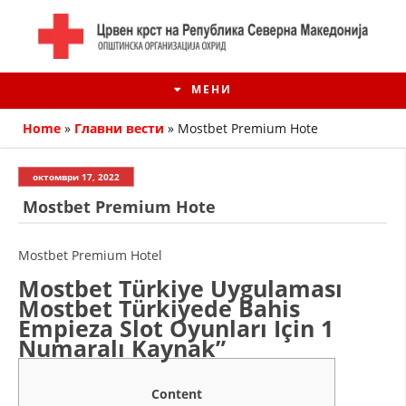
МЕНИ
Home
»
Главни вести
»
Mostbet Premium Hote
октомври 17, 2022
Mostbet Premium Hote
Mostbet Premium Hotel
Mostbet Türkiye Uygulaması
Mostbet Türkiyede Bahis
Empieza Slot Oyunları Için 1
Numaralı Kaynak”
ИСТОРИЈАТ НА ЦКРМ
ИСТОРИЈАТ НА ДВИЖЕЊЕТО
Content