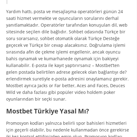
Yardım hattı, posta ve mesajlaşma operatörleri günün 24
saati hizmet vermekte ve oyuncuların sorularını derhal
yanıtlamaktadır. Operatörler tarafından konuşulan dil, web
sitesinde seçilen dile bağlıdır. Sohbet odasında Türkçe bir
soru sorarsanız, sohbet otomatik olarak Türkçe Desteğe
geçecek ve Türkçe bir cevap alacaksınız. Doğrulama işlemi
sırasında afin de çekme işlemi engellenir, ancak oyuncu
bahis oynamak ve kumarhanede oynamak için bakiyeyi
kullanabilir. E-posta ile kayıt yaptırırsanız – Mostbet’ten
gelen postada belirtilen adrese gelecek olan bağlantıyı de?
erlendirmek suretiyle e-posta adresini onaylamanız gerekir.
Mostbet ayrıca Jacks or Far better, Aces and Faces, Deuces
Wild ve daha fazlası gibi popüler video holdem poker
oyunlarından bir seçki sunar.
Mostbet Türkiye Yasal Mı?
Promosyon kodları yalnızca belirli spor bahisleri hizmetleri
için geçerli olabilir, bu nedenle kullanmadan önce gerekirse
iki kez kontrol ettiğinizden emin olun. Promosyon kodları,