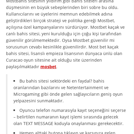
Mostbahis sitesinin yıldırım gibi bahis siteleri arasına
düşmesinin en büyük sebeplerinden biri sobre bu oldu.
Kullanıcılarını ve üyelerini memnun edebilmek adına
geliştirdikleri birçok strateji ve politika gereği Mostbet,
açılışına özel kampanyalarını sürdürüyor. Mostbet kaçak ve
canlı bahis sitesi, yeni kurulduğu için çoğu kişi tarafından
güvenilir görülmemektedir. Oysa Mostbet güvenilir mi
sorusunun cevabı kesinlikle güvenilirdir. Most bet kaçak
bahis sitesi, lisanslı empieza lisansının dünyaca ünlü olan
Curacao oyun sitesine ait olduğu site üzerinden
paylaşılmaktadır
mosbet
.
Bu bahis sitesi sektördeki en faydal? bahis
oranlarından bazılarını ve Netentertainment ve
Microgaming gibi önde gelen sağlayıcıların geniş oyun
yelpazesini sunmaktadır.
Oyuncu telefon numarasıyla kayıt seçeneğini seçerse
– belirtilen numaranın kayıt işlemi sırasında gelecek
olan TEXT MESSAGE koduyla onaylanması gerekecektir.
Hemen alttaki butona tıklayın ve karşınıza gelen