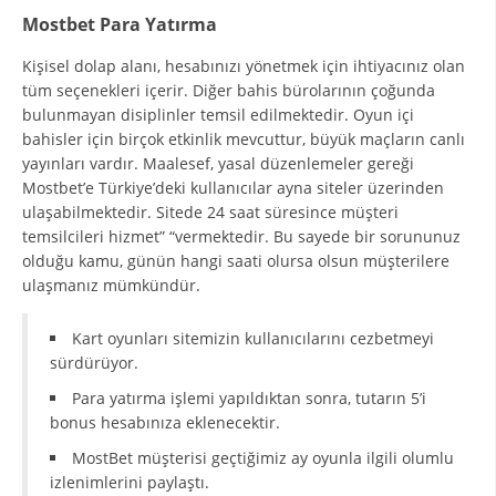
Mostbet Para Yatırma
Kişisel dolap alanı, hesabınızı yönetmek için ihtiyacınız olan
tüm seçenekleri içerir. Diğer bahis bürolarının çoğunda
bulunmayan disiplinler temsil edilmektedir. Oyun içi
bahisler için birçok etkinlik mevcuttur, büyük maçların canlı
yayınları vardır. Maalesef, yasal düzenlemeler gereği
Mostbet’e Türkiye’deki kullanıcılar ayna siteler üzerinden
ulaşabilmektedir. Sitede 24 saat süresince müşteri
temsilcileri hizmet” “vermektedir. Bu sayede bir sorununuz
olduğu kamu, günün hangi saati olursa olsun müşterilere
ulaşmanız mümkündür.
Kart oyunları sitemizin kullanıcılarını cezbetmeyi
sürdürüyor.
Para yatırma işlemi yapıldıktan sonra, tutarın 5’i
bonus hesabınıza eklenecektir.
MostBet müşterisi geçtiğimiz ay oyunla ilgili olumlu
izlenimlerini paylaştı.