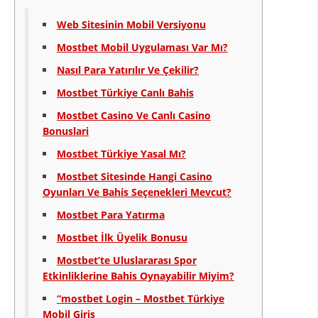
СТРУКТУРА НА ОРГАНИЗАЦИЈАТА
Web Sitesinin Mobil Versiyonu
КОНТАКТ ИНФОРМАЦИИ
Mostbet Mobil Uygulaması Var Mı?
ЧЛЕНСТВО ВО ПРОФЕСИОНАЛНИ ТЕЛА
Nasıl Para Yatırılır Ve Çekilir?
Mostbet Türkiye Canlı Bahis
Mostbet Casino Ve Canlı Casino
ЗАКОН ЗА ЦКРМ
Bonuslari
СТАТУТ НА ЦКРМ
Mostbet Türkiye Yasal Mı?
Mostbet Sitesinde Hangi Casino
Oyunları Ve Bahis Seçenekleri Mevcut?
Mostbet Para Yatırma
ОРГАНИЗАЦИЈА И РАЗВОЈ
Mostbet İlk Üyelik Bonusu
Mostbet’te Uluslararası Spor
РАКОВОДЕН ОДБОР
Etkinliklerine Bahis Oynayabilir Miyim?
СОБРАНИЕ
“mostbet Login – Mostbet Türkiye
СТРУКТУРА И ОРГАНИЗАЦИОНА ПОСТАВЕНОСТ
Mobil Giriş