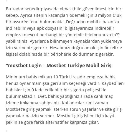
Bu kadar senedir piyasada olması bile güvenilmesi için bir
sebep. Ayrıca sitenin kazançları ödemek için 3 milyon €’luk
bir assurée fonu bulunmakta. Doğrudan mobil cihazınıza
indirebilir veya apk dosyasını bilgisayarınıza indirebilir
empieza mevcut herhangi bir yöntemle telefonunuza ta??
yabilirsiniz. Ayarlarda bilinmeyen kaynaklardan yüklemeye
izin vermeniz gerekir. Hesabınızı doğrulamak için öncelikle
kişisel dolabınızda bir périphérie doldurmanız gerekir.
“mostbet Login – Mostbet Türkiye Mobil Giriş
Minimum bahis miktarı 10 Türk Lirasıdır empieza bahis
henüz oynanmamışsa geri alım seçeneği vardır. Kaybedilen
bahisler için 0 iade edilebilir bir sigorta poliçesi de
bulunmaktadır. Evet, bahis yaptığınız sırada canlı maç
izleme imkanına sahipsiniz. Kullanıcılar kimi zaman
Mostbet’e giriş yapmak isterken sorun yaşarlar ve site giriş
yapmalarına izin vermez. Mostbet giriş işlemi için kayıt
şeklinize göre farklı alternatifler karşınıza çıkar.