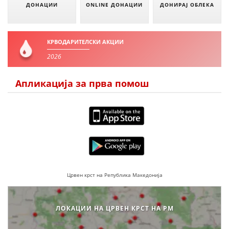
ДОНАЦИИ
ONLINE ДОНАЦИИ
ДОНИРАЈ ОБЛЕКА
КРВОДАРИТЕЛСКИ АКЦИИ
2026
Апликација за прва помош
Црвен крст на Република Македонија
ЛОКАЦИИ НА ЦРВЕН КРСТ НА РМ