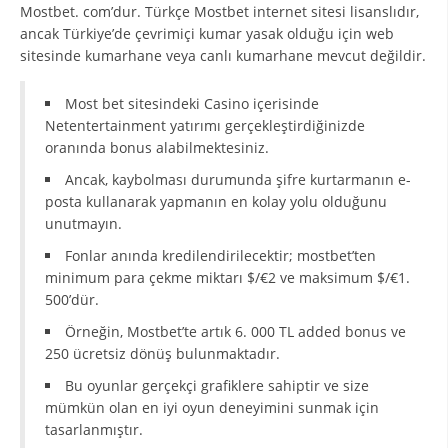
Mostbet. com’dur. Türkçe Mostbet internet sitesi lisanslıdır,
ancak Türkiye’de çevrimiçi kumar yasak olduğu için web
sitesinde kumarhane veya canlı kumarhane mevcut değildir.
Most bet sitesindeki Casino içerisinde
Netentertainment yatırımı gerçekleştirdiğinizde
oranında bonus alabilmektesiniz.
Ancak, kaybolması durumunda şifre kurtarmanın e-
posta kullanarak yapmanın en kolay yolu olduğunu
unutmayın.
Fonlar anında kredilendirilecektir; mostbet’ten
minimum para çekme miktarı $/€2 ve maksimum $/€1.
500’dür.
Örneğin, Mostbet’te artık 6. 000 TL added bonus ve
250 ücretsiz dönüş bulunmaktadır.
Bu oyunlar gerçekçi grafiklere sahiptir ve size
mümkün olan en iyi oyun deneyimini sunmak için
tasarlanmıştır.