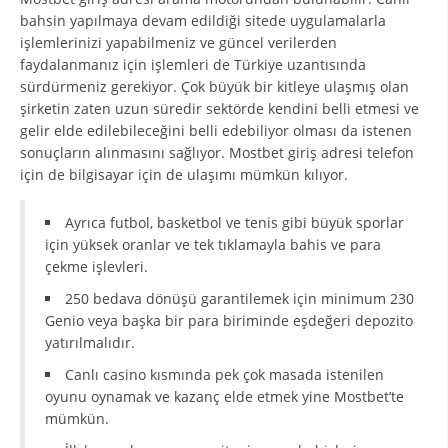
bahsin yapılmaya devam edildiği sitede uygulamalarla
işlemlerinizi yapabilmeniz ve güncel verilerden
faydalanmanız için işlemleri de Türkiye uzantısında
sürdürmeniz gerekiyor. Çok büyük bir kitleye ulaşmış olan
şirketin zaten uzun süredir sektörde kendini belli etmesi ve
gelir elde edilebileceğini belli edebiliyor olması da istenen
sonuçların alınmasını sağlıyor. Mostbet giriş adresi telefon
için de bilgisayar için de ulaşımı mümkün kılıyor.
Ayrıca futbol, basketbol ve tenis gibi büyük sporlar
için yüksek oranlar ve tek tıklamayla bahis ve para
çekme işlevleri.
250 bedava dönüşü garantilemek için minimum 230
Genio veya başka bir para biriminde eşdeğeri depozito
yatırılmalıdır.
Canlı casino kısmında pek çok masada istenilen
oyunu oynamak ve kazanç elde etmek yine Mostbet’te
mümkün.