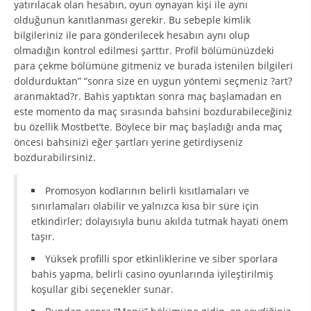
yatırılacak olan hesabın, oyun oynayan kişi ile aynı
olduğunun kanıtlanması gerekir. Bu sebeple kimlik
bilgileriniz ile para gönderilecek hesabın aynı olup
olmadığın kontrol edilmesi şarttır. Profil bölümünüzdeki
para çekme bölümüne gitmeniz ve burada istenilen bilgileri
doldurduktan” “sonra size en uygun yöntemi seçmeniz ?art?
aranmaktad?r. Bahis yaptıktan sonra maç başlamadan en
este momento da maç sırasında bahsini bozdurabileceğiniz
bu özellik Mostbet’te. Böylece bir maç başladığı anda maç
öncesi bahsinizi eğer şartları yerine getirdiyseniz
bozdurabilirsiniz.
Promosyon kodlarının belirli kısıtlamaları ve
sınırlamaları olabilir ve yalnızca kısa bir süre için
etkindirler; dolayısıyla bunu akılda tutmak hayati önem
taşır.
Yüksek profilli spor etkinliklerine ve siber sporlara
bahis yapma, belirli casino oyunlarında iyileştirilmiş
koşullar gibi seçenekler sunar.