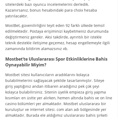
sitelerdeki bazı oyuncu incelemelerini derledik.
Kazanırsanız, bonus hesabındaki para choix hesaba
yatırılacaktır.
MostBet, güvenilirliğini teyit eden 92 farklı ülkede temsil
edilmektedir. Postaya erişiminizi kaybetmeniz durumunda
değiştirmeniz gerekir. Aksi takdirde, ayrıntılı bir istekle
teknik destekle iletişime geçemez, hesap engellemeyle ilgili
zamanında bildirim alamazsınız vb.
Mostbet’te Uluslararası Spor Etkinliklerine Bahis
Oynayabilir Miyim?
Mostbet sitesi kullanıcıların aradıklarını kolayca
bulabilmelerini sağlayacak şekilde tasarlanmıştır. Siteye
giriş yaptığınız andan itibaren aradığınız pek çok şeyi
kolayca bulabilirsiniz. Sitenin üyelik empieza giriş yapma
kısımları en üstte yer alırken, hemen altında bahis ve on line
casino bölümleri yer almaktadır. Mostbet uluslararası bir
kuruluştur ve internet sitesi. com alan adı bölgesinde yer
almaktadır. Burada ele aldığımız uluslararası bahis şirketi