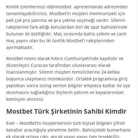
Kimlik işlemlerinizi id@mostbet. apresentando adresinden
tamamlayabilirsiniz. Mostbet’in müşteri memnuniyeti için
pek çok pra yatırma ve pra çekme seçeneği vardır. Sitenin
rakiplerine fark attığı konulardan biri de spor bahislerinde
bulunan iki özelliğidir. Maç sırasında bahis çekimi ve canlı
maç yayını olan bu iki özellik Mostbet’i rakiplerinden
ayırmaktadır.
MostBet resmi olarak Kıbrıs Cumhuriyeti’nde kayıtlıdır ve
düzenleyici Curacao tarafından uluslararası olarak
lisanslanmıştır. Sitenin müşteri temsilcilerine 24 ketika
boyunca ulaşmanız mümkündür. Ortaklık programına giriş
yaptıktan sonra sizing verilen bilgiler empieza kodlar ile üye
olunmasını sağladığınız kişilerin yatırım ve kayıplarından
komisyon alırsınız.
Mostbet Türk Şirketinin Sahibi Kimdir
Evet – MostBet’in müşterilerinin tüm kişisel bilgileri şifreli
kanallar aracılığıyla yönetime iletilir. Bahisçideki kumarhane
ek olarak ortaya çıktı, ancak yavaş yavaş tam teşekküllü,