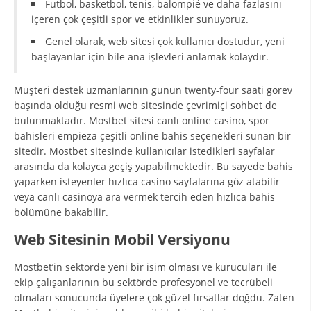
Futbol, basketbol, tenis, balompié ve daha fazlasını
içeren çok çeşitli spor ve etkinlikler sunuyoruz.
Genel olarak, web sitesi çok kullanıcı dostudur, yeni
başlayanlar için bile ana işlevleri anlamak kolaydır.
Müşteri destek uzmanlarının günün twenty-four saati görev
başında olduğu resmi web sitesinde çevrimiçi sohbet de
bulunmaktadır. Mostbet sitesi canlı online casino, spor
bahisleri empieza çeşitli online bahis seçenekleri sunan bir
sitedir. Mostbet sitesinde kullanıcılar istedikleri sayfalar
arasında da kolayca geçiş yapabilmektedir. Bu sayede bahis
yaparken isteyenler hızlıca casino sayfalarına göz atabilir
veya canlı casinoya ara vermek tercih eden hızlıca bahis
bölümüne bakabilir.
Web Sitesinin Mobil Versiyonu
Mostbet’in sektörde yeni bir isim olması ve kurucuları ile
ekip çalışanlarının bu sektörde profesyonel ve tecrübeli
olmaları sonucunda üyelere çok güzel fırsatlar doğdu. Zaten