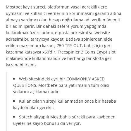
Mostbet kayıt süreci, platformun yasal gerekliliklere
uymasını ve kullanıcı verilerinin korunmasını garanti altına
ПРИРАЧНИЦИ
almaya yardımcı olan hesap doğrulama adı verilen önemli
bir adım içerir. Bir dahaki sefere yorum yaptığımda
СТРАТЕГИИ
kullanılmak üzere adımı, e-posta adresimi ve website
adresimi bu tarayıcıya kaydet. Bedava spinlerden elde
ЕДУКАТИВНО ИНФОРМАТИВНИ МАТЕРИЈАЛИ
edilen maksimum kazanç 750 TRY OUT, bahis için geri
БРОШУРИ
kazanma katsayısı x60’dır. Freespinler 3 Coins Egypt slot
makinesinde kullanılmalıdır ve herhangi bir slotta geri
ПОСТЕРИ
kazanabilirsiniz.
ПРЕЗЕНТАЦИИ
Web sitesindeki ayrı bir COMMONLY ASKED
QUESTIONS, Mostbet’e para yatırmanın tüm olası
yollarını açıklamaktadır.
Kullanıcıların siteyi kullanmadan önce bir hesaba
kaydolmaları gerekir.
Sbtech altyapılı Mostbahis sürekli para kaybeden
üyelerine kayıp bonusu da veriyor.