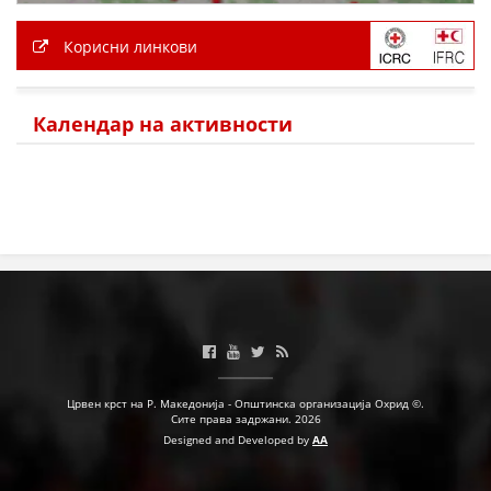
Корисни линкови
Календар на активности
Црвен крст на Р. Македонија - Општинска организација Охрид ©.
Сите права задржани. 2026
Designed and Developed by
AA