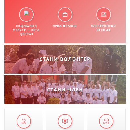
СОЦИЈАЛНИ
ПРВА ПОМОШ
ЕЛЕКТРОНСКИ
УСЛУГИ – НЕГА
ВЕСНИК
ЦЕНТАР
СТАНИ ВОЛОНТЕР
СТАНИ ЧЛЕН