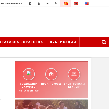
 НА ПРИВАТНОСТ
ОРАТИВНА СОРАБОТКА
ПУБЛИКАЦИИ
СОЦИЈАЛНИ
ПРВА ПОМОШ
ЕЛЕКТРОНСКИ
УСЛУГИ –
ВЕСНИК
НЕГА ЦЕНТАР