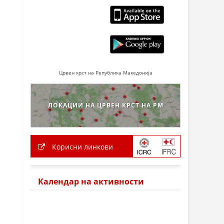
Црвен крст на Република Македонија
ЛОКАЦИИ НА ЦРВЕН КРСТ НА РМ
Корисни линкови
Календар на активности