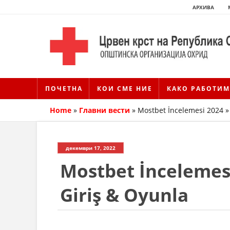
АРХИВА
ПОЧЕТНА
КОИ СМЕ НИЕ
КАКО РАБОТИМ
Home
»
Главни вести
»
Mostbet İncelemesi 2024 » 
декември 17, 2022
Mostbet İncelemesi
Giriş & Oyunla