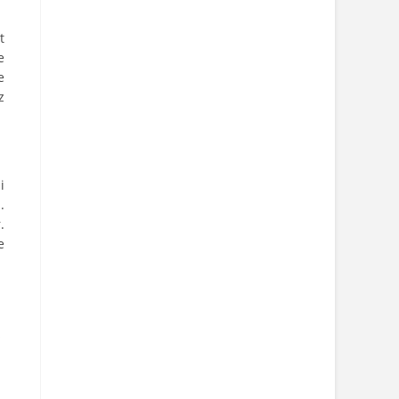
t
e
e
z
i
.
.
e
s