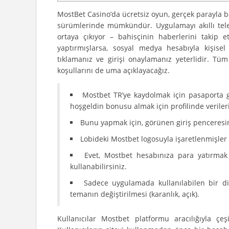
MostBet Casino’da ücretsiz oyun, gerçek parayla b
sürümlerinde mümkündür. Uygulamayı akıllı tele
ortaya çıkıyor – bahisçinin haberlerini takip et
yaptırmışlarsa, sosyal medya hesabıyla kişisel
tıklamanız ve girişi onaylamanız yeterlidir. T
koşullarını de uma açıklayacağız.
Mostbet TR’ye kaydolmak için pasaporta g
hoşgeldin bonusu almak için profilinde verileri
Bunu yapmak için, görünen giriş penceresi
Lobideki Mostbet logosuyla işaretlenmişler 
Evet, Mostbet hesabınıza para yatırmak 
kullanabilirsiniz.
Sadece uygulamada kullanılabilen bir diz
temanın değiştirilmesi (karanlık, açık).
Kullanıcılar Mostbet platformu aracılığıyla çeş