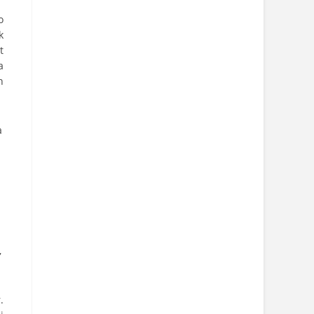
o
k
t
a
n
a
i
,
.