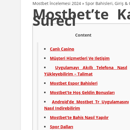
Mostbet İncelemesi 2024 » Spor Bahisleri, Giriş &
Mostbet’te K
Süreci
Content
Canlı Casino
Müşteri Hizmetleri Ve Iletişim
Uygulamayı Akıllı Telefona Nasıl
Yükleyebilirim – Talimat
Mostbet Espor Bahisleri
Mostbet’te Hoş Geldin Bonusları
Android’de Mostbet Tr Uygulamasını
Nasıl Indirebilirim
Mostbet’te Bahis Nasıl Yapılır
Spor Dalları