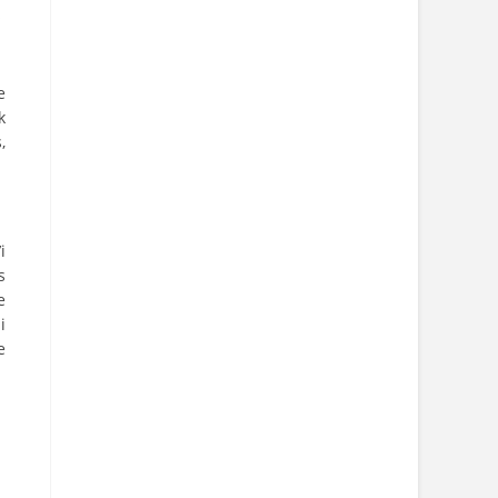
s
e
k
,
i
s
e
i
e
a