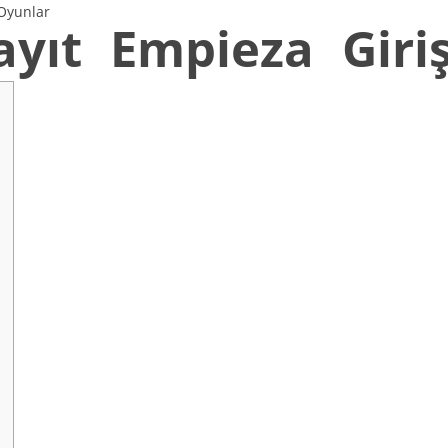
СТРУКТУРА НА ОРГАНИЗАЦИЈАТА
 Oyunlar
ayıt Empieza Giri
КОНТАКТ ИНФОРМАЦИИ
ЧЛЕНСТВО ВО ПРОФЕСИОНАЛНИ ТЕЛА
ЗАКОН ЗА ЦКРМ
СТАТУТ НА ЦКРМ
ОРГАНИЗАЦИЈА И РАЗВОЈ
РАКОВОДЕН ОДБОР
СОБРАНИЕ
СТРУКТУРА И ОРГАНИЗАЦИОНА ПОСТАВЕНОСТ