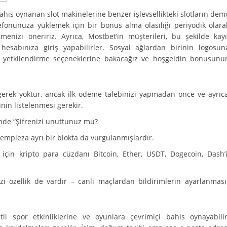
ahis oynanan slot makinelerine benzer işlevsellikteki slotların dem
fonunuza yüklemek için bir bonus alma olasılığı periyodik olara
ПРИРАЧНИЦИ
menizi öneririz. Ayrıca, Mostbet’in müşterileri, bu şekilde kayı
 hesabınıza giriş yapabilirler. Sosyal ağlardan birinin logosun
СТРАТЕГИИ
üm yetkilendirme seçeneklerine bakacağız ve hoşgeldin bonusunu
ЕДУКАТИВНО ИНФОРМАТИВНИ МАТЕРИЈАЛИ
БРОШУРИ
erek yoktur, ancak ilk ödeme talebinizi yapmadan önce ve ayrıc
nin listelenmesi gerekir.
ПОСТЕРИ
nde “Şifrenizi unuttunuz mu?
ПРЕЗЕНТАЦИИ
empieza ayrı bir blokta da vurgulanmışlardır.
için kripto para cüzdanı Bitcoin, Ether, USDT, Dogecoin, Dash’
i özellik de vardır – canlı maçlardan bildirimlerin ayarlanması
itli spor etkinliklerine ve oyunlara çevrimiçi bahis oynayabilir