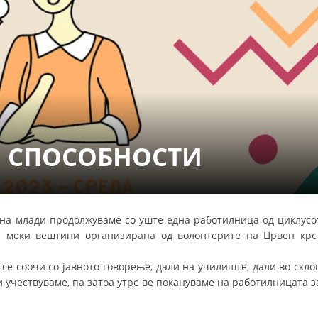
СТРУКТУРА НА ОРГАНИЗАЦИЈАТА
КОНТАКТ ИНФОРМАЦИИ
ЧЛЕНСТВО ВО ПРОФЕСИОНАЛНИ ТЕЛА
ЗАКОН ЗА ЦКРМ
СТАТУТ НА ЦКРМ
Е СПОСОБНОСТИ
 на млади продолжуваме со уште една работилница од циклусо
ОРГАНИЗАЦИЈА И РАЗВОЈ
за меки вештини организирана од волонтерите на Црвен крс
РАКОВОДЕН ОДБОР
а се соочи со јавното говорење, дали на училиште, дали во скло
и учествуваме, па затоа утре ве покануваме на работилницата з
СОБРАНИЕ
СТРУКТУРА И ОРГАНИЗАЦИОНА ПОСТАВЕНОСТ