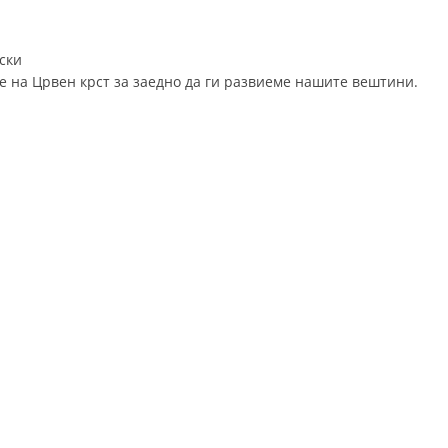
ДИСЕМИНАЦИЈА
вски
MЕЃУНАРОДНО ХУМАНИТАРНО ПРАВО
 на Црвен крст за заедно да ги развиеме нашите вештини.
ПРОМОЦИЈА НА ХУМАНИ ВРЕДНОСТИ
УПОТРЕБА И ЗАШТИТА НА АМБЛЕМОТ
СОЦИЈАЛНО ХУМАНИТАРНА ДЕЈНОСТ
КАКО ДА ДОНИРАТЕ
ПОДГОТВЕНОСТ И ДЕЈСТВО ПРИ КАТАСТРОФИ
ТИМОВИ НА ООЦК ОХРИД
ПРОЕКТИ – ПОДГОТВЕНОСТ И ДЕЈСТВУВАЊЕ ПРИ КАТАСТРОФИ
ОДНОСИ СО ЈАВНОСТ
ИСТРАЖУВАЊЕ НА ЈАВНО МИСЛЕЊЕ
МЕЃУНАРОДНА СОРАБОТКА