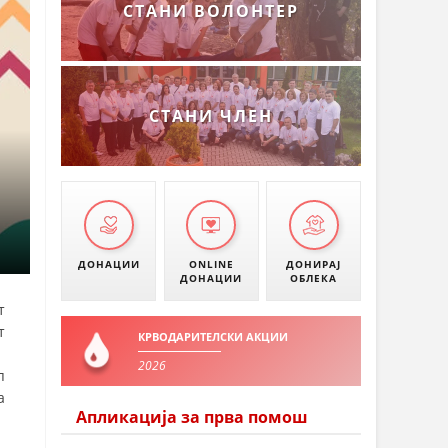
СТАНИ ВОЛОНТЕР
СТАНИ ЧЛЕН
ДОНАЦИИ
ONLINE
ДОНИРАЈ
ДОНАЦИИ
ОБЛЕКА
т
т
КРВОДАРИТЕЛСКИ АКЦИИ
2026
п
а
Апликација за прва помош