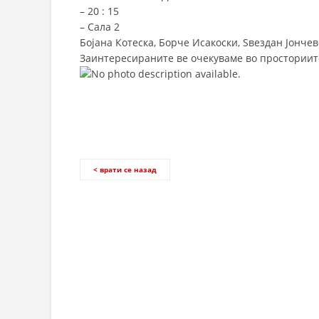
–
20 : 15
–
Сала 2
Бојана Котеска, Борче Исакоски, Ѕвездан Јонче
Заинтересираните ве очекуваме во просториите
< врати се назад