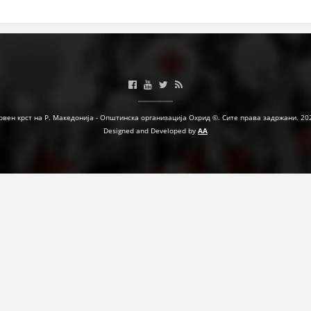
ЗНАЧЕЊЕ НА СЛУЖБАТА ЗА БАРАЊЕ
ФОРМУЛАРИ ЗА БАРАЊА
ЗДРАВСТВЕНО ПРЕВЕНТИВНА ДЕЈНОСТ
ПРВА ПОМОШ
рвен крст на Р. Македонија - Општинска организација Охрид ©. Сите права задржани. 20
КРВОДАРИТЕЛСТВО
Designed and Developed by
AA
ИНФОРМАЦИИ ЗА БОЛЕСТИ
МЕНАЏМЕНТ НА ВОЛОНТЕРИ
ЗА НАС
ДЕЈСТВУВАЊЕ