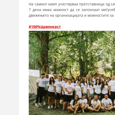
На самиот камп учествуваа претставници од с
7 дена имаа можност да се запознаат меѓусеб
движењето на организацијата и можностите за
#100%Црвенкрст