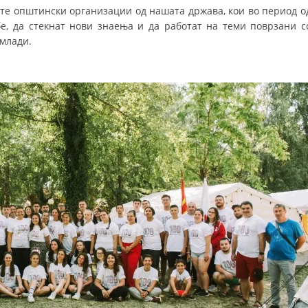
ите општински организации од нашата држава, кои во период о
ДИСЕМИНАЦИЈА
е, да стекнат нови знаења и да работат на теми поврзани с
 млади.
MЕЃУНАРОДНО ХУМАНИТАРНО ПРАВО
ПРОМОЦИЈА НА ХУМАНИ ВРЕДНОСТИ
УПОТРЕБА И ЗАШТИТА НА АМБЛЕМОТ
СОЦИЈАЛНО ХУМАНИТАРНА ДЕЈНОСТ
КАКО ДА ДОНИРАТЕ
ПОДГОТВЕНОСТ И ДЕЈСТВО ПРИ КАТАСТРОФИ
ТИМОВИ НА ООЦК ОХРИД
ПРОЕКТИ – ПОДГОТВЕНОСТ И ДЕЈСТВУВАЊЕ ПРИ КАТАСТРОФИ
ОДНОСИ СО ЈАВНОСТ
ИСТРАЖУВАЊЕ НА ЈАВНО МИСЛЕЊЕ
МЕЃУНАРОДНА СОРАБОТКА