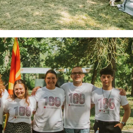
ЗНАЧЕЊЕ НА СЛУЖБАТА ЗА БАРАЊЕ
ФОРМУЛАРИ ЗА БАРАЊА
ЗДРАВСТВЕНО ПРЕВЕНТИВНА ДЕЈНОСТ
ПРВА ПОМОШ
КРВОДАРИТЕЛСТВО
ИНФОРМАЦИИ ЗА БОЛЕСТИ
МЕНАЏМЕНТ НА ВОЛОНТЕРИ
ЗА НАС
ДЕЈСТВУВАЊЕ