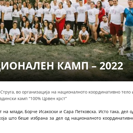
СТРУКТУРА НА ОРГАНИЗАЦИЈАТА
КОНТАКТ ИНФОРМАЦИИ
ЧЛЕНСТВО ВО ПРОФЕСИОНАЛНИ ТЕЛА
ЗАКОН ЗА ЦКРМ
СТАТУТ НА ЦКРМ
ОНАЛЕН КАМП – 2022
АС Струга, во организација на националното координативно тело 
ОРГАНИЗАЦИЈА И РАЗВОЈ
адински камп “100% Црвен крст”
РАКОВОДЕН ОДБОР
т на млади, Борче Исакоски и Сара Петковска. Исто така, дел о
која што беше избрана за дел од националното координативн
СОБРАНИЕ
СТРУКТУРА И ОРГАНИЗАЦИОНА ПОСТАВЕНОСТ