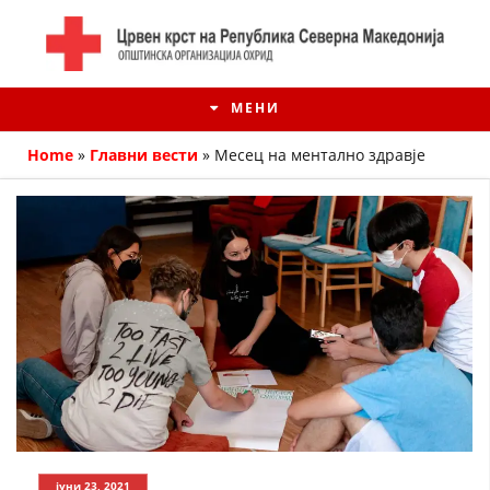
МЕНИ
Home
»
Главни вести
»
Месец на ментално здравје
ИСТОРИЈАТ НА ЦКРМ
ИСТОРИЈАТ НА ДВИЖЕЊЕТО
јуни 23, 2021