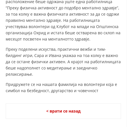
расположение беше одржана уште една работилница
“Преку физичка активност до подобро ментално здравје”,
ЗНАЧЕЊЕ НА СЛУЖБАТА ЗА БАРАЊЕ
за тоа колку е важна физичката активност за да се одржи
правилно ментално здравје. На работилницата
ФОРМУЛАРИ ЗА БАРАЊА
учествуваа волонтери од Клубот на млади на Општинска
ЗДРАВСТВЕНО ПРЕВЕНТИВНА ДЕЈНОСТ
организација Охрид и истата беше остварена во склоп на
месецот посветен на менталнотто здравје.
ПРВА ПОМОШ
Преку поделени искуства, практични вежби и тим-
КРВОДАРИТЕЛСТВО
билдинг игри, Сара и Ивана укажаа на тоа колку е важно
да се остане физички активен. А крајот на работилницата
ИНФОРМАЦИИ ЗА БОЛЕСТИ
беше надополнет со медитирање и заедничко
релаксирање.
МЕНАЏМЕНТ НА ВОЛОНТЕРИ
Придружете се на нашата фамилија на волонтери која е
симбол на безбедност, другарство и човечност
ЗА НАС
ДЕЈСТВУВАЊЕ
< врати се назад