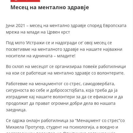
СТРУКТУРА НА ОРГАНИЗАЦИЈАТА
Месец на ментално здравје
КОНТАКТ ИНФОРМАЦИИ
ЧЛЕНСТВО ВО ПРОФЕСИОНАЛНИ ТЕЛА
Јуни 2021 – месец на ментално здравје според Европската
мрежа на млади на Црвен крст
Под мото ‘Истражи се и надогради се’ овој месец се
посветивме на менталното здравје на нашите најважни
ЗАКОН ЗА ЦКРМ
носители на иднината – младите!
СТАТУТ НА ЦКРМ
Во склоп на месецот се организираа повеќе работилници
на кои се работеше на ментално здравје со волонтерите.
Работевме на менаџментот со стрес, самодовербата,
сигурноста во себе и добросостојбата, која треба да ја
изградиме кај нашите волонтери за да се ефикасни и да
ОРГАНИЗАЦИЈА И РАЗВОЈ
продолжат да прават огромни добри дела во нашата
РАКОВОДЕН ОДБОР
заедница.
СОБРАНИЕ
Се одржа онлајн работилница за “Менаџмент со стрес”со
Михаела Протугер, студент на психологија, а воедно и
СТРУКТУРА И ОРГАНИЗАЦИОНА ПОСТАВЕНОСТ