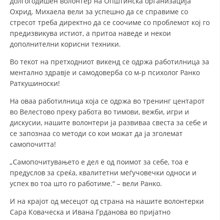
долгогодишен волонтер на Општинска организација
Охрид. Михаела вели за успешно да се справиме со
ДИСЕМИНАЦИЈА
стресот треба директно да се соочиме со проблемот кој го
предизвикува истиот, а притоа наведе и некои
MЕЃУНАРОДНО ХУМАНИТАРНО ПРАВО
дополнителни корисни техники.
ПРОМОЦИЈА НА ХУМАНИ ВРЕДНОСТИ
Во текот на претходниот викенд се одржа работилница за
УПОТРЕБА И ЗАШТИТА НА АМБЛЕМОТ
ментално здравје и самодоверба со м-р психолог Ранко
Раткушиноски!
СОЦИЈАЛНО ХУМАНИТАРНА ДЕЈНОСТ
На оваа работилница која се одржа во тренинг центарот
КАКО ДА ДОНИРАТЕ
во Велестово преку работа во тимови, вежби, игри и
дискусии, нашите волонтери ја развиваа свеста за себе и
ПОДГОТВЕНОСТ И ДЕЈСТВО ПРИ КАТАСТРОФИ
се запознаа со методи со кои можат да ја зголемат
самопочитта!
ТИМОВИ НА ООЦК ОХРИД
„Самопочитувањето е дел е од поимот за себе, тоа е
ПРОЕКТИ – ПОДГОТВЕНОСТ И ДЕЈСТВУВАЊЕ ПРИ КАТАСТРОФИ
предуслов за среќа, квалитетни меѓучовечки односи и
ОДНОСИ СО ЈАВНОСТ
успех во тоа што го работиме.“ – вели Ранко.
ИСТРАЖУВАЊЕ НА ЈАВНО МИСЛЕЊЕ
И на крајот од месецот од страна на нашите волонтерки
Сара Коваческа и Ивана Грданова во пријатно
МЕЃУНАРОДНА СОРАБОТКА