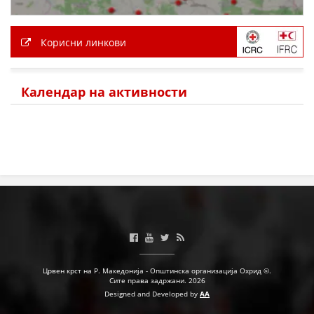
Корисни линкови
Календар на активности
Црвен крст на Р. Македонија - Општинска организација Охрид ©.
Сите права задржани. 2026
Designed and Developed by
AA