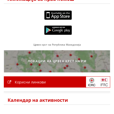
ЗНАЧЕЊЕ НА СЛУЖБАТА ЗА БАРАЊЕ
ФОРМУЛАРИ ЗА БАРАЊА
ЗДРАВСТВЕНО ПРЕВЕНТИВНА ДЕЈНОСТ
ПРВА ПОМОШ
Црвен крст на Република Македонија
КРВОДАРИТЕЛСТВО
ИНФОРМАЦИИ ЗА БОЛЕСТИ
ЛОКАЦИИ НА ЦРВЕН КРСТ НА РМ
МЕНАЏМЕНТ НА ВОЛОНТЕРИ
Корисни линкови
ЗА НАС
ДЕЈСТВУВАЊЕ
Календар на активности