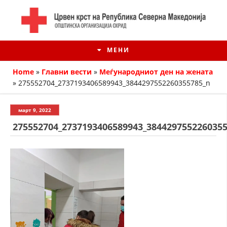
МЕНИ
Home
»
Главни вести
»
Меѓународниот ден на жената
»
275552704_2737193406589943_3844297552260355785_n
март 9, 2022
275552704_2737193406589943_384429755226035
ИСТОРИЈАТ НА ЦКРМ
ИСТОРИЈАТ НА ДВИЖЕЊЕТО