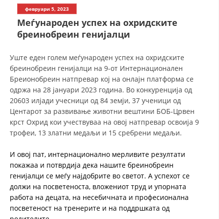
СТРУКТУРА НА ОРГАНИЗАЦИЈАТА
февруари 5, 2023
Меѓународен успех на охридските
КОНТАКТ ИНФОРМАЦИИ
бреинобреин генијалци
ЧЛЕНСТВО ВО ПРОФЕСИОНАЛНИ ТЕЛА
Уште еден голем меѓународен успех на охридските
бреинобреин генијалци на 9-от Интернационален
Бреионобреин натпревар кој на онлајн платформа се
ЗАКОН ЗА ЦКРМ
одржа на 28 јануари 2023 година. Во конкуренција од
20603 илјади учесници од 84 земји, 37 ученици од
СТАТУТ НА ЦКРМ
Центарот за развивање животни вештини БОБ-Црвен
крст Охрид кои учествуваа на овој натпревар освоија 9
трофеи, 13 златни медаљи и 15 сребрени медаљи.
И овој пат, интернационално мерливите резултати
ОРГАНИЗАЦИЈА И РАЗВОЈ
покажаа и потврдија дека нашите бреинобреин
генијалци се меѓу најдобрите во светот. А успехот се
РАКОВОДЕН ОДБОР
должи на посветеноста, вложениот труд и упорната
работа на децата, на несебичната и професионална
СОБРАНИЕ
посветеност на тренерите и на поддршката од
СТРУКТУРА И ОРГАНИЗАЦИОНА ПОСТАВЕНОСТ
родителите.