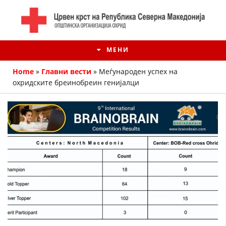
МЕНИ
Home
»
Главни вести
»
Меѓународен успех на
охридските бреинобреин генијалци
ИСТОРИЈАТ НА ЦКРМ
ИСТОРИЈАТ НА ДВИЖЕЊЕТО