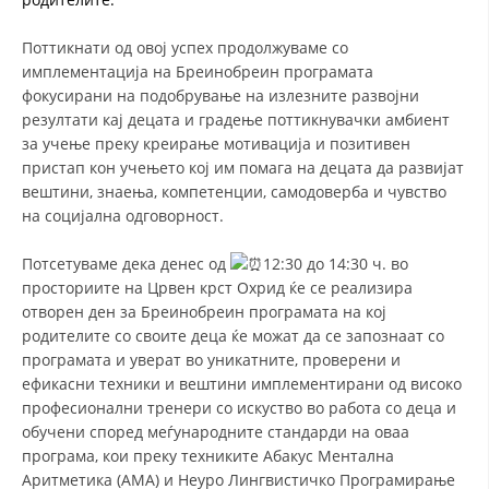
ДИСЕМИНАЦИЈА
Поттикнати од овој успех продолжуваме со
имплементација на Бреинобреин програмата
MЕЃУНАРОДНО ХУМАНИТАРНО ПРАВО
фокусирани на подобрување на излезните развојни
ПРОМОЦИЈА НА ХУМАНИ ВРЕДНОСТИ
резултати кај децата и градење поттикнувачки амбиент
за учење преку креирање мотивација и позитивен
УПОТРЕБА И ЗАШТИТА НА АМБЛЕМОТ
пристап кон учењето кој им помага на децата да развијат
вештини, знаења, компетенции, самодоверба и чувство
СОЦИЈАЛНО ХУМАНИТАРНА ДЕЈНОСТ
на социјална одговорност.
КАКО ДА ДОНИРАТЕ
Потсетуваме дека денес од
12:30 до 14:30 ч. во
ПОДГОТВЕНОСТ И ДЕЈСТВО ПРИ КАТАСТРОФИ
просториите на Црвен крст Охрид ќе се реализира
отворен ден за Бреинобреин програмата на кој
ТИМОВИ НА ООЦК ОХРИД
родителите со своите деца ќе можат да се запознаат со
програмата и уверат во уникатните, проверени и
ПРОЕКТИ – ПОДГОТВЕНОСТ И ДЕЈСТВУВАЊЕ ПРИ КАТАСТРОФИ
ефикасни техники и вештини имплементирани од високо
ОДНОСИ СО ЈАВНОСТ
професионални тренери со искуство во работа со деца и
обучени според меѓународните стандарди на оваа
ИСТРАЖУВАЊЕ НА ЈАВНО МИСЛЕЊЕ
програма, кои преку техниките Абакус Ментална
Аритметика (АМА) и Неуро Лингвистичко Програмирање
МЕЃУНАРОДНА СОРАБОТКА