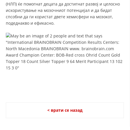
(НЛП) ќе помогнат децата да достигнат развој и целосно
искористување на мозочниот потенцијал и да бидат
ЗНАЧЕЊЕ НА СЛУЖБАТА ЗА БАРАЊЕ
спсобни да ги користат двете хемисфери на мозокот,
ФОРМУЛАРИ ЗА БАРАЊА
подеднакво и ефикасно.
ЗДРАВСТВЕНО ПРЕВЕНТИВНА ДЕЈНОСТ
ПРВА ПОМОШ
КРВОДАРИТЕЛСТВО
ИНФОРМАЦИИ ЗА БОЛЕСТИ
МЕНАЏМЕНТ НА ВОЛОНТЕРИ
ЗА НАС
< врати се назад
ДЕЈСТВУВАЊЕ