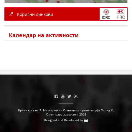
Корисни линкови
Календар на активности
Црвен крст на Р. Македонија - Општинска организација Охрид ©.
Сите права задржани. 2026
Designed and Developed by
AA