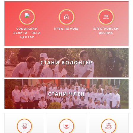
ПРИРАЧНИЦИ
СТРАТЕГИИ
СОЦИЈАЛНИ
ПРВА ПОМОШ
ЕЛЕКТРОНСКИ
УСЛУГИ – НЕГА
ВЕСНИК
ЦЕНТАР
ЕДУКАТИВНО ИНФОРМАТИВНИ МАТЕРИЈАЛИ
БРОШУРИ
СТАНИ ВОЛОНТЕР
ПОСТЕРИ
ПРЕЗЕНТАЦИИ
СТАНИ ЧЛЕН