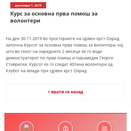
СТРУКТУРА НА ОРГАНИЗАЦИЈАТА
декември 1, 2019
Курс за основна прва помош за
КОНТАКТ ИНФОРМАЦИИ
волонтери
ЧЛЕНСТВО ВО ПРОФЕСИОНАЛНИ ТЕЛА
На ден 30.11.2019 во просториите на Црвен крст Охрид
започна Kурсот за основна прва помош за волонтери, кој
ЗАКОН ЗА ЦКРМ
што во текот на наредните 2 месеци ќе го води
демонстраторот по прва помош и парамедик Георги
СТАТУТ НА ЦКРМ
Ставрески. Курсот ќе го следат 40тина волонтери од
Клубот на млади при Црвен крст Охрид
< врати се назад
ОРГАНИЗАЦИЈА И РАЗВОЈ
РАКОВОДЕН ОДБОР
СОБРАНИЕ
СТРУКТУРА И ОРГАНИЗАЦИОНА ПОСТАВЕНОСТ