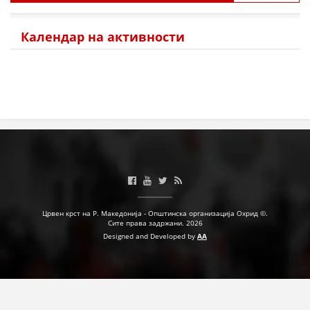
Календар на активности
ПРИРАЧНИЦИ
СТРАТЕГИИ
ЕДУКАТИВНО ИНФОРМАТИВНИ МАТЕРИЈАЛИ
БРОШУРИ
ПОСТЕРИ
ПРЕЗЕНТАЦИИ
Црвен крст на Р. Македонија - Општинска организација Охрид ©.
Сите права задржани. 2026
Designed and Developed by
AA