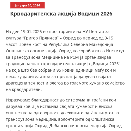
СТРУКТУРА НА ОРГАНИЗАЦИЈАТА
јануари 20, 2026
Крводарителска акција Водици 2026
КОНТАКТ ИНФОРМАЦИИ
ЧЛЕНСТВО ВО ПРОФЕСИОНАЛНИ ТЕЛА
На ден 19.01.2026 во просториите на НУ Центар за
култура “Григор Прличев” – Охрид во период од 9-15
часот Црвен крст на Република Северна Македонија-
ЗАКОН ЗА ЦКРМ
Општинска организација Охрид во соработка со Институт
за Трансфузиона Медицина на РСМ ја организираа
СТАТУТ НА ЦКРМ
традиционалната крводарителска акција „Водици 2026“
на која што беа собрани 95 крвни единици меѓу кои и
неколку дарители кои за прв пат ја даруваа својата
драгоцена течност и влегоа во големото хумано семејство
на крводарители.
ОРГАНИЗАЦИЈА И РАЗВОЈ
Изразуваме благодарност до сите хумани граѓани кои
даруваа крв и ја истакнаа својата хуманост и висока
РАКОВОДЕН ОДБОР
општествена одговорност, до екипите од Институтот за
СОБРАНИЕ
трансфузиона медицина, волонтерите од Општинска
организација Охрид, Дебарско-кичевска епархија Охрид
СТРУКТУРА И ОРГАНИЗАЦИОНА ПОСТАВЕНОСТ