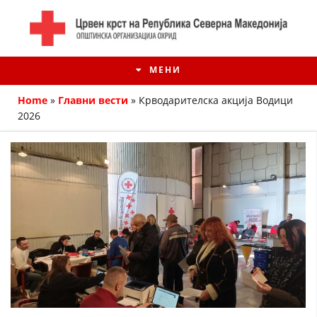
МЕНИ
Home
»
Главни вести
»
Крводарителска акција Водици
2026
ИСТОРИЈАТ НА ЦКРМ
ИСТОРИЈАТ НА ДВИЖЕЊЕТО