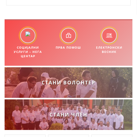
ЗНАЧЕЊЕ НА СЛУЖБАТА ЗА БАРАЊЕ
ФОРМУЛАРИ ЗА БАРАЊА
ЗДРАВСТВЕНО ПРЕВЕНТИВНА ДЕЈНОСТ
ПРВА ПОМОШ
СОЦИЈАЛНИ
ПРВА ПОМОШ
ЕЛЕКТРОНСКИ
УСЛУГИ – НЕГА
ВЕСНИК
ЦЕНТАР
КРВОДАРИТЕЛСТВО
ИНФОРМАЦИИ ЗА БОЛЕСТИ
МЕНАЏМЕНТ НА ВОЛОНТЕРИ
СТАНИ ВОЛОНТЕР
ЗА НАС
СТАНИ ЧЛЕН
ДЕЈСТВУВАЊЕ