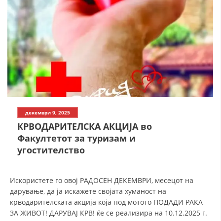
СТРУКТУРА НА ОРГАНИЗАЦИЈАТА
КОНТАКТ ИНФОРМАЦИИ
ЧЛЕНСТВО ВО ПРОФЕСИОНАЛНИ ТЕЛА
ЗАКОН ЗА ЦКРМ
СТАТУТ НА ЦКРМ
декември 9, 2025
КРВОДАРИТЕЛСКА АКЦИЈА во
Факултетот за туризам и
угостителство
ОРГАНИЗАЦИЈА И РАЗВОЈ
Искористете го овој РАДОСЕН ДЕКЕМВРИ, месецот на
РАКОВОДЕН ОДБОР
дарување, да ја искажете својата хуманост на
СОБРАНИЕ
крводарителската акција која под мотото ПОДАДИ РАКА
ЗА ЖИВОТ! ДАРУВАЈ КРВ! ќе се реализира на 10.12.2025 г.
СТРУКТУРА И ОРГАНИЗАЦИОНА ПОСТАВЕНОСТ