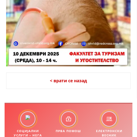
ПРИРАЧНИЦИ
СТРАТЕГИИ
ЕДУКАТИВНО ИНФОРМАТИВНИ МАТЕРИЈАЛИ
БРОШУРИ
ПОСТЕРИ
ПРЕЗЕНТАЦИИ
< врати се назад
СОЦИЈАЛНИ
ПРВА ПОМОШ
ЕЛЕКТРОНСКИ
УСЛУГИ – НЕГА
ВЕСНИК