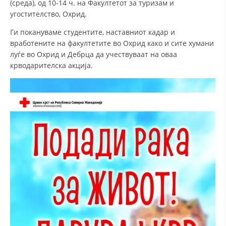
(среда), од 10-14 ч. на Факултетот за туризам и
угостителство, Охрид.
ДИСЕМИНАЦИЈА
Ги покануваме студентите, наставниот кадар и
MЕЃУНАРОДНО ХУМАНИТАРНО ПРАВО
вработените на факултетите во Охрид како и сите хумани
ПРОМОЦИЈА НА ХУМАНИ ВРЕДНОСТИ
луѓе во Охрид и Дебрца да учествуваат на оваа
крводарителска акција.
УПОТРЕБА И ЗАШТИТА НА АМБЛЕМОТ
СОЦИЈАЛНО ХУМАНИТАРНА ДЕЈНОСТ
КАКО ДА ДОНИРАТЕ
ПОДГОТВЕНОСТ И ДЕЈСТВО ПРИ КАТАСТРОФИ
ТИМОВИ НА ООЦК ОХРИД
ПРОЕКТИ – ПОДГОТВЕНОСТ И ДЕЈСТВУВАЊЕ ПРИ КАТАСТРОФИ
ОДНОСИ СО ЈАВНОСТ
ИСТРАЖУВАЊЕ НА ЈАВНО МИСЛЕЊЕ
МЕЃУНАРОДНА СОРАБОТКА