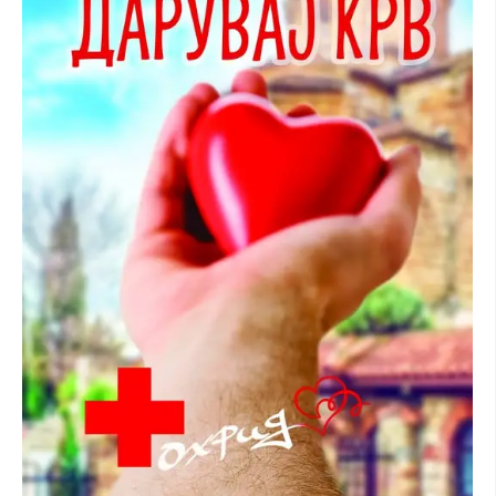
ЗНАЧЕЊЕ НА СЛУЖБАТА ЗА БАРАЊЕ
ФОРМУЛАРИ ЗА БАРАЊА
ЗДРАВСТВЕНО ПРЕВЕНТИВНА ДЕЈНОСТ
ПРВА ПОМОШ
КРВОДАРИТЕЛСТВО
ИНФОРМАЦИИ ЗА БОЛЕСТИ
МЕНАЏМЕНТ НА ВОЛОНТЕРИ
ЗА НАС
ДЕЈСТВУВАЊЕ