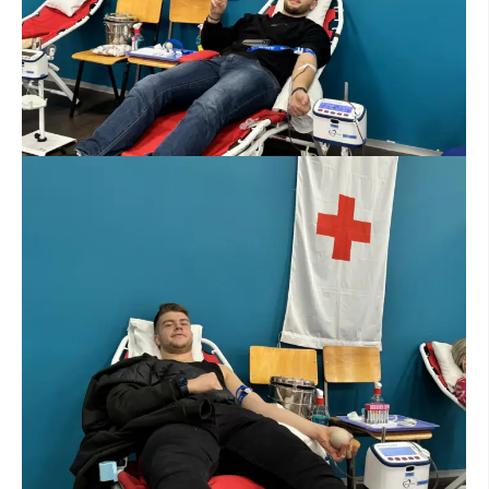
ЗНАЧЕЊЕ НА СЛУЖБАТА ЗА БАРАЊЕ
ФОРМУЛАРИ ЗА БАРАЊА
ЗДРАВСТВЕНО ПРЕВЕНТИВНА ДЕЈНОСТ
ПРВА ПОМОШ
КРВОДАРИТЕЛСТВО
ИНФОРМАЦИИ ЗА БОЛЕСТИ
МЕНАЏМЕНТ НА ВОЛОНТЕРИ
ЗА НАС
ДЕЈСТВУВАЊЕ