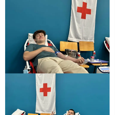
ДИСЕМИНАЦИЈА
MЕЃУНАРОДНО ХУМАНИТАРНО ПРАВО
ПРОМОЦИЈА НА ХУМАНИ ВРЕДНОСТИ
УПОТРЕБА И ЗАШТИТА НА АМБЛЕМОТ
СОЦИЈАЛНО ХУМАНИТАРНА ДЕЈНОСТ
КАКО ДА ДОНИРАТЕ
ПОДГОТВЕНОСТ И ДЕЈСТВО ПРИ КАТАСТРОФИ
ТИМОВИ НА ООЦК ОХРИД
ПРОЕКТИ – ПОДГОТВЕНОСТ И ДЕЈСТВУВАЊЕ ПРИ КАТАСТРОФИ
ОДНОСИ СО ЈАВНОСТ
ИСТРАЖУВАЊЕ НА ЈАВНО МИСЛЕЊЕ
МЕЃУНАРОДНА СОРАБОТКА