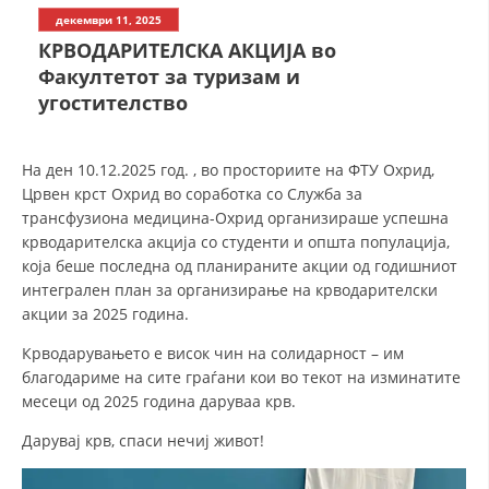
СТРУКТУРА НА ОРГАНИЗАЦИЈАТА
декември 11, 2025
КРВОДАРИТЕЛСКА АКЦИЈА во
КОНТАКТ ИНФОРМАЦИИ
Факултетот за туризам и
ЧЛЕНСТВО ВО ПРОФЕСИОНАЛНИ ТЕЛА
угостителство
На ден 10.12.2025 год. , во просториите на ФТУ Охрид,
ЗАКОН ЗА ЦКРМ
Црвен крст Охрид во соработка со Служба за
трансфузиона ме
дицина-Охрид организираше успешна
СТАТУТ НА ЦКРМ
крводарителска акција со студенти и општа популација,
која беше последна од планираните акции од годишниот
интегрален план за организирање на крводарителски
акции за 2025 година.
Крводарувањето е висок чин на солидарност – им
ОРГАНИЗАЦИЈА И РАЗВОЈ
благодариме на сите граѓани кои во текот на изминатите
месеци од 2025 година даруваа крв.
РАКОВОДЕН ОДБОР
Дарувај крв, спаси нечиј живот!
СОБРАНИЕ
СТРУКТУРА И ОРГАНИЗАЦИОНА ПОСТАВЕНОСТ