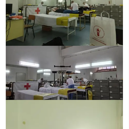
ДИСЕМИНАЦИЈА
MЕЃУНАРОДНО ХУМАНИТАРНО ПРАВО
ПРОМОЦИЈА НА ХУМАНИ ВРЕДНОСТИ
УПОТРЕБА И ЗАШТИТА НА АМБЛЕМОТ
СОЦИЈАЛНО ХУМАНИТАРНА ДЕЈНОСТ
КАКО ДА ДОНИРАТЕ
ПОДГОТВЕНОСТ И ДЕЈСТВО ПРИ КАТАСТРОФИ
ТИМОВИ НА ООЦК ОХРИД
ПРОЕКТИ – ПОДГОТВЕНОСТ И ДЕЈСТВУВАЊЕ ПРИ КАТАСТРОФИ
ОДНОСИ СО ЈАВНОСТ
ИСТРАЖУВАЊЕ НА ЈАВНО МИСЛЕЊЕ
МЕЃУНАРОДНА СОРАБОТКА