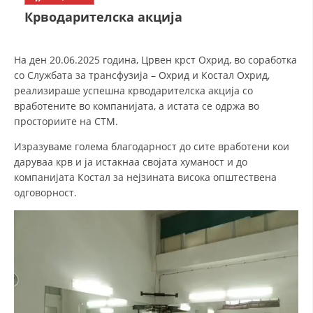
СТРУКТУРА НА ОРГАНИЗАЦИЈАТА
Крводарителска акција
КОНТАКТ ИНФОРМАЦИИ
ЧЛЕНСТВО ВО ПРОФЕСИОНАЛНИ ТЕЛА
На ден 20.06.2025 година, Црвен крст Охрид, во соработка
со Службата за трансфузија – Охрид и Костал Охрид,
реализираше успешна крводарителска акција со
вработените в
о компанијата, а истата се одржа во
ЗАКОН ЗА ЦКРМ
просториите на СТМ.
СТАТУТ НА ЦКРМ
Изразуваме голема благодарност до сите вработени кои
даруваа крв и ја истакнаа својата хуманост и до
компанијата Костал за нејзината висока општествена
одговорност.
ОРГАНИЗАЦИЈА И РАЗВОЈ
РАКОВОДЕН ОДБОР
СОБРАНИЕ
СТРУКТУРА И ОРГАНИЗАЦИОНА ПОСТАВЕНОСТ