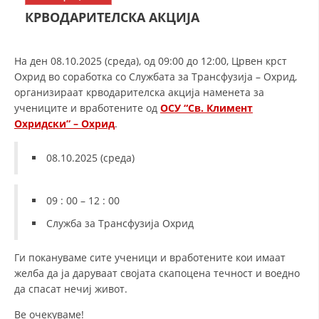
СТРУКТУРА НА ОРГАНИЗАЦИЈАТА
КРВОДАРИТЕЛСКА АКЦИЈА
КОНТАКТ ИНФОРМАЦИИ
ЧЛЕНСТВО ВО ПРОФЕСИОНАЛНИ ТЕЛА
На ден 08.10.2025 (среда), од 09:00 до 12:00, Црвен крст
Охрид во соработка со Службата за Трансфузија – Охрид,
организираат крводарителска акција наменета за
учениците и вработените од
ОСУ “Св. Климент
ЗАКОН ЗА ЦКРМ
Охридски” – Охрид
.
СТАТУТ НА ЦКРМ
08.10.2025 (среда)
09 : 00 – 12 : 00
Служба за Трансфузија Охрид
ОРГАНИЗАЦИЈА И РАЗВОЈ
Ги покануваме сите ученици и вработените кои имаат
РАКОВОДЕН ОДБОР
желба да ја даруваат својата скапоцена течност и воедно
СОБРАНИЕ
да спасат нечиј живот.
СТРУКТУРА И ОРГАНИЗАЦИОНА ПОСТАВЕНОСТ
Ве очекуваме!