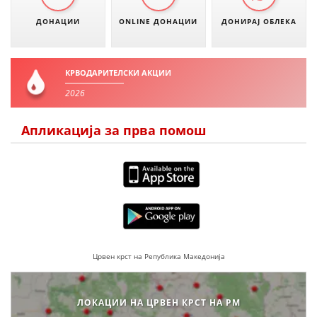
ДОНАЦИИ
ONLINE ДОНАЦИИ
ДОНИРАЈ ОБЛЕКА
ЗНАЧЕЊЕ НА СЛУЖБАТА ЗА БАРАЊЕ
ФОРМУЛАРИ ЗА БАРАЊА
КРВОДАРИТЕЛСКИ АКЦИИ
ЗДРАВСТВЕНО ПРЕВЕНТИВНА ДЕЈНОСТ
2026
ПРВА ПОМОШ
Апликација за прва помош
КРВОДАРИТЕЛСТВО
ИНФОРМАЦИИ ЗА БОЛЕСТИ
МЕНАЏМЕНТ НА ВОЛОНТЕРИ
ЗА НАС
Црвен крст на Република Македонија
ДЕЈСТВУВАЊЕ
ЛОКАЦИИ НА ЦРВЕН КРСТ НА РМ