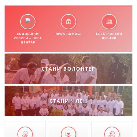
ДИСЕМИНАЦИЈА
MЕЃУНАРОДНО ХУМАНИТАРНО ПРАВО
ПРОМОЦИЈА НА ХУМАНИ ВРЕДНОСТИ
СОЦИЈАЛНИ
ПРВА ПОМОШ
ЕЛЕКТРОНСКИ
УСЛУГИ – НЕГА
ВЕСНИК
ЦЕНТАР
УПОТРЕБА И ЗАШТИТА НА АМБЛЕМОТ
СОЦИЈАЛНО ХУМАНИТАРНА ДЕЈНОСТ
КАКО ДА ДОНИРАТЕ
СТАНИ ВОЛОНТЕР
ПОДГОТВЕНОСТ И ДЕЈСТВО ПРИ КАТАСТРОФИ
ТИМОВИ НА ООЦК ОХРИД
СТАНИ ЧЛЕН
ПРОЕКТИ – ПОДГОТВЕНОСТ И ДЕЈСТВУВАЊЕ ПРИ КАТАСТРОФИ
ОДНОСИ СО ЈАВНОСТ
ИСТРАЖУВАЊЕ НА ЈАВНО МИСЛЕЊЕ
МЕЃУНАРОДНА СОРАБОТКА