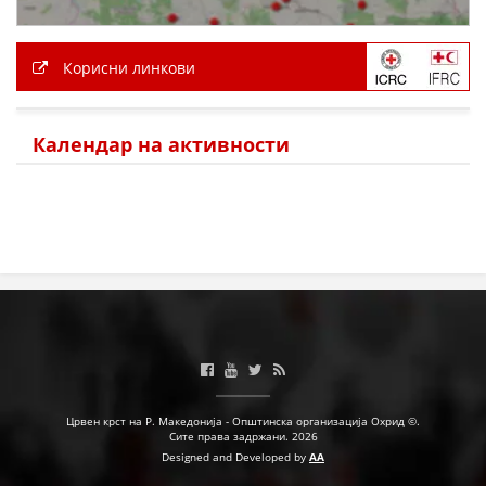
ПРИРАЧНИЦИ
Корисни линкови
СТРАТЕГИИ
Календар на активности
ЕДУКАТИВНО ИНФОРМАТИВНИ МАТЕРИЈАЛИ
БРОШУРИ
ПОСТЕРИ
ПРЕЗЕНТАЦИИ
Црвен крст на Р. Македонија - Општинска организација Охрид ©.
Сите права задржани. 2026
Designed and Developed by
AA