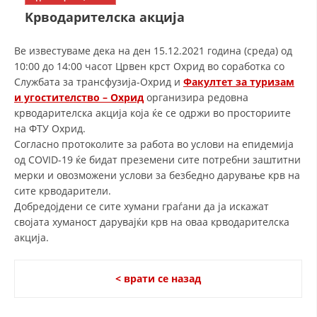
СТРУКТУРА НА ОРГАНИЗАЦИЈАТА
Kрводарителска акција
КОНТАКТ ИНФОРМАЦИИ
Ве известуваме дека на ден 15.12.2021 година (среда) од
ЧЛЕНСТВО ВО ПРОФЕСИОНАЛНИ ТЕЛА
10:00 до 14:00 часот Црвен крст Охрид во соработка со
Службата за трансфузија-Охрид и
Факултет за туризам
и угостителство – Охрид
организира редовна
крводарителска акција која ќе се одржи во просториите
ЗАКОН ЗА ЦКРМ
на ФТУ Охрид.
Согласно протоколите за работа во услови на епидемија
СТАТУТ НА ЦКРМ
од COVID-19 ќе бидат преземени сите потребни заштитни
мерки и овозможени услови за безбедно дарување крв на
сите крводарители.
Добредојдени се сите хумани граѓани да ја искажат
својата хуманост дарувајќи крв на оваа крводарителска
ОРГАНИЗАЦИЈА И РАЗВОЈ
акција.
РАКОВОДЕН ОДБОР
< врати се назад
СОБРАНИЕ
СТРУКТУРА И ОРГАНИЗАЦИОНА ПОСТАВЕНОСТ