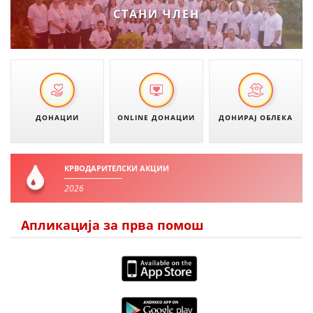
СТАНИ ЧЛЕН
ЗНАЧЕЊЕ НА СЛУЖБАТА ЗА БАРАЊЕ
ФОРМУЛАРИ ЗА БАРАЊА
ЗДРАВСТВЕНО ПРЕВЕНТИВНА ДЕЈНОСТ
ПРВА ПОМОШ
ДОНАЦИИ
ONLINE ДОНАЦИИ
ДОНИРАЈ ОБЛЕКА
КРВОДАРИТЕЛСТВО
ИНФОРМАЦИИ ЗА БОЛЕСТИ
КРВОДАРИТЕЛСКИ АКЦИИ
МЕНАЏМЕНТ НА ВОЛОНТЕРИ
2026
Апликација за прва помош
ЗА НАС
ДЕЈСТВУВАЊЕ