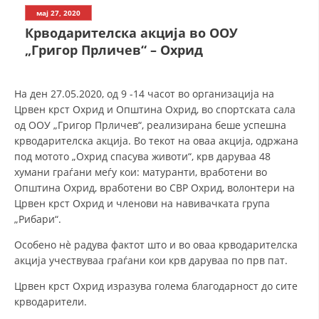
СТРУКТУРА НА ОРГАНИЗАЦИЈАТА
мај 27, 2020
Крводарителска акција во ООУ
КОНТАКТ ИНФОРМАЦИИ
„Григор Прличев“ – Охрид
ЧЛЕНСТВО ВО ПРОФЕСИОНАЛНИ ТЕЛА
На ден 27.05.2020, oд 9 -14 часот во организација на
Црвен крст Охрид и Општина Охрид, во спортската сала
ЗАКОН ЗА ЦКРМ
од ООУ „Григор Прличев“, реализирана беше успешна
крводарителска акција. Во текот на оваа акција, одржана
СТАТУТ НА ЦКРМ
под мотото „Охрид спасува животи“, крв даруваа 48
хумани граѓани меѓу кои: матуранти, вработени во
Општина Охрид, вработени во СВР Охрид, волонтери на
Црвен крст Охрид и членови на навивачката група
„Рибари“.
ОРГАНИЗАЦИЈА И РАЗВОЈ
Особено нè радува фактот што и во оваа крводарителска
акција учествуваа граѓани кои крв даруваа по прв пат.
РАКОВОДЕН ОДБОР
Црвен крст Охрид изразува голема благодарност до сите
СОБРАНИЕ
крводарители.
СТРУКТУРА И ОРГАНИЗАЦИОНА ПОСТАВЕНОСТ