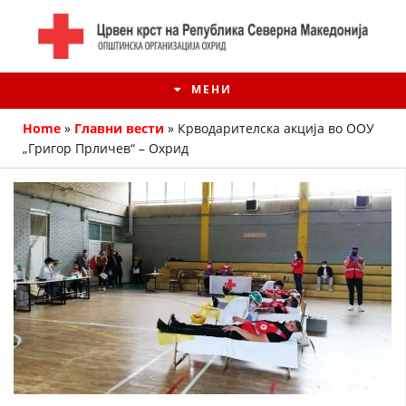
МЕНИ
Home
»
Главни вести
»
Крводарителска акција во ООУ
„Григор Прличев“ – Охрид
ИСТОРИЈАТ НА ЦКРМ
ИСТОРИЈАТ НА ДВИЖЕЊЕТО