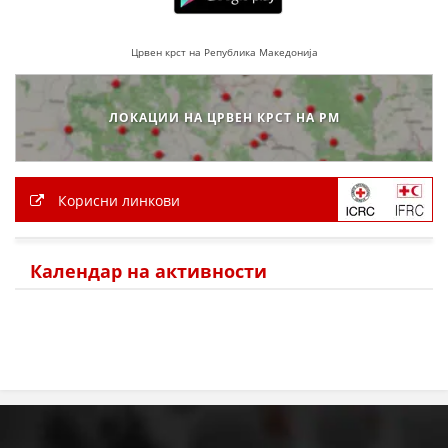
Црвен крст на Република Македонија
ПРИРАЧНИЦИ
СТРАТЕГИИ
ЛОКАЦИИ НА ЦРВЕН КРСТ НА РМ
ЕДУКАТИВНО ИНФОРМАТИВНИ МАТЕРИЈАЛИ
БРОШУРИ
Корисни линкови
ПОСТЕРИ
ПРЕЗЕНТАЦИИ
Календар на активности