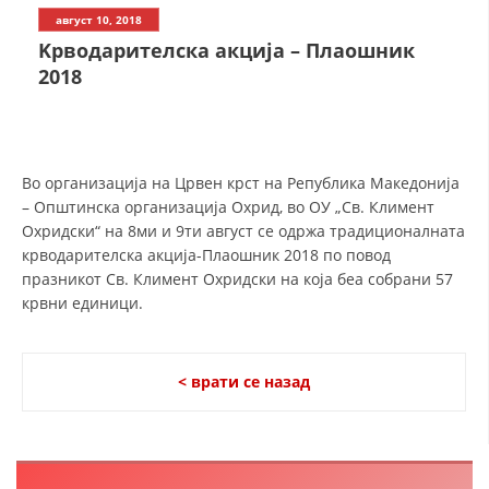
СТРУКТУРА НА ОРГАНИЗАЦИЈАТА
август 10, 2018
Kрводарителска акција – Плаошник
КОНТАКТ ИНФОРМАЦИИ
2018
ЧЛЕНСТВО ВО ПРОФЕСИОНАЛНИ ТЕЛА
ЗАКОН ЗА ЦКРМ
Во организација на Црвен крст на Република Македонија
– Општинска организација Охрид, во ОУ „Св. Климент
СТАТУТ НА ЦКРМ
Охридски“ на 8ми и 9ти август се одржа традиционалната
крводарителска акција-Плаошник 2018 по повод
празникот Св. Климент Охридски на која беа собрани 57
крвни единици.
ОРГАНИЗАЦИЈА И РАЗВОЈ
< врати се назад
РАКОВОДЕН ОДБОР
СОБРАНИЕ
СТРУКТУРА И ОРГАНИЗАЦИОНА ПОСТАВЕНОСТ