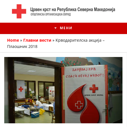
МЕНИ
Home
»
Главни вести
»
Kрводарителска акција –
Плаошник 2018
ИСТОРИЈАТ НА ЦКРМ
ИСТОРИЈАТ НА ДВИЖЕЊЕТО