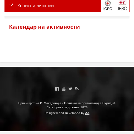
Корисни линкови
ПРИРАЧНИЦИ
Календар на активности
СТРАТЕГИИ
ЕДУКАТИВНО ИНФОРМАТИВНИ МАТЕРИЈАЛИ
БРОШУРИ
ПОСТЕРИ
ПРЕЗЕНТАЦИИ
Црвен крст на Р. Македонија - Општинска организација Охрид ©.
Сите права задржани. 2026
Designed and Developed by
AA