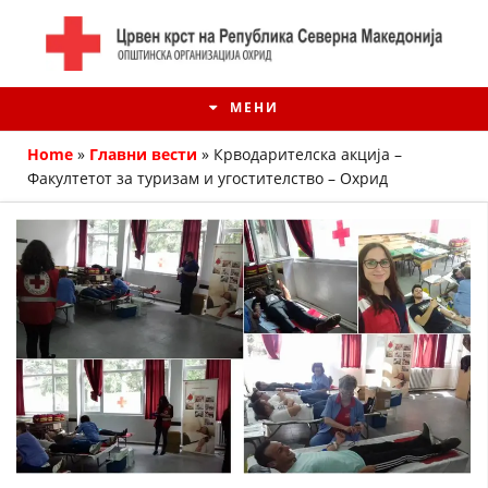
МЕНИ
Home
»
Главни вести
»
Крводарителска акција –
Факултетот за туризам и угостителство – Охрид
ИСТОРИЈАТ НА ЦКРМ
ИСТОРИЈАТ НА ДВИЖЕЊЕТО