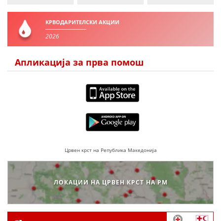
ЗНАЧЕЊЕ НА СЛУЖБАТА ЗА БАРАЊЕ
КРВОДАРИТЕЛСКИ АКЦИИ
2026
ФОРМУЛАРИ ЗА БАРАЊА
ЗДРАВСТВЕНО ПРЕВЕНТИВНА ДЕЈНОСТ
Апликација за прва помош
ПРВА ПОМОШ
КРВОДАРИТЕЛСТВО
ИНФОРМАЦИИ ЗА БОЛЕСТИ
МЕНАЏМЕНТ НА ВОЛОНТЕРИ
Црвен крст на Република Македонија
ЗА НАС
ЛОКАЦИИ НА ЦРВЕН КРСТ НА РМ
ДЕЈСТВУВАЊЕ