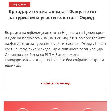
СТРУКТУРА НА ОРГАНИЗАЦИЈАТА
мај 9, 2018
Крводарителска акција – Факултетот
КОНТАКТ ИНФОРМАЦИИ
за туризам и угостителство – Охрид
ЧЛЕНСТВО ВО ПРОФЕСИОНАЛНИ ТЕЛА
Во рамки на одбележувањето на Неделата на Црвен крст
и Црвена полумесечина, на 8 ми мај 2018, во просториите
ЗАКОН ЗА ЦКРМ
на Факултетот за туризам и угостителство – Охрид , Црвен
крст на Република Македонија-Општинска организација
СТАТУТ НА ЦКРМ
Охрид во соработка со РЦТМ Битола одржа
крводарителска акција на која што беа собрани 28 крвни
единици.
ОРГАНИЗАЦИЈА И РАЗВОЈ
< врати се назад
РАКОВОДЕН ОДБОР
СОБРАНИЕ
СТРУКТУРА И ОРГАНИЗАЦИОНА ПОСТАВЕНОСТ