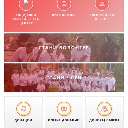
ДИСЕМИНАЦИЈА
СОЦИЈАЛНИ
ПРВА ПОМОШ
ЕЛЕКТРОНСКИ
УСЛУГИ – НЕГА
ВЕСНИК
MЕЃУНАРОДНО ХУМАНИТАРНО ПРАВО
ЦЕНТАР
ПРОМОЦИЈА НА ХУМАНИ ВРЕДНОСТИ
УПОТРЕБА И ЗАШТИТА НА АМБЛЕМОТ
СТАНИ ВОЛОНТЕР
СОЦИЈАЛНО ХУМАНИТАРНА ДЕЈНОСТ
КАКО ДА ДОНИРАТЕ
ПОДГОТВЕНОСТ И ДЕЈСТВО ПРИ КАТАСТРОФИ
СТАНИ ЧЛЕН
ТИМОВИ НА ООЦК ОХРИД
ПРОЕКТИ – ПОДГОТВЕНОСТ И ДЕЈСТВУВАЊЕ ПРИ КАТАСТРОФИ
ОДНОСИ СО ЈАВНОСТ
ИСТРАЖУВАЊЕ НА ЈАВНО МИСЛЕЊЕ
ДОНАЦИИ
ONLINE ДОНАЦИИ
ДОНИРАЈ ОБЛЕКА
МЕЃУНАРОДНА СОРАБОТКА