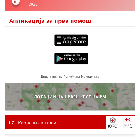
2026
ПРИРАЧНИЦИ
Апликација за прва помош
СТРАТЕГИИ
ЕДУКАТИВНО ИНФОРМАТИВНИ МАТЕРИЈАЛИ
БРОШУРИ
ПОСТЕРИ
Црвен крст на Република Македонија
ПРЕЗЕНТАЦИИ
ЛОКАЦИИ НА ЦРВЕН КРСТ НА РМ
Корисни линкови