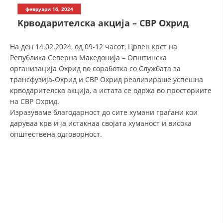
СТРУКТУРА НА ОРГАНИЗАЦИЈАТА
февруари 16, 2024
Kрводарителска акција – СВР Охрид
КОНТАКТ ИНФОРМАЦИИ
ЧЛЕНСТВО ВО ПРОФЕСИОНАЛНИ ТЕЛА
На ден 14.02.2024, од 09-12 часот, Црвен крст на
Република Северна Македонија – Општинска
организација Охрид во соработка со Службата за
трансфузија-Охрид и СВР Охрид реализираше успешна
ЗАКОН ЗА ЦКРМ
крводарителска акција, а истата се одржа во просториите
на СВР Охрид.
СТАТУТ НА ЦКРМ
Изразуваме благодарност до сите хумани граѓани кои
даруваа крв и ја истакнаа својата хуманост и висока
општествена одговорност.
ОРГАНИЗАЦИЈА И РАЗВОЈ
РАКОВОДЕН ОДБОР
СОБРАНИЕ
СТРУКТУРА И ОРГАНИЗАЦИОНА ПОСТАВЕНОСТ