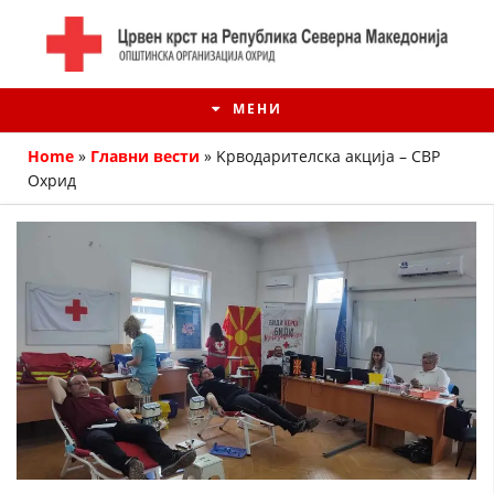
МЕНИ
Home
»
Главни вести
»
Kрводарителска акција – СВР
Охрид
ИСТОРИЈАТ НА ЦКРМ
ИСТОРИЈАТ НА ДВИЖЕЊЕТО