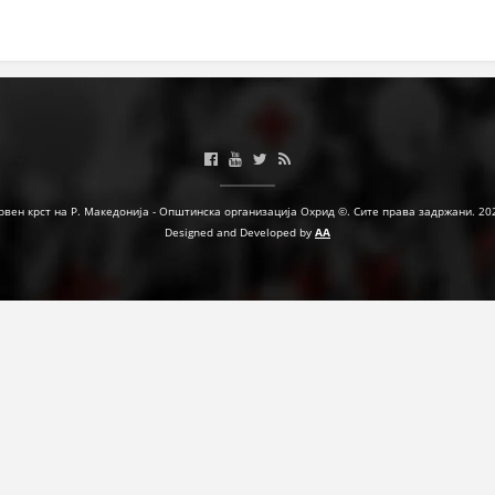
ЗНАЧЕЊЕ НА СЛУЖБАТА ЗА БАРАЊЕ
ФОРМУЛАРИ ЗА БАРАЊА
ЗДРАВСТВЕНО ПРЕВЕНТИВНА ДЕЈНОСТ
ПРВА ПОМОШ
КРВОДАРИТЕЛСТВО
рвен крст на Р. Македонија - Општинска организација Охрид ©. Сите права задржани. 20
Designed and Developed by
AA
ИНФОРМАЦИИ ЗА БОЛЕСТИ
МЕНАЏМЕНТ НА ВОЛОНТЕРИ
ЗА НАС
ДЕЈСТВУВАЊЕ