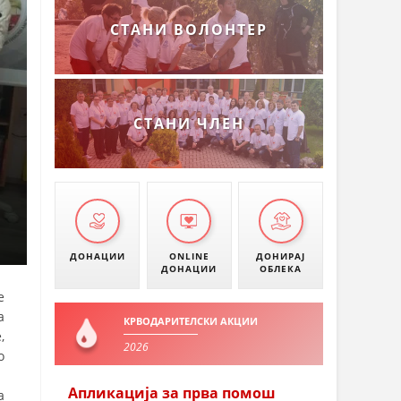
СТАНИ ВОЛОНТЕР
СТАНИ ЧЛЕН
ДОНАЦИИ
ONLINE
ДОНИРАЈ
ДОНАЦИИ
ОБЛЕКА
е
а
КРВОДАРИТЕЛСКИ АКЦИИ
,
2026
о
Апликација за прва помош
а