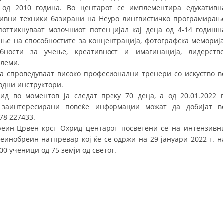
 од 2010 година. Во центарот се имплементира едукативн
ДИСЕМИНАЦИЈА
тивни техники базирани на Неуро лингвистичко програмирањ
поттикнуваат мозочниот потенцијал кај деца од 4-14 годишн
MЕЃУНАРОДНО ХУМАНИТАРНО ПРАВО
ање на способностите за концентрација, фотографска меморија
бности за учење, креативност и имагинација, лидерство
ПРОМОЦИЈА НА ХУМАНИ ВРЕДНОСТИ
блеми.
УПОТРЕБА И ЗАШТИТА НА АМБЛЕМОТ
а спроведуваат високо професионални тренери со искуство в
родни инструктори.
СОЦИЈАЛНО ХУМАНИТАРНА ДЕЈНОСТ
д во моментов ја следат преку 70 деца, а од 20.01.2022 г
 заинтересирани повеќе информации можат да добијат в
КАКО ДА ДОНИРАТЕ
78 227433.
ПОДГОТВЕНОСТ И ДЕЈСТВО ПРИ КАТАСТРОФИ
реин-Црвен крст Охрид центарот посветени се на интензивн
еинобреин натпревар кој ќе се одржи на 29 јануари 2022 г. н
ТИМОВИ НА ООЦК ОХРИД
00 ученици од 75 земји од светот.
ПРОЕКТИ – ПОДГОТВЕНОСТ И ДЕЈСТВУВАЊЕ ПРИ КАТАСТРОФИ
ОДНОСИ СО ЈАВНОСТ
ИСТРАЖУВАЊЕ НА ЈАВНО МИСЛЕЊЕ
МЕЃУНАРОДНА СОРАБОТКА