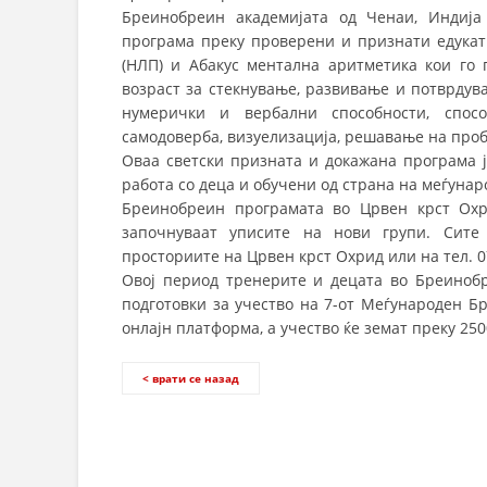
Бреинобреин академијата од Ченаи, Индија
програма преку проверени и признати едука
(НЛП) и Абакус ментална аритметика кои го 
возраст за стекнување, развивање и потврдув
нумерички и вербални способности, спосо
самодоверба, визуелизација, решавање на про
Оваа светски призната и докажана програма ј
работа со деца и обучени од страна на меѓуна
Бреинобреин програмата во Црвен крст Охри
започнуваат уписите на нови групи. Сите
просториите на Црвен крст Охрид или на тел. 0
Овој период тренерите и децата во Бреиноб
подготовки за учество на 7-от Меѓународен Бр
онлајн платформа, а учество ќе земат преку 250
< врати се назад