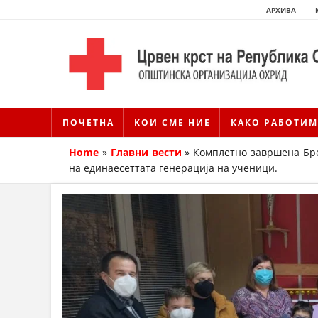
АРХИВА
ПОЧЕТНА
КОИ СМЕ НИЕ
КАКО РАБОТИМ
Home
»
Главни вести
»
Комплетно завршена Бр
на единаесеттата генерација на ученици.