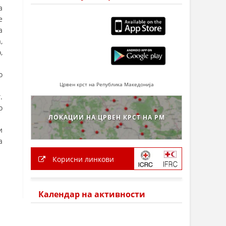
а
е
а
,
,
о
Црвен крст на Република Македонија
.
о
ЛОКАЦИИ НА ЦРВЕН КРСТ НА РМ
и
а
Корисни линкови
Календар на активности