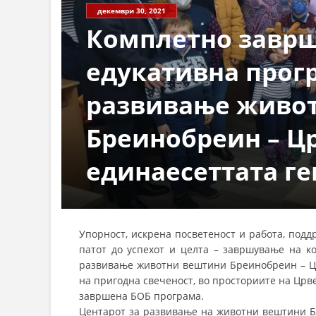
декември 30, 2021
Комплетно завр
едукативна прогр
развивање живо
Бреинобреин – Цр
единаесеттата ге
Упорност, искрена посветеност и работа, под
патот до успехот и целта – завршување на к
развивање животни вештини Бреинобреин – Црв
на пригодна свеченост, во просториите на Црв
завршена БОБ програма.
Центарот за развивање на животни вештини Б