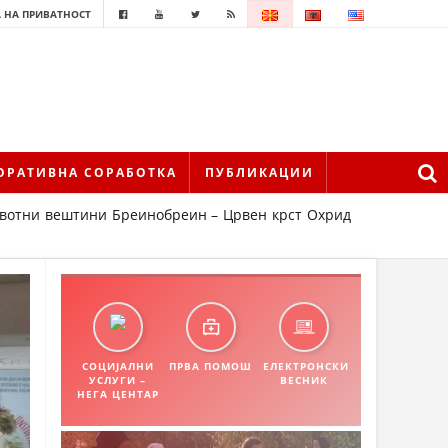
 НА ПРИВАТНОСТ
ОРАТИВНА СОРАБОТКА
ПУБЛИКАЦИИ
вотни вештини Бреинобреин – Црвен крст Охрид
СОЦИЈАЛНИ
ПРВА ПОМОШ
ЕЛЕКТРОНСКИ
УСЛУГИ –
ВЕСНИК
НЕГА ЦЕНТАР