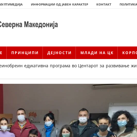
МУЛТИМЕДИЈА
ИНФОРМАЦИИ ОД ЈАВЕН КАРАКТЕР
КОНТАКТ
ПОЛИТИКА
Е
ПРИНЦИПИ
ДЕЈНОСТИ
МЛАДИ НА ЦК
КОРП
еинобреин едукативна програма во Центарот за развивање жи
ИСТОРИЈАТ НА ЦКРМ
ИСТОРИЈАТ НА ДВИЖЕЊЕТО