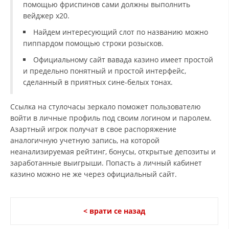
помощью фриспинов сами должны выполнить
вейджер х20.
Найдем интересующий слот по названию можно
пиппардом помощью строки розысков.
Официальному сайт вавада казино имеет простой
и предельно понятный и простой интерфейс,
сделанный в приятных сине-белых тонах.
Ссылка на стулочасы зеркало поможет пользователю
войти в личные профиль под своим логином и паролем.
Азартный игрок получат в свое распоряжение
аналогичную учетную запись, на которой
неанализируемая рейтинг, бонусы, открытые депозиты и
заработанные выигрыши. Попасть а личный кабинет
казино можно не же через официальный сайт.
< врати се назад