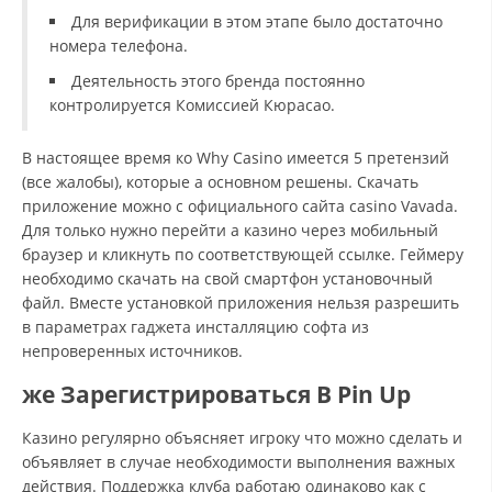
Для верификации в этом этапе было достаточно
номера телефона.
Деятельность этого бренда постоянно
контролируется Комиссией Кюрасао.
В настоящее время ко Why Casino имеется 5 претензий
(все жалобы), которые а основном решены. Скачать
приложение можно с официального сайта casino Vavada.
Для только нужно перейти а казино через мобильный
браузер и кликнуть по соответствующей ссылке. Геймеру
необходимо скачать на свой смартфон установочный
файл. Вместе установкой приложения нельзя разрешить
в параметрах гаджета инсталляцию софта из
непроверенных источников.
же Зарегистрироваться В Pin Up
Казино регулярно объясняет игроку что можно сделать и
объявляет в случае необходимости выполнения важных
действия. Поддержка клуба работаю одинаково как с