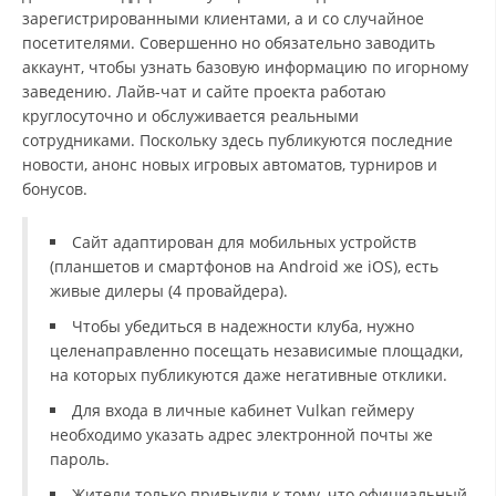
зарегистрированными клиентами, а и со случайное
посетителями. Совершенно но обязательно заводить
аккаунт, чтобы узнать базовую информацию по игорному
заведению. Лайв-чат и сайте проекта работаю
круглосуточно и обслуживается реальными
сотрудниками. Поскольку здесь публикуются последние
новости, анонс новых игровых автоматов, турниров и
бонусов.
Сайт адаптирован для мобильных устройств
(планшетов и смартфонов на Android же iOS), есть
живые дилеры (4 провайдера).
Чтобы убедиться в надежности клуба, нужно
целенаправленно посещать независимые площадки,
на которых публикуются даже негативные отклики.
Для входа в личные кабинет Vulkan геймеру
необходимо указать адрес электронной почты же
пароль.
Жители только привыкли к тому, что официальный