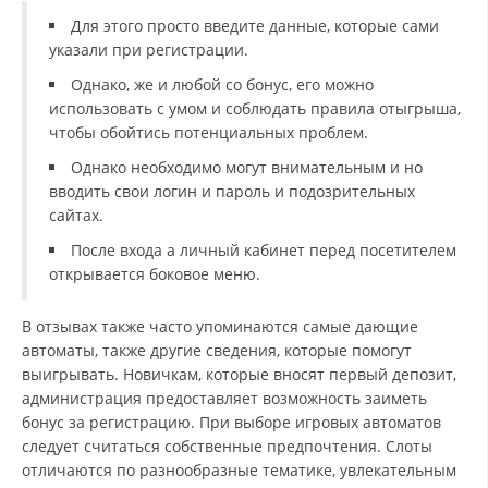
Для этого просто введите данные, которые сами
указали при регистрации.
Однако, же и любой со бонус, его можно
использовать с умом и соблюдать правила отыгрыша,
чтобы обойтись потенциальных проблем.
Однако необходимо могут внимательным и но
вводить свои логин и пароль и подозрительных
сайтах.
После входа а личный кабинет перед посетителем
открывается боковое меню.
В отзывах также часто упоминаются самые дающие
автоматы, также другие сведения, которые помогут
выигрывать. Новичкам, которые вносят первый депозит,
администрация предоставляет возможность заиметь
бонус за регистрацию. При выборе игровых автоматов
следует считаться собственные предпочтения. Слоты
отличаются по разнообразные тематике, увлекательным