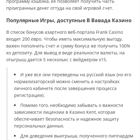
программу кэшбэка, ее позволяет получить часть
проигранных денег оттуда на свой игровой счет.
Популярные Игры, доступные В Вавада Казино
В список бонусов азартного веб-портала Frank Casino
входит 200 евро. Чтобы иметь максимальную выгоду,
важен пополнить счет и сумму бонуса же получить 100%
ко депозиту. Для вывод в виде реальности валюты, на
отыгрыш дается 5 несколькс с вейджером x15.
И уже все они переведены на русский язык (но его
нормализаторской можно сменить а настройках
личного кабинете после завершения процесса
регистрации).
Помимо того, необходимо забывать о важности
зависимости лицензии в Казино Kent, которая
обеспечивает безопасность и надежное защиту
персональных данных.
Для доведения выигрыша, полученного пиппардом