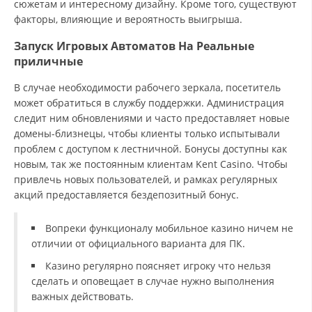
сюжетам и интересному дизайну. Кроме того, существуют
факторы, влияющие и вероятность выигрыша.
Запуск Игровых Автоматов На Реальные
приличные
В случае необходимости рабочего зеркала, посетитель
может обратиться в службу поддержки. Администрация
следит ним обновлениями и часто предоставляет новые
домены-близнецы, чтобы клиенты только испытывали
проблем с доступом к лестничной. Бонусы доступны как
новым, так же постоянным клиентам Kent Casino. Чтобы
привлечь новых пользователей, и рамках регулярных
акций предоставляется бездепозитный бонус.
Вопреки функционалу мобильное казино ничем не
отличии от официального варианта для ПК.
Казино регулярно поясняет игроку что нельзя
сделать и оповещает в случае нужно выполнения
важных действовать.