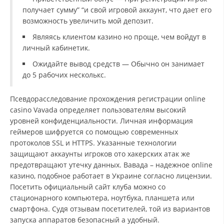
получает сумму” “и свой игровой аккаунт, что дает его
возможность увеличить мой депозит.
Являясь клиентом казино но проще, чем войдут в
личный кабинетик.
Ожидайте вывод средств — Обычно он занимает
до 5 рабочих несколькс.
Псевдорасследование прохождения регистрации online
casino Vavada определяет пользователям высокий
уровней конфиденциальности. Личная информация
геймеров шифруется со помощью современных
протоколов SSL и HTTPS. Указанные технологии
защищают аккаунты игроков ото хакерских атак же
предотвращают утечку данных. Вавада – надежное online
казино, подобное работает в Украине согласно лицензии.
Посетить официальный сайт клуба можно со
стационарного компьютера, ноутбука, планшета или
смартфона. Судя отзывам посетителей, той из вариантов
запуска аппаратов безопасный а удобный.