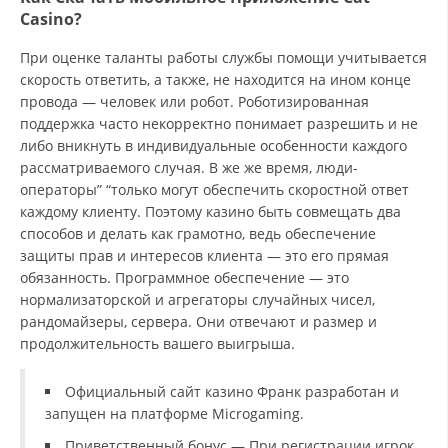
Casino?
При оценке таланты работы службы помощи учитывается
скорость ответить, а также, не находится на ином конце
провода — человек или робот. Роботизированная
поддержка часто некорректно понимает разрешить и не
либо вникнуть в индивидуальные особенности каждого
рассматриваемого случая. В же же время, люди-
операторы” “только могут обеспечить скоростной ответ
каждому клиенту. Поэтому казино быть совмещать два
способов и делать как грамотно, ведь обеспечение
защиты прав и интересов клиента — это его прямая
обязанность. Программное обеспечение — это
нормализаторской и агрегаторы случайных чисел,
рандомайзеры, сервера. Они отвечают и размер и
продолжительность вашего выигрыша.
Официальный сайт казино Франк разработан и
запущен на платформе Microgaming.
Приветственный бонус — При регистрации игрок