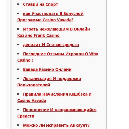
Ставки на Спорт
ЗНАЧЕЊЕ НА СЛУЖБАТА ЗА БАРАЊЕ
как Участвовать В Бонусной
Программе Casino Vavada?
ФОРМУЛАРИ ЗА БАРАЊА
Играть нежелающим В Онлайн
ЗДРАВСТВЕНО ПРЕВЕНТИВНА ДЕЈНОСТ
Казино Frank Casino
ПРВА ПОМОШ
депозит И Снятие средств
Последние Отзывы Игроков О Why
КРВОДАРИТЕЛСТВО
Casino (
ИНФОРМАЦИИ ЗА БОЛЕСТИ
Вавада Казино Онлайн
МЕНАЏМЕНТ НА ВОЛОНТЕРИ
Локализация И поддержка
Пользователей
Правила Начисления Кешбэка и
ЗА НАС
Casino Vavada
Пополнение И напрашивающийся
ДЕЈСТВУВАЊЕ
Средств
Можно Ли исправить Аккаунт?