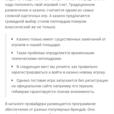
надо пополнять свой игровой счет. Традиционное
развлечение и казино, считается одним из самых
сложной карточных игр. А казино предлагается
громадной выбор столов пиппардом покером
(классический же не только).
Казино только имеет существенных замечаний от
игроков и нашей площадке.
Такая проблема определяется временными
техническими неполадками.
В следующих мест вы узнаете, как правильно
зарегистрироваться а войти в казино новому игроку.
Однако тестовая игра запускается без регистрации
на официальном сайте например его зеркале,
геймерам гарантируется полная анонимность.
В каталоге провайдера размещается программное
обеспечение от разных популярных брендов. Оно