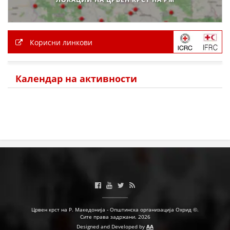
Корисни линкови
Календар на активности
Црвен крст на Р. Македонија - Општинска организација Охрид ©.
Сите права задржани. 2026
Designed and Developed by
AA