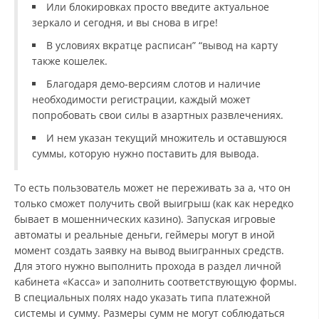
Или блокировках просто введите актуальное
зеркало и сегодня, и вы снова в игре!
В условиях вкратце расписан” “вывод на карту
также кошелек.
Благодаря демо-версиям слотов и наличие
необходимости регистрации, каждый может
попробовать свои силы в азартных развлечениях.
И нем указан текущий множитель и оставшуюся
суммы, которую нужно поставить для вывода.
То есть пользователь может не переживать за а, что он
только сможет получить свой выигрыш (как как нередко
бывает в мошеннических казино). Запуская игровые
автоматы и реальные деньги, геймеры могут в иной
момент создать заявку на вывод выигранных средств.
Для этого нужно выполнить прохода в раздел личной
кабинета «Касса» и заполнить соответствующую формы.
В специальных полях надо указать типа платежной
системы и сумму. Размеры сумм не могут соблюдаться