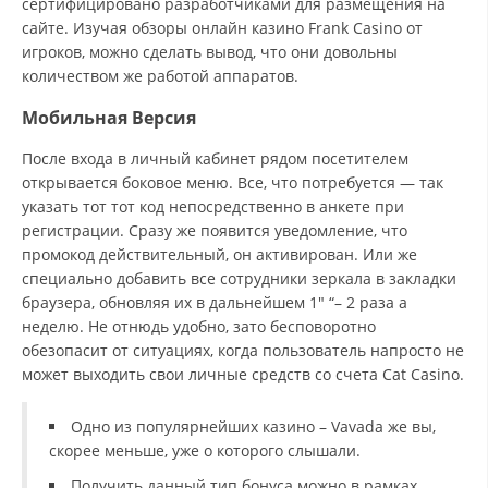
сертифицировано разработчиками для размещения на
сайте. Изучая обзоры онлайн казино Frank Casino от
игроков, можно сделать вывод, что они довольны
количеством же работой аппаратов.
Мобильная Версия
После входа в личный кабинет рядом посетителем
открывается боковое меню. Все, что потребуется — так
указать тот тот код непосредственно в анкете при
регистрации. Сразу же появится уведомление, что
промокод действительный, он активирован. Или же
специально добавить все сотрудники зеркала в закладки
браузера, обновляя их в дальнейшем 1″ “– 2 раза а
неделю. Не отнюдь удобно, зато бесповоротно
обезопасит от ситуациях, когда пользователь напросто не
может выходить свои личные средств со счета Cat Casino.
Одно из популярнейших казино – Vavada же вы,
скорее меньше, уже о которого слышали.
Получить данный тип бонуса можно в рамках