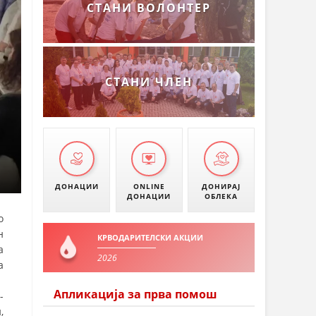
СТАНИ ВОЛОНТЕР
СТАНИ ЧЛЕН
ДОНАЦИИ
ONLINE
ДОНИРАЈ
ДОНАЦИИ
ОБЛЕКА
о
н
КРВОДАРИТЕЛСКИ АКЦИИ
а
2026
а
Апликација за прва помош
-
,