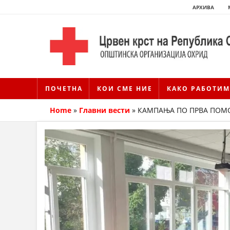
АРХИВА
ПОЧЕТНА
КОИ СМЕ НИЕ
КАКО РАБОТИМ
Home
»
Главни вести
»
КАМПАЊА ПО ПРВА ПО