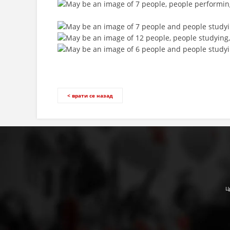
< врати се назад
Ц