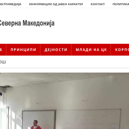
МУЛТИМЕДИЈА
ИНФОРМАЦИИ ОД ЈАВЕН КАРАКТЕР
КОНТАКТ
ПОЛИТИКА
Е
ПРИНЦИПИ
ДЕЈНОСТИ
МЛАДИ НА ЦК
КОРП
МОШ
ИСТОРИЈАТ НА ЦКРМ
ИСТОРИЈАТ НА ДВИЖЕЊЕТО