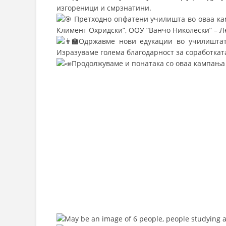
изгореници и смрзнатини.
Претходно опфатени училишта во оваа кам
Климент Охридски”, ООУ “Ванчо Николески” – Л
Одржавме нови едукации во училиштата
Изразуваме голема благодарност за соработкат
Продолжуваме и понатака со оваа кампања