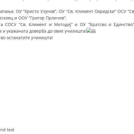
ДИСЕМИНАЦИЈА
пања: ОУ “Христо Узунов”, ОУ “Св. Климент Охридски” ОСУ “Св
ескоец и ООУ “Григор Прличев”.
MЕЃУНАРОДНО ХУМАНИТАРНО ПРАВО
 СОСУ “Св. Климент и Методиј” и ОУ “Братсво и Единство”
а и укажаната доверба до овие училишта!
ПРОМОЦИЈА НА ХУМАНИ ВРЕДНОСТИ
 во останатите училишта!
УПОТРЕБА И ЗАШТИТА НА АМБЛЕМОТ
СОЦИЈАЛНО ХУМАНИТАРНА ДЕЈНОСТ
КАКО ДА ДОНИРАТЕ
ПОДГОТВЕНОСТ И ДЕЈСТВО ПРИ КАТАСТРОФИ
ТИМОВИ НА ООЦК ОХРИД
ПРОЕКТИ – ПОДГОТВЕНОСТ И ДЕЈСТВУВАЊЕ ПРИ КАТАСТРОФИ
ОДНОСИ СО ЈАВНОСТ
ИСТРАЖУВАЊЕ НА ЈАВНО МИСЛЕЊЕ
МЕЃУНАРОДНА СОРАБОТКА