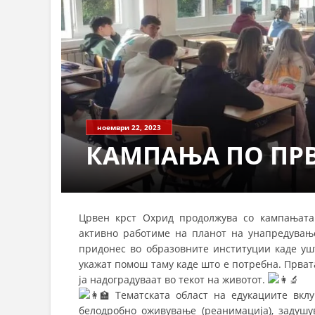
ноември 22, 2023
КАМПАЊА ПО ПР
Црвен крст Охрид продолжува со кампањата
активно работиме на планот на унапредување
придонес во образовните институции каде ушт
укажат помош таму каде што е потребна. Прва
ја надоградуваат во текот на животот.
Тематската област на едукациите вкл
белодробно оживување (реанимација), задушу