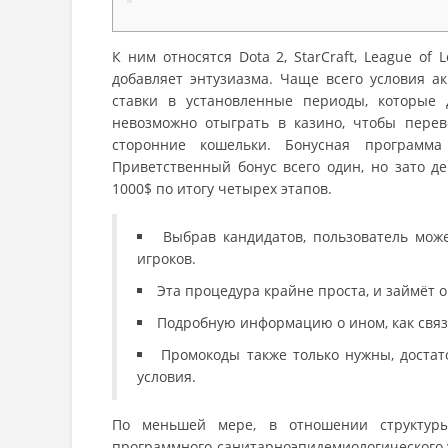
К ним относятся Dota 2, StarCraft, League of 
добавляет энтузиазма. Чаще всего условия 
ставки в установленные периоды, которые 
невозможно отыграть в казино, чтобы перев
сторонние кошельки. Бонусная программа 
Приветственный бонус всего один, но зато д
1000$ по итогу четырех этапов.
Выбрав кандидатов, пользователь мож
игроков.
Эта процедура крайне проста, и займёт о
Подробную информацию о ином, как связа
Промокоды также только нужны, доста
условия.
По меньшей мере, в отношении структур
программного санитарноэпидемиологического у