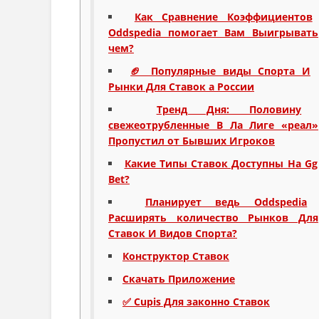
Как Сравнение Коэффициентов
Oddspedia помогает Вам Выигрывать
чем?
🏈 Популярные виды Спорта И
Рынки Для Ставок а России
Тренд Дня: Половину
свежеотрубленные В Ла Лиге «реал»
Пропустил от Бывших Игроков
Какие Типы Ставок Доступны На Gg
Bet?
Планирует ведь Oddspedia
Расширять количество Рынков Для
Ставок И Видов Спорта?
Конструктор Ставок
Скачать Приложение
✅ Cupis Для законно Ставок