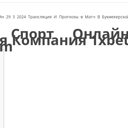
СТРУКТУРА НА ОРГАНИЗАЦИЈАТА
КОНТАКТ ИНФОРМАЦИИ
йн 29 3 2024 Трансляция И Прогнозы в Матч В Букмекерско
ЧЛЕНСТВО ВО ПРОФЕСИОНАЛНИ ТЕЛА
 Спорт Онлай
я Компания 1xbe
om
ЗАКОН ЗА ЦКРМ
СТАТУТ НА ЦКРМ
ОРГАНИЗАЦИЈА И РАЗВОЈ
РАКОВОДЕН ОДБОР
СОБРАНИЕ
СТРУКТУРА И ОРГАНИЗАЦИОНА ПОСТАВЕНОСТ