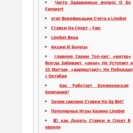
Часто Задаваемые вопрос О Бк
Fansport
этап Верификации Счета а Linebet
Ставки На Спорт – Faq:
Linebet Вход
Акции И Бонусы
главную Серии Топ-лиг: «интер»
Всегда Забивает, «реал» Не Уступает а
23 Матчах, «дармштадт» Не Побеждал
с Октября
Как Работает Букмекерская
Компания?
Зачем сделано Ставки На Gg Bet?
Популярные Игры Казино Linebet
💵 как Делать Ставки и Спорт В
европе