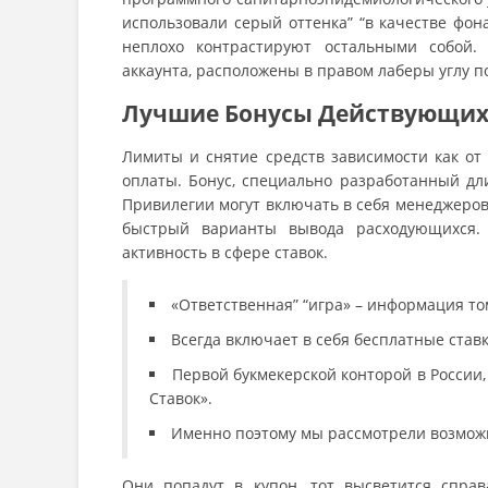
использовали серый оттенка” “в качестве фон
неплохо контрастируют остальными собой.
аккаунта, расположены в правом лаберы углу п
Лучшие Бонусы Действующих
Лимиты и снятие средств зависимости как от 
оплаты. Бонус, специально разработанный дл
Привилегии могут включать в себя менеджеров
быстрый варианты вывода расходующихся. 
активность в сфере ставок.
«Ответственная” “игра» – информация то
Всегда включает в себя бесплатные став
Первой букмекерской конторой в России
Ставок».
Именно поэтому мы рассмотрели возможн
Они попадут в купон, тот высветится справ