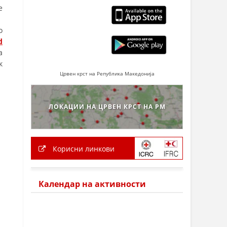
е
о
d
а
к
Црвен крст на Република Македонија
ЛОКАЦИИ НА ЦРВЕН КРСТ НА РМ
Корисни линкови
Календар на активности