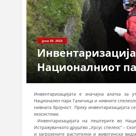
јуни 20, 2023
Инвентаризација
Националниот па
Инвентаризацијата е значајна алатка за у
Национален парк Галичица и нивните спелеоло
нивната бројност. Преку инвентаризацијата се
екосистеми.
Инвентаризацијата на пештерите во Нацио
Истражувачкото друштво „Урсус спелеос“ – Ско
и загрозените растителни и животински видо