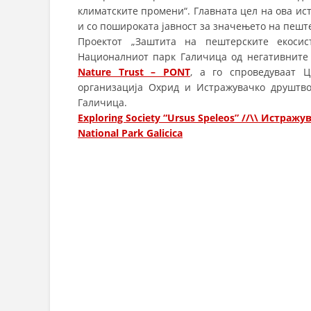
климатските промени“. Главната цел на ова и
и со пошироката јавност за значењето на пешт
Проектот „Заштита на пештерските екоси
Националниот парк Галичица од негативните
Nature Trust – PONT
, a го спроведуваат 
организација Охрид и Истражувачко друштво 
Галичица.
Exploring Society “Ursus Speleos” //\\ Истра
National Park Galicica