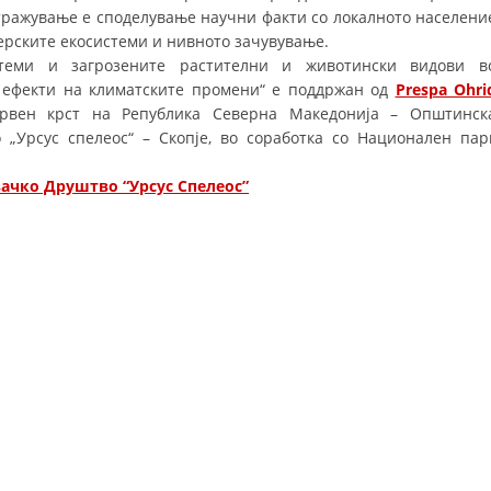
стражување е споделување научни факти со локалното населени
ДИСЕМИНАЦИЈА
ерските екосистеми и нивното зачувување.
стеми и загрозените растителни и животински видови в
MЕЃУНАРОДНО ХУМАНИТАРНО ПРАВО
 ефекти на климатските промени“ е поддржан од
Prespa Ohri
Црвен крст на Република Северна Македонија – Општинск
ПРОМОЦИЈА НА ХУМАНИ ВРЕДНОСТИ
„Урсус спелеос“ – Скопје, во соработка со Национален пар
УПОТРЕБА И ЗАШТИТА НА АМБЛЕМОТ
жувачко Друштво “Урсус Спелеос”
СОЦИЈАЛНО ХУМАНИТАРНА ДЕЈНОСТ
КАКО ДА ДОНИРАТЕ
ПОДГОТВЕНОСТ И ДЕЈСТВО ПРИ КАТАСТРОФИ
ТИМОВИ НА ООЦК ОХРИД
ПРОЕКТИ – ПОДГОТВЕНОСТ И ДЕЈСТВУВАЊЕ ПРИ КАТАСТРОФИ
ОДНОСИ СО ЈАВНОСТ
ИСТРАЖУВАЊЕ НА ЈАВНО МИСЛЕЊЕ
МЕЃУНАРОДНА СОРАБОТКА