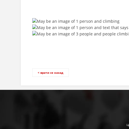
< врати се назад
Ц