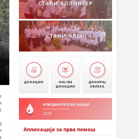
СТАНИ ВОЛОНТЕР
СТАНИ ЧЛЕН
ДОНАЦИИ
ONLINE
ДОНИРАЈ
ДОНАЦИИ
ОБЛЕКА
е
и
КРВОДАРИТЕЛСКИ АКЦИИ
е
2026
д
Апликација за прва помош
и
а