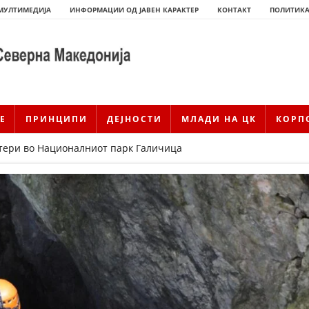
МУЛТИМЕДИЈА
ИНФОРМАЦИИ ОД ЈАВЕН КАРАКТЕР
КОНТАКТ
ПОЛИТИКА
Е
ПРИНЦИПИ
ДЕЈНОСТИ
МЛАДИ НА ЦК
КОРП
тери во Националниот парк Галичица
ИСТОРИЈАТ НА ЦКРМ
ИСТОРИЈАТ НА ДВИЖЕЊЕТО