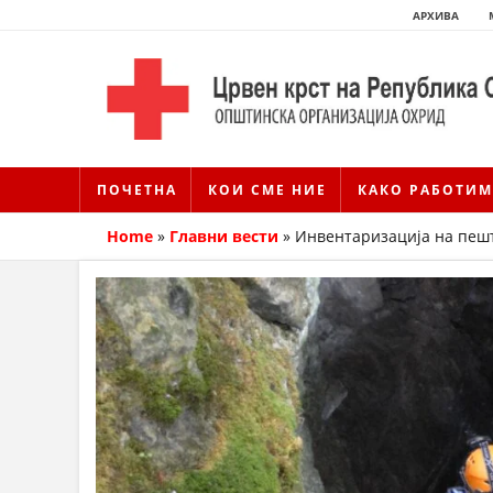
АРХИВА
ПОЧЕТНА
КОИ СМЕ НИЕ
КАКО РАБОТИМ
Home
»
Главни вести
»
Инвентаризација на пеш