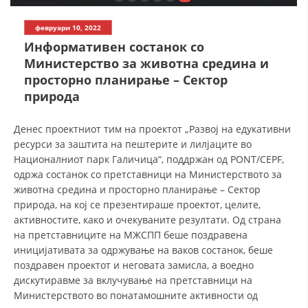
СТРУКТУРА НА ОРГАНИЗАЦИЈАТА
февруари 10, 2022
КОНТАКТ ИНФОРМАЦИИ
Информативен состанок со
ЧЛЕНСТВО ВО ПРОФЕСИОНАЛНИ ТЕЛА
Министерство за животна средина и
просторно планирање – Сектор
природа
ЗАКОН ЗА ЦКРМ
Денес проектниот тим на проектот „Развој на едукативни
СТАТУТ НА ЦКРМ
ресурси за заштита на пештерите и лилјаците во
Националниот парк Галичица“, поддржан од PONT/CEPF,
одржа состанок со претставници на Министерството за
животна средина и просторно планирање – Сектор
природа, на кој се презентираше проектот, целите,
активностите, како и очекуваните резултати. Од страна
ОРГАНИЗАЦИЈА И РАЗВОЈ
на претставниците на МЖСПП беше поздравена
иницијативата за одржување на ваков состанок, беше
РАКОВОДЕН ОДБОР
поздравен проектот и неговата замисла, а воедно
СОБРАНИЕ
дискутиравме за вклучување на претставници на
Министерството во понатамошните активности од
СТРУКТУРА И ОРГАНИЗАЦИОНА ПОСТАВЕНОСТ