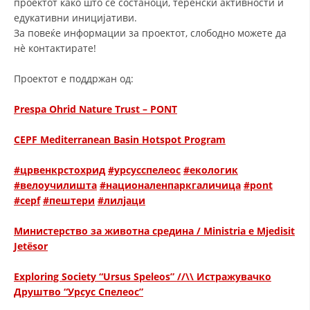
проектот како што се состаноци, теренски активности и
едукативни иницијативи.
ДИСЕМИНАЦИЈА
За повеќе информации за проектот, слободно можете да
MЕЃУНАРОДНО ХУМАНИТАРНО ПРАВО
нѐ контактирате!
ПРОМОЦИЈА НА ХУМАНИ ВРЕДНОСТИ
Проектот е поддржан од:
УПОТРЕБА И ЗАШТИТА НА АМБЛЕМОТ
Prespa Ohrid Nature Trust – PONT
СОЦИЈАЛНО ХУМАНИТАРНА ДЕЈНОСТ
CEPF Mediterranean Basin Hotspot Program
КАКО ДА ДОНИРАТЕ
#црвенкрстохрид
#урсусспелеос
#екологик
ПОДГОТВЕНОСТ И ДЕЈСТВО ПРИ КАТАСТРОФИ
#велоучилишта
#националенпаркгаличица
#pont
#cepf
#пештери
#лилјаци
ТИМОВИ НА ООЦК ОХРИД
ПРОЕКТИ – ПОДГОТВЕНОСТ И ДЕЈСТВУВАЊЕ ПРИ КАТАСТРОФИ
Министерство за животна средина / Ministria e Mjedisit
Jetësor
ОДНОСИ СО ЈАВНОСТ
Exploring Society “Ursus Speleos” //\\ Истражувачко
ИСТРАЖУВАЊЕ НА ЈАВНО МИСЛЕЊЕ
Друштво “Урсус Спелеос”
МЕЃУНАРОДНА СОРАБОТКА