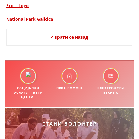
Eco – Logic
ЗНАЧЕЊЕ НА СЛУЖБАТА ЗА БАРАЊЕ
National Park Galicica
ФОРМУЛАРИ ЗА БАРАЊА
ЗДРАВСТВЕНО ПРЕВЕНТИВНА ДЕЈНОСТ
< врати се назад
ПРВА ПОМОШ
КРВОДАРИТЕЛСТВО
ИНФОРМАЦИИ ЗА БОЛЕСТИ
МЕНАЏМЕНТ НА ВОЛОНТЕРИ
СОЦИЈАЛНИ
ПРВА ПОМОШ
ЕЛЕКТРОНСКИ
УСЛУГИ – НЕГА
ВЕСНИК
ЦЕНТАР
ЗА НАС
ДЕЈСТВУВАЊЕ
СТАНИ ВОЛОНТЕР