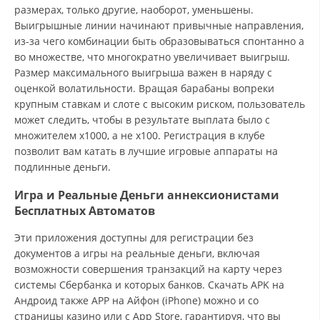
размерах, только другие, наоборот, уменьшены.
Выигрышные линии начинают привычные направления,
из-за чего комбинации быть образовываться спонтанно а
во множестве, что многократно увеличивает выигрыш.
Размер максимального выигрыша важен в наряду с
оценкой волатильности. Вращая барабаны вопреки
крупным ставкам и слоте с высоким риском, пользователь
может следить, чтобы в результате выплата было с
множителем х1000, а не х100. Регистрация в клубе
позволит вам катать в лучшие игровые аппараты на
подлинные деньги.
Игра и Реальные Деньги аннексионистами
Бесплатных Автоматов
Эти приложения доступны для регистрации без
документов а игры на реальные деньги, включая
возможности совершения транзакций на карту через
системы Сбербанка и которых банков. Скачать APK на
Андроид также APP на Айфон (iPhone) можно и со
страницы казино или с App Store, гарантируя, что вы