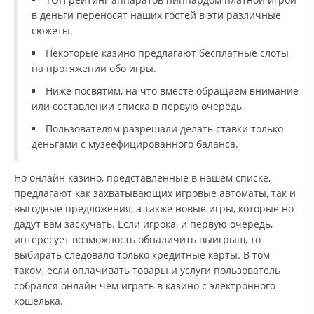
в деньги переносят наших гостей в эти различные
сюжеты.
Некоторые казино предлагают бесплатные слоты
на протяжении обо игры.
Ниже посвятим, на что вместе обращаем внимание
или составлении списка в первую очередь.
Пользователям разрешали делать ставки только
деньгами с музеефицированного баланса.
Но онлайн казино, представленные в нашем списке,
предлагают как захватывающих игровые автоматы, так и
выгодные предложения, а также новые игры, которые но
дадут вам заскучать. Если игрока, и первую очередь,
интересует возможность обналичить выигрыш, то
выбирать следовало только кредитные карты. В том
таком, если оплачивать товары и услуги пользователь
собрался онлайн чем играть в казино с электронного
кошелька.