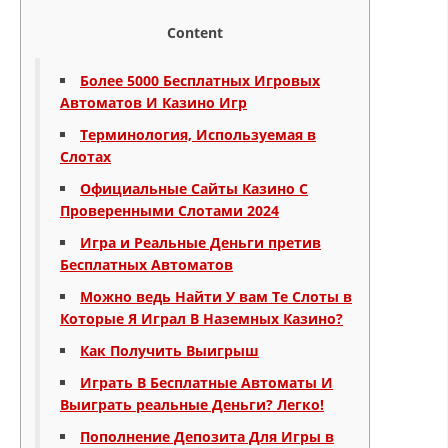
СТРУКТУРА НА ОРГАНИЗАЦИЈАТА
Content
КОНТАКТ ИНФОРМАЦИИ
Более 5000 Бесплатных Игровых
ЧЛЕНСТВО ВО ПРОФЕСИОНАЛНИ ТЕЛА
Автоматов И Казино Игр
Терминология, Используемая в
Слотах
ЗАКОН ЗА ЦКРМ
Официальные Сайты Казино С
СТАТУТ НА ЦКРМ
Проверенными Слотами 2024
Игра и Реальные Деньги претив
Бесплатных Автоматов
Можно ведь Найти У вам Те Слоты в
Которые Я Играл В Наземных Казино?
ОРГАНИЗАЦИЈА И РАЗВОЈ
Как Получить Выигрыш
РАКОВОДЕН ОДБОР
Играть В Бесплатные Автоматы И
СОБРАНИЕ
Выиграть реальные Деньги? Легко!
Пополнение Депозита Для Игры в
СТРУКТУРА И ОРГАНИЗАЦИОНА ПОСТАВЕНОСТ