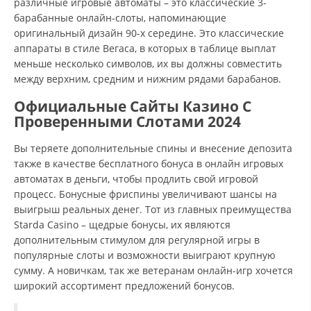
различные игровые автоматы – это классические 3-
барабанные онлайн-слоты, напоминающие
оригинальный дизайн 90-х середине. Это классические
аппараты в стиле Вегаса, в которых в таблице выплат
меньше несколько символов, их вы должны совместить
между верхним, средним и нижним рядами барабанов.
Официальные Сайты Казино С
Проверенными Слотами 2024
Вы теряете дополнительные спины и внесение депозита
также в качестве бесплатного бонуса в онлайн игровых
автоматах в деньги, чтобы продлить свой игровой
процесс. Бонусные фриспины увеличивают шансы на
выигрыш реальных денег. Тот из главных преимущества
Starda Casino – щедрые бонусы, их являются
дополнительным стимулом для регулярной игры в
популярные слоты и возможности выиграют крупную
сумму. А новичкам, так же ветеранам онлайн-игр хочется
широкий ассортимент предложений бонусов.