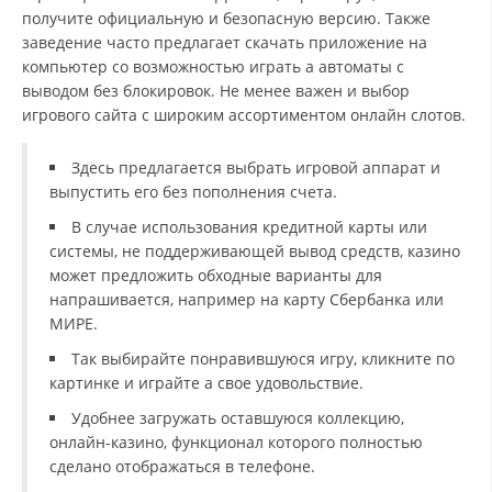
получите официальную и безопасную версию. Также
заведение часто предлагает скачать приложение на
компьютер со возможностью играть а автоматы с
выводом без блокировок. Не менее важен и выбор
игрового сайта с широким ассортиментом онлайн слотов.
Здесь предлагается выбрать игровой аппарат и
выпустить его без пополнения счета.
В случае использования кредитной карты или
системы, не поддерживающей вывод средств, казино
может предложить обходные варианты для
напрашивается, например на карту Сбербанка или
МИРЕ.
Так выбирайте понравившуюся игру, кликните по
картинке и играйте а свое удовольствие.
Удобнее загружать оставшуюся коллекцию,
онлайн-казино, функционал которого полностью
сделано отображаться в телефоне.