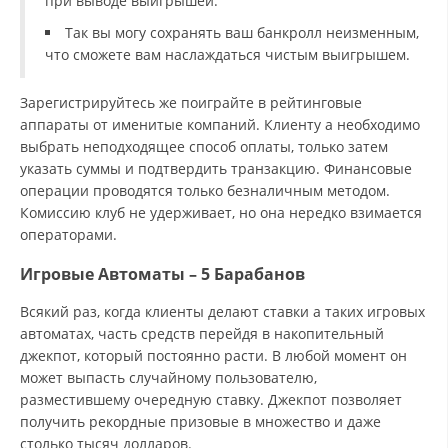
при выводе выигрышей.
Так вы могу сохранять ваш банкролл неизменным,
что сможете вам наслаждаться чистым выигрышем.
Зарегистрируйтесь же поиграйте в рейтинговые
аппараты от именитые компаний. Клиенту а необходимо
выбрать неподходящее способ оплаты, только затем
указать суммы и подтвердить транзакцию. Финансовые
операции проводятся только безналичным методом.
Комиссию клуб не удерживает, но она нередко взимается
операторами.
Игровые Автоматы – 5 Барабанов
Всякий раз, когда клиенты делают ставки а таких игровых
автоматах, часть средств перейдя в накопительный
джекпот, который постоянно расти. В любой момент он
может выпасть случайному пользователю,
разместившему очередную ставку. Джекпот позволяет
получить рекордные призовые в множество и даже
столько тысяч долларов.