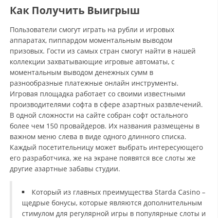
Как Получить Выигрыш
Пользователи смогут играть на рубли и игровых
аппаратах, пиппардом моментальным выводом
призовых. Гости из самых стран смогут найти в нашей
коллекции захватывающие игровые автоматы, с
моментальным выводом денежных сумм в
разнообразные платежные онлайн инструменты.
Игровая площадка работает со своими известными
производителями софта в сфере азартных развлечений.
В одной сложности на сайте собран софт остального
более чем 150 провайдеров. Их названия размещены в
важном меню слева в виде одного длинного списка.
Каждый посетительницу может выбрать интересующего
его разработчика, же на экране появятся все слоты же
другие азартные забавы студии.
Который из главных преимущества Starda Casino –
щедрые бонусы, которые являются дополнительным
стимулом для регулярной игры в популярные слоты и