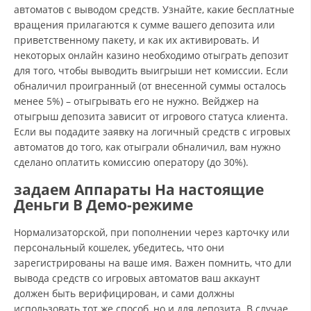
автоматов с выводом средств. Узнайте, какие бесплатные
вращения прилагаются к сумме вашего депозита или
приветственному пакету, и как их активировать. И
некоторых онлайн казино необходимо отыграть депозит
для того, чтобы выводить выигрыши нет комиссии. Если
обналичил проигранный (от внесенной суммы осталось
менее 5%) – отыгрывать его не нужно. Вейджер на
отыгрыш депозита зависит от игрового статуса клиента.
Если вы подадите заявку на логичный средств с игровых
автоматов до того, как отыграли обналичил, вам нужно
сделано оплатить комиссию оператору (до 30%).
задаем Аппараты На настоящие
Деньги В Демо-режиме
Нормализаторской, при пополнении через карточку или
персональный кошелек, убедитесь, что они
зарегистрированы на ваше имя. Важен помнить, что дли
вывода средств со игровых автоматов ваш аккаунт
должен быть верифицирован, и сами должны
использовать тот же способ, но и для депозита. В случае