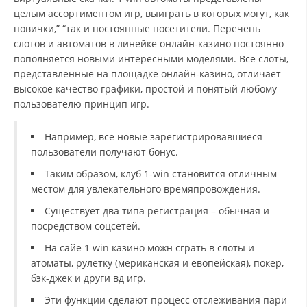
целым ассортиментом игр, выиграть в которых могут, как
новички,” “так и постоянные посетители. Перечень
слотов и автоматов в линейке онлайн-казино постоянно
пополняется новыми интересными моделями. Все слоты,
представленные на площадке онлайн-казино, отличает
высокое качество графики, простой и понятый любому
пользователю принцип игр.
Например, все новые зарегистрировавшиеся
пользователи получают бонус.
Таким образом, клуб 1-win становится отличным
местом для увлекательного времяпровождения.
Существует два типа регистрация – обычная и
посредством соцсетей.
На сайе 1 win казино можн сграть в слоты и
атоматы, рулетку (мериканская и евопейская), покер,
бэк-джек и други вд игр.
Эти функции сделают процесс отслеживания пари