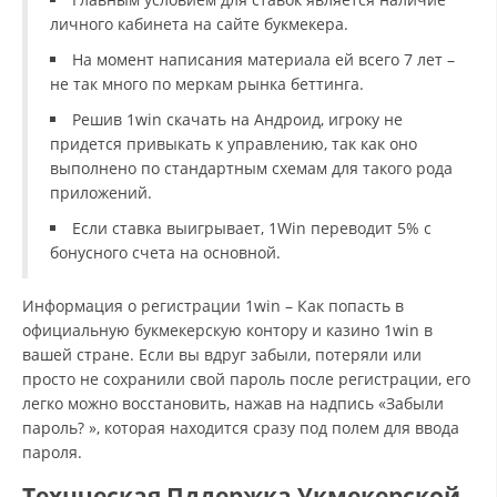
личного кабинета на сайте букмекера.
На момент написания материала ей всего 7 лет –
не так много по меркам рынка беттинга.
Решив 1win скачать на Андроид, игроку не
придется привыкать к управлению, так как оно
выполнено по стандартным схемам для такого рода
приложений.
Если ставка выигрывает, 1Win переводит 5% с
бонусного счета на основной.
Информация о регистрации 1win – Как попасть в
официальную букмекерскую контору и казино 1win в
вашей стране. Если вы вдруг забыли, потеряли или
просто не сохранили свой пароль после регистрации, его
легко можно восстановить, нажав на надпись «Забыли
пароль? », которая находится сразу под полем для ввода
пароля.
Технческая Пддержка Укмекерской