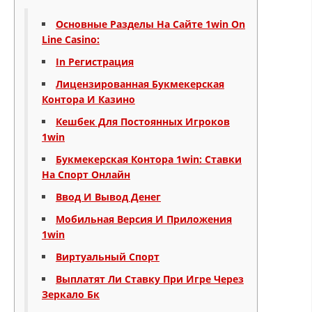
СТРУКТУРА НА ОРГАНИЗАЦИЈАТА
Основные Разделы На Сайте 1win On
КОНТАКТ ИНФОРМАЦИИ
Line Casino:
ЧЛЕНСТВО ВО ПРОФЕСИОНАЛНИ ТЕЛА
In Регистрация
Лицензированная Букмекерская
Контора И Казино
ЗАКОН ЗА ЦКРМ
Кешбек Для Постоянных Игроков
1win
СТАТУТ НА ЦКРМ
Букмекерская Контора 1win: Ставки
На Спорт Онлайн
Ввод И Вывод Денег
Мобильная Версия И Приложения
ОРГАНИЗАЦИЈА И РАЗВОЈ
1win
РАКОВОДЕН ОДБОР
Виртуальный Спорт
Выплатят Ли Ставку При Игре Через
СОБРАНИЕ
Зеркало Бк
СТРУКТУРА И ОРГАНИЗАЦИОНА ПОСТАВЕНОСТ