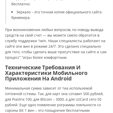
бесплатно.
Зеркало – это точная копия официального сайта
букмекера.
При возникновении любых вопросов, по поводу вывода
средств на свой счет — вы можете смело обратится в
службу поддержки 1win. Наши специалисты работают на
сайте one вин в режиме 24/7. Это сделано специально
для того, чтобы сделать ваше присутствие на сайте и сам
процесс” “игры более комфортным.
Технические Требования И
Характеристики Мобильного
Приложения На Android
Минимальная сумма зависит от тиа использемой
плтежной сстемы. Так, для карт она сотавит 500 рублей,
для Piastrix 100, для Bitcoin – 3000, а для UzCard сего 50
рублей. Еще одно появление рограммы лояльности со
сороны БК 1 вин – это поощрение бесплатными