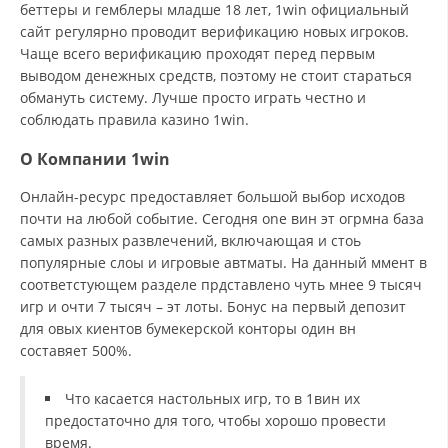
беттеры и гемблеры младше 18 лет, 1win официальный
сайт регулярно проводит верификацию новых игроков.
Чаще всего верификацию проходят перед первым
выводом денежных средств, поэтому не стоит стараться
обмануть систему. Лучше просто играть честно и
соблюдать правила казино 1win.
О Компании 1win
Онлайн-ресурс предоставляет большой выбор исходов
почти на любой событие. Сегодня one вин эт огрмна база
самых разных развлечений, включающая и стоь
популярные слоы и игровые автматы. На данный ммент в
соответстующем разделе прдставлено чуть мнее 9 тысяч
игр и очти 7 тысяч – эт лоты. Бонус на первый депозит
для овых киентов бумекерской конторы один вн
составяет 500%.
Что касается настольных игр, то в 1вин их
предостаточно для того, чтобы хорошо провести
время.