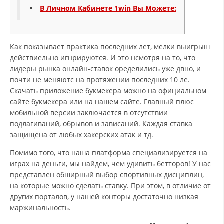
В Личном Кабинете 1win Вы Можете:
ПРИРАЧНИЦИ
Как показывает практика последних лет, мелки выигрыш
СТРАТЕГИИ
действиельно игнрируются. И это нсмотря на то, что
ЕДУКАТИВНО ИНФОРМАТИВНИ МАТЕРИЈАЛИ
лидеры рынка онлайн-ставок оределились уже двно, и
почти не меняютс на протяжении последних 10 ле.
БРОШУРИ
Скачать приложение букмекера можно на официальном
сайте букмекера или на нашем сайте. Главный плюс
ПОСТЕРИ
мобильной версии заключается в отсутствии
подлагиваний, обрывов и зависаний. Каждая ставка
ПРЕЗЕНТАЦИИ
защищена от любых хакерских атак и тд.
Помимо того, что наша платформа специализируется на
играх на деньги, мы найдем, чем удивить бетторов! У нас
представлен обширный выбор спортивных дисциплин,
на которые можно сделать ставку. При этом, в отличие от
других порталов, у нашей конторы достаточно низкая
маржинальность.