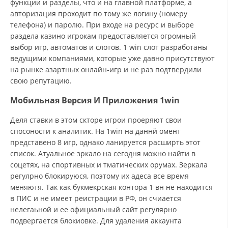
функции и разделы, что и на главной платформе, а
авторизация проходит по тому же логину (номеру
телефона) и паролю. При входе на ресурс и выборе
раздела казино игрокам предоставляется огромный
выбор игр, автоматов и слотов. 1 win слот разработаны
ведущими компаниями, которые уже давно присутствуют
на рынке азартных онлайн-игр и не раз подтвердили
свою репутацию.
Мобильная Версия И Приложения 1win
Деля ставки в этом скторе игрои проеряют свои
спосоности к аналитик. На 1win на даннй омент
представено 8 игр, однако ланируется расширть этот
список. Атуальное зркало на сегодня можно найти в
соцетях, на спортивных и тматических орумах. Зеркала
регулрно блокируюся, поэтому их адеса все время
меняютя. Так как букмекрская контора 1 вн не находится
в ПИС и не имеет реистрации в РФ, он счиается
нелегаьной и ее официальный сайт регулярно
подвергается блокиовке. Для удаления аккаунта