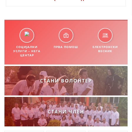
СОЦИЈАЛНИ
ПРВА ПОМОШ
ЕЛЕКТРОНСКИ
УСЛУГИ – НЕГА
ВЕСНИК
ЦЕНТАР
СТАНИ ВОЛОНТЕР
СТАНИ ЧЛЕН