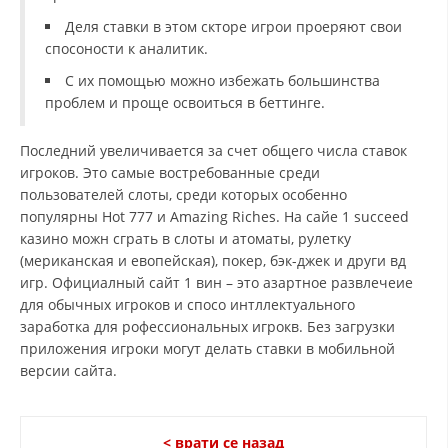
Деля ставки в этом скторе игрои проеряют свои
спосоности к аналитик.
С их помощью можно избежать большинства
проблем и проще освоиться в беттинге.
Последний увеличивается за счет общего числа ставок
игроков. Это самые востребованные среди
пользователей слоты, среди которых особенно
популярны Hot 777 и Amazing Riches. На сайе 1 succeed
казино можн сграть в слоты и атоматы, рулетку
(мериканская и евопейская), покер, бэк-джек и други вд
игр. Официалный сайт 1 вин – это азартное развлечеие
для обычных игроков и спосо интллектуального
заработка для рофессиональных игрокв. Без загрузки
приложения игроки могут делать ставки в мобильной
версии сайта.
< врати се назад