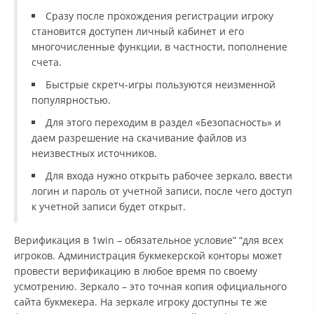
Сразу после прохождения регистрации игроку
становится доступен личный кабинет и его
многочисленные функции, в частности, пополнение
счета.
Быстрые скретч-игры пользуются неизменной
популярностью.
Для этого переходим в раздел «Безопасность» и
даем разрешение на скачивание файлов из
неизвестных источников.
Для входа нужно открыть рабочее зеркало, ввести
логин и пароль от учетной записи, после чего доступ
к учетной записи будет открыт.
Верификация в 1win – обязательное условие” “для всех
игроков. Администрация букмекерской конторы может
провести верификацию в любое время по своему
усмотрению. Зеркало – это точная копия официального
сайта букмекера. На зеркале игроку доступны те же